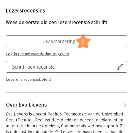
Aantal pagina's:
544
Uitgever:
Uitgeverscentrum Agora
Lezersrecensies
Druk:
4
Verschijningsdatum:
15-9-2025
Wees de eerste die een lezersrecensie schrijft!
Hoofdrubriek:
Juridisch
Jongbloed:
Recht algemeen
?
Uw waardering
Log in om uw waardering te geven
Schrijf een recensie
Lees ons recensiebeleid
Over Eva Lievens
Eva Lievens is docent Recht & Technologie aan de Universiteit 
Gent (Faculteit Rechtsgeleerdheid) en doceert mediarecht en 
auteursrecht in de opleiding Communicatiewetenschappen. Ze 
is ook gastdocent aan de KU Leuven, en maakt deel uit van de 