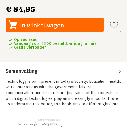
€ 84,95
In winkelwagen
Op voorraad
Vandaag voor 23:00 besteld, vrijdag in huis
Gratis verzonden
Samenvatting
Technology is omnipresent in today’s society. Education, health,
work, interactions with the government, leisure,
communication, and research are just some of the contexts in
which digital technologies play an increasingly important role.
To understand this better, this book aims to offer insights into
and critical reflections on the impact of technology on society,
the interaction between technology and law, and the impact of
platformeconomie
technology on the legal profession.
kunstmatige intelligentie