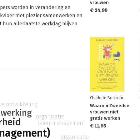
vrouwen
lopers worden in verandering en
€ 24,99
erkvloer met plezier samenwerken en
 hun allerlaatste werkdag blijven
Charlotte Boström
ke ontwikkeling
Waarom Zweedse
nwerking
vrouwen niet
organisatie
gratis werken
rheid
talentmanagement
€ 11,95
anagement)
organisatie