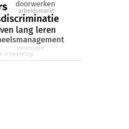
doorwerken
rs
arbeidsmarkt
sdiscriminatie
even lang leren
neelsmanagement
stereotypen
ke ontwikkeling