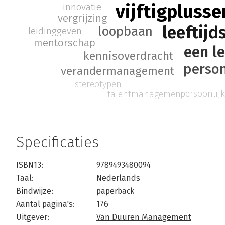
vijftigplusse
innovatie
vergrijzing
leeftijd
loopbaan
leidinggeven
mentorschap
een l
kennisoverdracht
perso
verandermanagement
stereotypen
persoonlij
talentmanagement
Specificaties
ISBN13:
9789493480094
Taal:
Nederlands
Bindwijze:
paperback
Aantal pagina's:
176
Uitgever:
Van Duuren Management