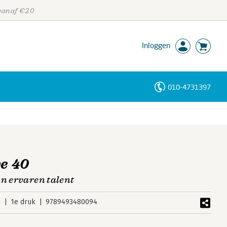
 vanaf €20
Inloggen
010-4731397
Personen
Trefwoorden
we 40
an ervaren talent
6
1e druk
9789493480094