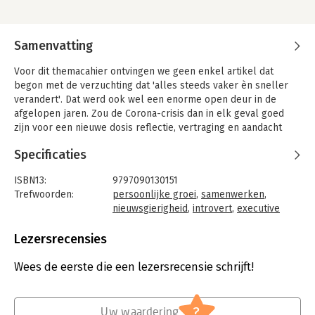
Samenvatting
Voor dit themacahier ontvingen we geen enkel artikel dat
begon met de verzuchting dat 'alles steeds vaker èn sneller
verandert'. Dat werd ook wel een enorme open deur in de
afgelopen jaren. Zou de Corona-crisis dan in elk geval goed
zijn voor een nieuwe dosis reflectie, vertraging en aandacht
voor het langzame? Voor meer nadruk op (persoonlijke) groei,
Specificaties
dan op prestatie? Dat zou mooi zijn!
Want eenzijdige aandacht voor snelheid, efficiëntie en
ISBN13:
9797090130151
productiviteit heeft een keerzijde: minder innovatie; minder
Trefwoorden:
persoonlijke groei
,
samenwerken
,
aandacht voor reflectie en de lange termijn; en tempo maken
nieuwsgierigheid
,
introvert
,
executive
ten koste van kwaliteit, samenwerking en persoonlijke groei.
onboarding
,
Time Line Therapy
Taal:
Nederlands
Lezersrecensies
Ook voor MD-professionals ligt hier een uitdaging: hoe
Bindwijze:
paperback
selecteren, begeleiden en ontwikkelen we (toekomstige)
Aantal pagina's:
33
Wees de eerste die een lezersrecensie schrijft!
managers die kunnen stilstaan om te versnellen?
Uitgever:
EMD
Leidinggevenden die met hun teams en organisaties kunnen
Druk:
1
vertragen èn gas geven?
Verschijningsdatum:
1-3-2021
?
Uw waardering