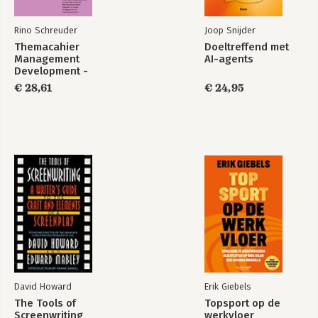
van blokkades
Gwen Dudok van Heel
Rino Schreuder
Joop Snijder
Themacahier
Doeltreffend met
Boekbespreking – Virtual teams across cultures
Management
AI-agents
Development -
Themacahier
winter 2021 -
Management
€ 28,61
€ 24,95
Reflectie
Development -
winter 2020 -
Ontwikkel jezelf
Bekijk alle boeken
David Howard
Erik Giebels
The Tools of
Topsport op de
Screenwriting
werkvloer