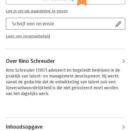
In dit nummer verzamelen we een zestal bijdragen rond dit
Hoofdrubriek:
Algemeen management
thema.
Log in om uw waardering te geven
Serie:
Themacahier Management Development
Met medewerking van:
Rino Schreuder, Stefaan van Hooydonk,
Schrijf een recensie
Han van der Pool, Karolien Koolhof, Frieda Barendse, Jeroen
Ouendag, Paul Devilee, Mirjam van Drimmelen, Gwen Dudok
Lees ons recensiebeleid
van Heel
Over Rino Schreuder
Rino Schreuder (1957) adviseert en begeleidt bedrijven in de 
praktijk van talent- en management development. Hij werkt 
vanuit de gedachte dat de ontwikkeling van talent ook een 
lijnverantwoordelijkheid is die niet geïsoleerd moet worden 
van het dagelijks werk.

Hij publiceert, spreekt en discussieert graag en veel over 
onderwerpen als Management Development, (Strategisch) 
Andere boeken door Rino
Talent Management, leiderschap, organisatieverandering, 
Schreuder
innovatie, en organisatiecultuur.

Inhoudsopgave