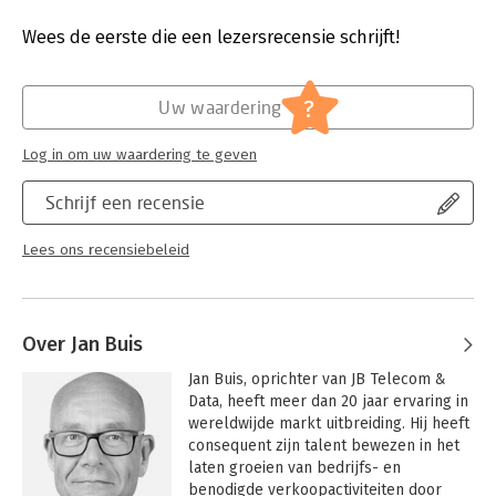
Aantal pagina's:
44
Uitgever:
JB Telecom & Data
Wees de eerste die een lezersrecensie schrijft!
Druk:
1
Verschijningsdatum:
23-4-2025
?
Uw waardering
Hoofdrubriek:
Strategisch management
Serie:
Global Expansion for Scale-Ups
Log in om uw waardering te geven
Schrijf een recensie
Lees ons recensiebeleid
Over Jan Buis
Jan Buis, oprichter van JB Telecom & 
Data, heeft meer dan 20 jaar ervaring in 
wereldwijde markt uitbreiding. Hij heeft 
consequent zijn talent bewezen in het 
laten groeien van bedrijfs- en 
benodigde verkoopactiviteiten door 