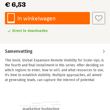
€ 6,53
In winkelwagen
Direct te downloaden
Samenvatting
This book, Global Expansion Remote Visibility for Scale-Ups, is
the fourth and final installment in this series. After deciding on
which regions to enter, how to sell, and what resources to use,
it's time to establish visibility. Multiple approaches, all aimed
at generating leads, can capture the interest of potential
customers. To demonstrate its effectiveness, the book includes
three unique case studies that provide real-world context and
application.
joint marketing
For Scale-Ups, in particular, with limited budgets, taking the
newsletters
newsletters
market development funds
wrong approach in global expansion efforts can be far more
marketing budgeting