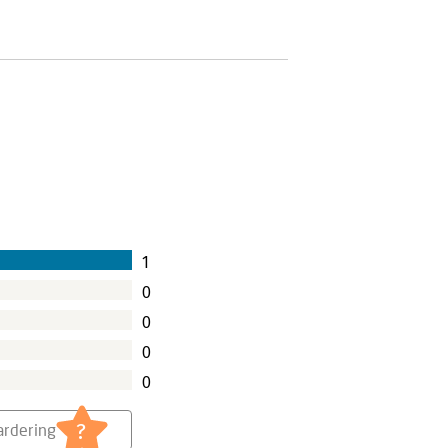
1
0
0
0
0
?
rdering