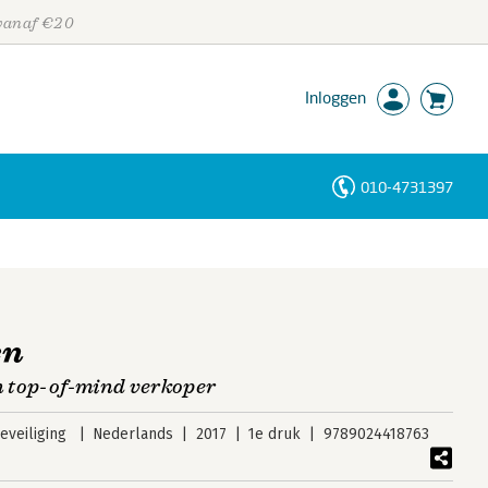
 vanaf €20
Inloggen
010-4731397
Personen
Trefwoorden
en
en top-of-mind verkoper
veiliging
Nederlands
2017
1e druk
9789024418763