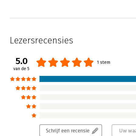
Lezersrecensies
5.0
1 stem
van de 5
Schrijf een recensie
Uw waa