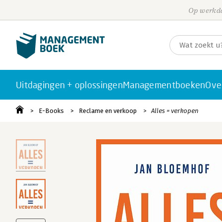
Op werkda
Uitdagingen + oplossingen
Managementboeken
Ove
E-Books
Reclame en verkoop
Alles = verkopen