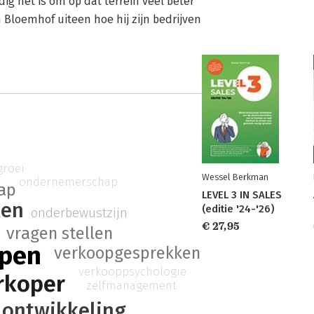
 het is om op dat terrein veel beter
 Bloemhof uiteen hoe hij zijn bedrijven
groei
Wessel Berkman
ondernemerschap
hap
LEVEL 3 IN SALES
ken
(editie '24-'26)
onderbewustzijn
€ 27,95
vragen stellen
open
verkoopgesprekken
verkooppsychologie
rkoper
zelfmanagement
 ontwikkeling