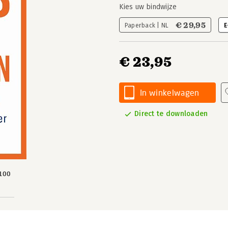
Kies uw bindwijze
€ 29,95
Paperback | NL
E
€ 23,95
In winkelwagen
Direct te downloaden
100