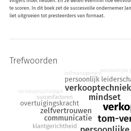
vingers moet hebben. En ze weten evenmin hoe eenvoudig
te scoren. In dit boek zet de succesvolle ondernemer Jan
liet uitgroeien tot presteerders van formaat.
Trefwoorden
persoonlijke 
zelfmanagement
persoonlijk leidersc
verkooptechnie
verkooppsychologie
mindset
succesfactoren
overtuigingskracht
verk
zelfvertrouwen
tom-ve
communicatie
klantgerichtheid
persoonlijke