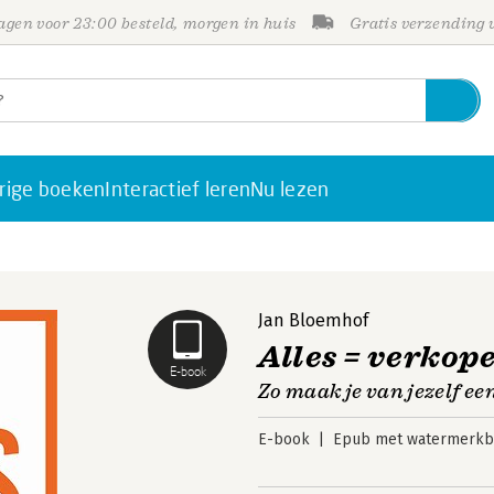
gen voor 23:00 besteld, morgen in huis
Gratis verzending
rige boeken
Interactief leren
Nu lezen
Jan Bloemhof
Alles = verkop
E-book
Zo maak je van jezelf e
E-book
Epub met watermerkbe