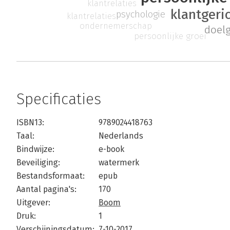
klantrelaties
klantgeri
psychologie
klantrelaties
ondernemerschap
doel
persoonlijke groei
Specificaties
ISBN13:
9789024418763
Taal:
Nederlands
Bindwijze:
e-book
Beveiliging:
watermerk
Bestandsformaat:
epub
Aantal pagina's:
170
Uitgever:
Boom
Druk:
1
Verschijningsdatum:
7-10-2017