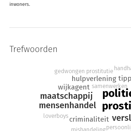
inwoners.
Trefwoorden
handh
gedwongen prostitutie
tip
hulpverlening
samenwerken
wijkagent
politi
maatschappij
prost
mensenhandel
loverboys
vers
criminaliteit
persoonli
mishandeling