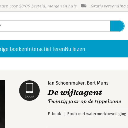
gen voor 23:00 besteld, morgen in huis
Gratis verzending
rige boeken
Interactief leren
Nu lezen
Jan Schoenmaker
,
Bert Muns
De wijkagent
E-book
Twintig jaar op de tippelzone
E-book
Epub met watermerkbeveiliging