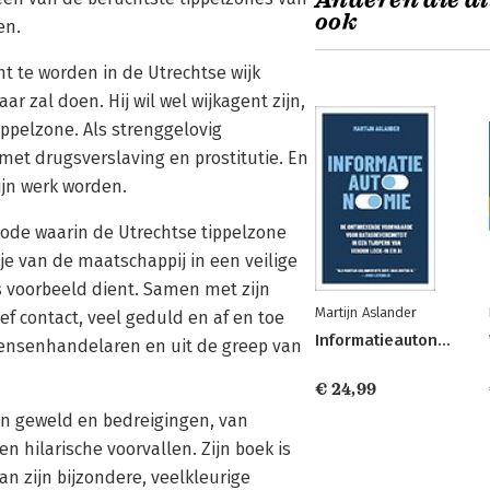
Anderen die di
ook
en.
t te worden in de Utrechtse wijk
aar zal doen. Hij wil wel wijkagent zijn,
ippelzone. Als strenggelovig
et drugsverslaving en prostitutie. En
ijn werk worden.
riode waarin de Utrechtse tippelzone
e van de maatschappij in een veilige
ls voorbeeld dient. Samen met zijn
Martijn Aslander
ief contact, veel geduld en af en toe
Informatieautonomie
mensenhandelaren en uit de greep van
€ 24,99
an geweld en bedreigingen, van
 hilarische voorvallen. Zijn boek is
an zijn bijzondere, veelkleurige