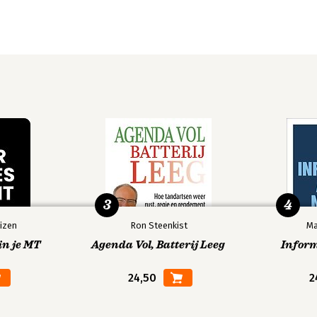
3
4
izen
Ron Steenkist
Ma
in je MT
Agenda Vol, Batterij Leeg
Infor
24,50
2