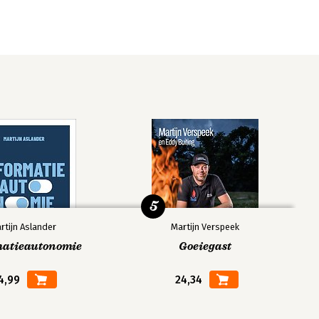
5
rtijn Aslander
Martijn Verspeek
matieautonomie
Goeiegast
4,99
24,34