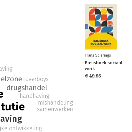
Frans Spierings
Basisboek sociaal
aving
werk
€ 49,95
pelzone
loverboys
drugshandel
e
handhaving
mishandeling
itutie
samenwerken
laving
jke ontwikkeling