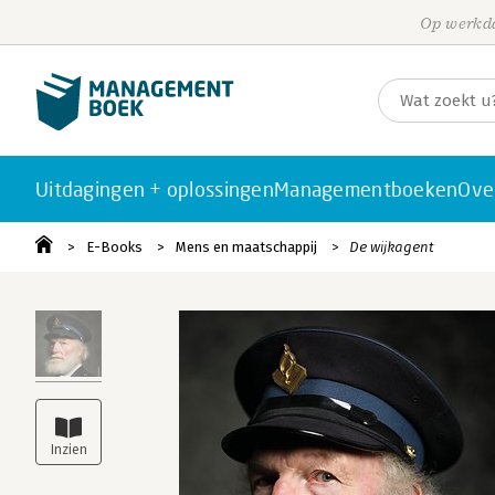
Op werkda
Uitdagingen + oplossingen
Managementboeken
Ove
E-Books
Mens en maatschappij
De wijkagent