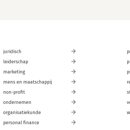
juridisch
p
leiderschap
p
marketing
p
mens en maatschappij
r
non-profit
s
ondernemen
v
organisatiekunde
w
personal finance