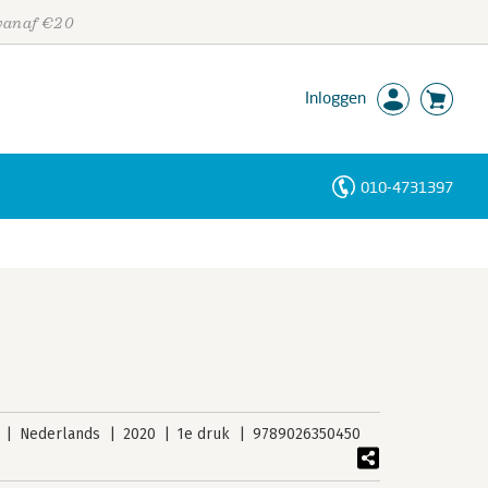
 vanaf €20
Inloggen
010-4731397
Personen
Trefwoorden
Nederlands
2020
1e druk
9789026350450