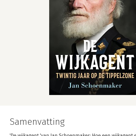
Samenvatting
'De wijkagent 'van Jan Schoenmaker: Hoe een wijkagent 