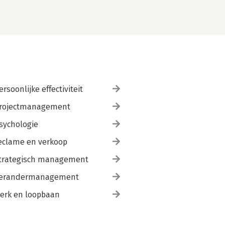
ersoonlijke effectiviteit
rojectmanagement
sychologie
eclame en verkoop
trategisch management
erandermanagement
erk en loopbaan