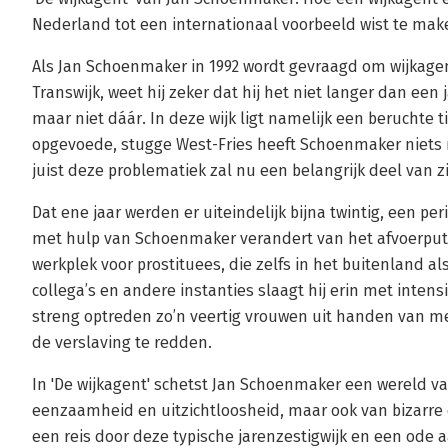
Nederland tot een internationaal voorbeeld wist te mak
Als Jan Schoenmaker in 1992 wordt gevraagd om wijkagen
Transwijk, weet hij zeker dat hij het niet langer dan een j
maar niet dáár. In deze wijk ligt namelijk een beruchte t
opgevoede, stugge West-Fries heeft Schoenmaker niets m
juist deze problematiek zal nu een belangrijk deel van z
Dat ene jaar werden er uiteindelijk bijna twintig, een pe
met hulp van Schoenmaker verandert van het afvoerputj
werkplek voor prostituees, die zelfs in het buitenland a
collega’s en andere instanties slaagt hij erin met intens
streng optreden zo’n veertig vrouwen uit handen van 
de verslaving te redden.
In 'De wijkagent' schetst Jan Schoenmaker een wereld v
eenzaamheid en uitzichtloosheid, maar ook van bizarre en
een reis door deze typische jarenzestigwijk en een ode a