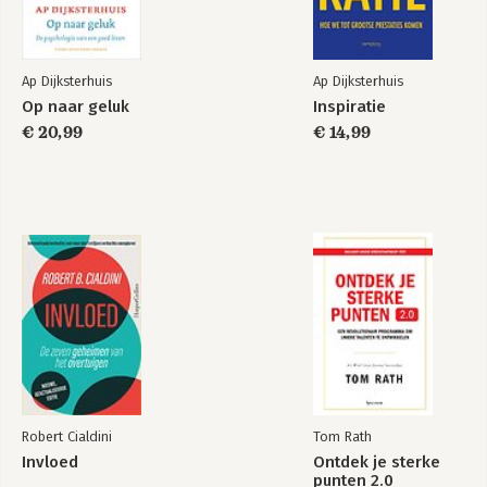
Ap Dijksterhuis
Ap Dijksterhuis
Op naar geluk
Inspiratie
Naar een nieuw
€ 20,99
Naar een nieuw
€ 14,99
samen
samen
Bekijk alle boeken
Robert Cialdini
Tom Rath
Invloed
Ontdek je sterke
punten 2.0