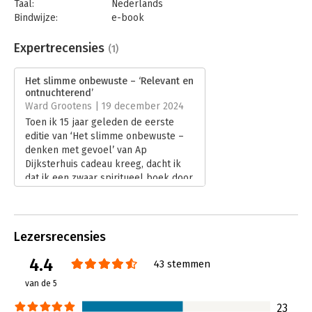
Taal:
Nederlands
Bindwijze:
e-book
Beveiliging:
none
Bestandsformaat:
epub
Expertrecensies
(1)
Aantal pagina's:
174
Uitgever:
Prometheus
Het slimme onbewuste – ‘Relevant en
Druk:
1
ontnuchterend’
Verschijningsdatum:
5-11-2024
Ward Grootens | 19 december 2024
Toen ik 15 jaar geleden de eerste
Hoofdrubriek:
Persoonlijke effectiviteit
,
Psychologie
editie van ‘Het slimme onbewuste –
denken met gevoel’ van Ap
Dijksterhuis cadeau kreeg, dacht ik
dat ik een zwaar spiritueel boek door
te ploegen had. Niets was minder
waar. Verwacht geen Freudiaanse
verhandelingen over het onbewuste
of een zelfhulpboek om dichter bij
Lezersrecensies
jezelf te komen.
4.4
Lees verder
43 stemmen
van de 5
23