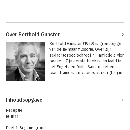
Over Berthold Gunster
Berthold Gunster (1959) is grondlegger 
van de Ja-maar filosofie. Over zijn 
gedachtegoed schreef hij inmiddels vier 
boeken. Zijn eerste boek is vertaald in 
het Engels en Duits. Samen met een 
team trainers en acteurs verzorgt hij in 
binnen- en buitenland shows en 
workshops over zijn concept. Inmiddels 
Andere boeken door Berthold
hebben meer dan 400.000 mensen 
Gunster
deelgenomen aan een Ja-maar 
Inhoudsopgave
programma.
Receptie
Ja-maar
Deel 1: Begane grond