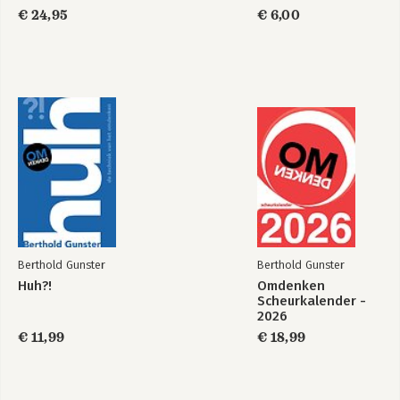
Ja-maar...
Huh?!
Noten
Omdenken
€ 24,95
€ 6,00
Dankwoord
Bekijk alle boeken
Berthold Gunster
Berthold Gunster
Huh?!
Omdenken
Scheurkalender -
2026
€ 11,99
€ 18,99