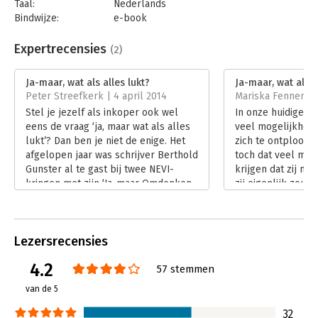
Taal:
Nederlands
Bindwijze:
e-book
Beveiliging:
watermerk
Bestandsformaat:
epub
Expertrecensies
(2)
Aantal pagina's:
288
Uitgever:
AW Bruna
Ja-maar, wat als alles lukt?
Ja-maar, wat als a
Druk:
2
Peter Streefkerk | 4 april 2014
Mariska Fennema 
Verschijningsdatum:
17-5-2021
Stel je jezelf als inkoper ook wel
In onze huidige ma
eens de vraag ‘ja, maar wat als alles
veel mogelijkhed
Hoofdrubriek:
Persoonlijke effectiviteit
lukt’? Dan ben je niet de enige. Het
zich te ontplooie
afgelopen jaar was schrijver Berthold
toch dat veel men
Gunster al te gast bij twee NEVI-
krijgen dat zij ni
kringen met zijn ‘Ja-maar Omdenken
zij eigenlijk zoud
show’. Twee keer leverde dat een
Volgens Berthold 
uitverkochte zaal en enthousiaste
voort uit een Ja-
reacties op. Berthold Gunster is de
er is altijd wel e
Lezersrecensies
auteur van het boek ‘Ja-maar wat als
bedenken waarom i
alles lukt’. In Nederland inmiddels
auteur is afgestu
4.2
57 stemmen
meer dan 30.000 keer verkocht. In
Akademie voor Ex
het genre populaire psychologie is
grondlegger van de
van de 5
hij daarmee de best verkopende
Gunster is trainer
auteur.
verzorgt training
32