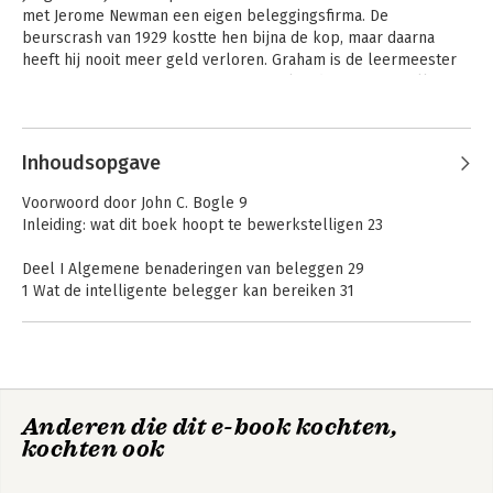
met Jerome Newman een eigen beleggingsfirma. De 
beurscrash van 1929 kostte hen bijna de kop, maar daarna 
heeft hij nooit meer geld verloren. Graham is de leermeester 
van Warren Buffet en een groot aantal andere succesvolle 
beleggers. Hij is de geestelijk vader van het ‘waardebeleggen’ 
Andere boeken door Benjamin
en tevens coauteur van 'Security Analysis', ook een klassieker.
Graham
Inhoudsopgave
Voorwoord door John C. Bogle 9
Inleiding: wat dit boek hoopt te bewerkstelligen 23
Deel I Algemene benaderingen van beleggen 29
1 Wat de intelligente belegger kan bereiken 31
2 De belegger en fluctuaties op de aandelenmarkt 51
3 De belegger en zijn adviseurs 77
4 Algemeen portfoliobeleid: de defensieve belegger 89
5 Portfoliobeleid voor de agressieve belegger: de negatieve
benadering 113
Anderen die dit e-book kochten,
6 Portfoliobeleid voor de ondernemende belegger: de
The Intelligent
De intelligente
kochten ook
positieve benadering 127
Investor Third
belegger
Edition
Deel II Principes voor de selectie van effecten 149