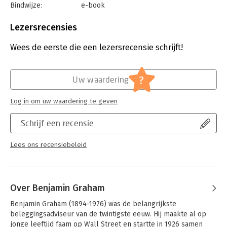
Bindwijze:
e-book
Beveiliging:
watermerk
Bestandsformaat:
epub
Lezersrecensies
Aantal pagina's:
239
Uitgever:
Business Contact
Wees de eerste die een lezersrecensie schrijft!
Druk:
1
Verschijningsdatum:
24-3-2015
?
Uw waardering
Hoofdrubriek:
Personal finance
Log in om uw waardering te geven
Schrijf een recensie
Lees ons recensiebeleid
Over Benjamin Graham
Benjamin Graham (1894-1976) was de belangrijkste 
beleggingsadviseur van de twintigste eeuw. Hij maakte al op 
jonge leeftijd faam op Wall Street en startte in 1926 samen 