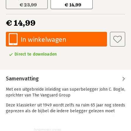
€ 23,99
€ 14,99
€ 14,99
In winkelwagen
Direct te downloaden
Samenvatting
Met een uitgebreide inleiding van superbelegger John C. Bogle,
oprichter van The Vanguard Group
Deze klassieker uit 1949 wordt zelfs na ruim 65 jaar nog steeds
geprezen als de bijbel die iedere belegger gelezen moet
hebben. Grahams filosofie heeft zich door de jaren heen keer
op keer bewezen – hij behoedt beleggers voor kostbare
fouten en leert ze een succesvolle langetermijnstrategie te
fundamentele analyse