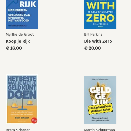
Over Benjamin Graham 309
Over John C. Bogle 311
Register 314
Myrthe de Groot
Bill Perkins
Koop je Rijk
Die With Zero
€ 16,00
€ 20,00
Bram Schaper
Martin Schuurman