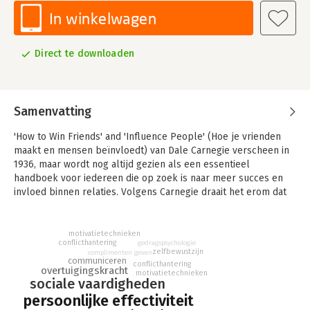
In winkelwagen
Direct te downloaden
Samenvatting
'How to Win Friends' and 'Influence People' (Hoe je vrienden
maakt en mensen beïnvloedt) van Dale Carnegie verscheen in
1936, maar wordt nog altijd gezien als een essentieel
handboek voor iedereen die op zoek is naar meer succes en
invloed binnen relaties. Volgens Carnegie draait het erom dat
je anderen belangstellend tegemoet treedt en je in hen
verplaatst; op die manier win je hun sympathie.
motivatietechnieken
Daarvoor geeft hij adviezen als: toon respect voor andermans
conflicthantering
gedragspsychologie
zelfbewustzijn
complimenten geven
ideeën, laat de ander het meest aan het woord en wees
communiceren
conflicthantering
overtuigingskracht
oprecht geïnteresseerd.
motivatietechnieken
sociale vaardigheden
Door de jaren heen heeft Carnegie miljoenen mensen
persoonlijke effectiviteit
geïnspireerd met zijn inzichten in de menselijke psyche en zijn