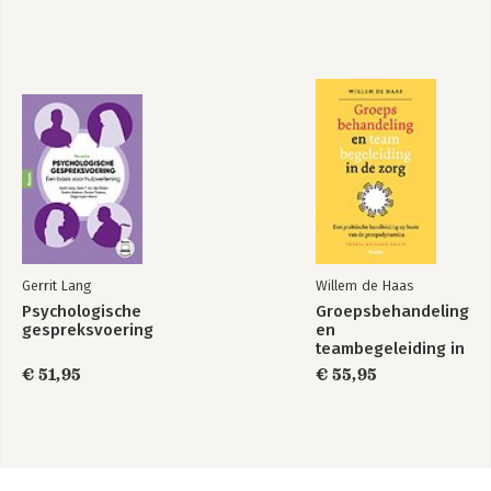
Gerrit Lang
Willem de Haas
Psychologische
Groepsbehandeling
gespreksvoering
en
teambegeleiding in
de zorg
€ 51,95
€ 55,95