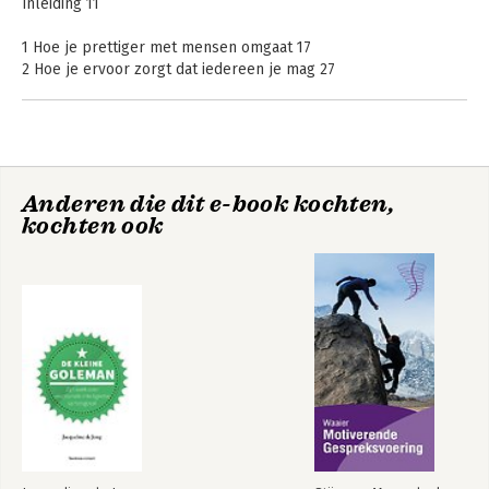
Inleiding 11
1 Hoe je prettiger met mensen omgaat 17
2 Hoe je ervoor zorgt dat iedereen je mag 27
3 Hoe je anderen van jouw ideeën overtuigt 43
4 Leiderschap: hoe je verandering in gang zet zonder
weerstand of wrevel 69
De kleine Cialdini
De kleine Cialdini
Alle principes op een rijtje 85
Anderen die dit e-book kochten,
kochten ook
De kleine Goleman
De kleine Goleman