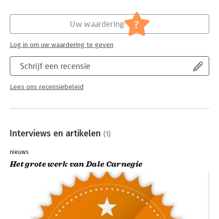
Druk:
1
Verschijningsdatum:
5-2-2020
?
Uw waardering
Hoofdrubriek:
Psychologie
Serie:
De kleine...
Log in om uw waardering te geven
Schrijf een recensie
Lees ons recensiebeleid
Interviews en artikelen
(1)
nieuws
Het grote werk van Dale Carnegie