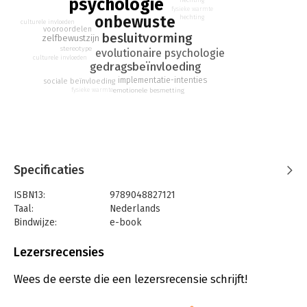
psychologie
hechting
fysieke warmte
onbewuste
hechting
culturele invloeden
vooroordelen
besluitvorming
zelfbewustzijn
stereotype
evolutionaire psychologie
culturele invloeden
gedragsbeïnvloeding
implementatie-intenties
sociale beïnvloeding
emotionele besmetting
fysieke warmte
Specificaties
ISBN13:
9789048827121
Taal:
Nederlands
Bindwijze:
e-book
Beveiliging:
watermerk
Bestandsformaat:
epub
Lezersrecensies
Aantal pagina's:
379
Uitgever:
Hollands Diep
Wees de eerste die een lezersrecensie schrijft!
Druk:
1
Verschijningsdatum:
22-2-2018