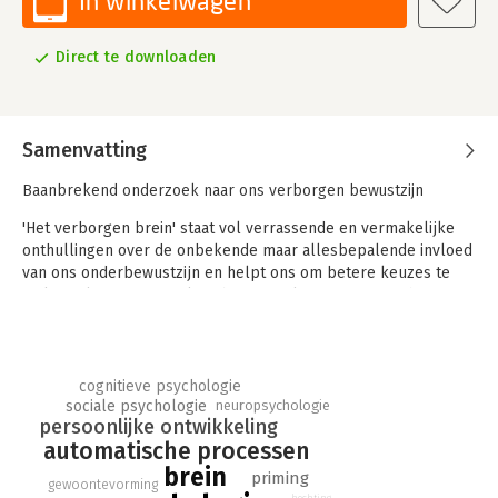
In winkelwagen
Direct te downloaden
Samenvatting
Baanbrekend onderzoek naar ons verborgen bewustzijn
'Het verborgen brein' staat vol verrassende en vermakelijke
onthullingen over de onbekende maar allesbepalende invloed
van ons onderbewustzijn en helpt ons om betere keuzes te
maken, slimmer te werken, beter te slapen en ons geheugen
te trainen.
Op zeer aanstekelijke en toegankelijke wijze laat John Bargh
ons kennismaken met de vele grote ontdekkingen uit zijn
cognitieve psychologie
innovatieve onderzoek die ons het menselijke gedrag op een
neuropsychologie
sociale psychologie
totaal nieuwe manier laten bezien.
persoonlijke ontwikkeling
automatische processen
brein
priming
gewoontevorming