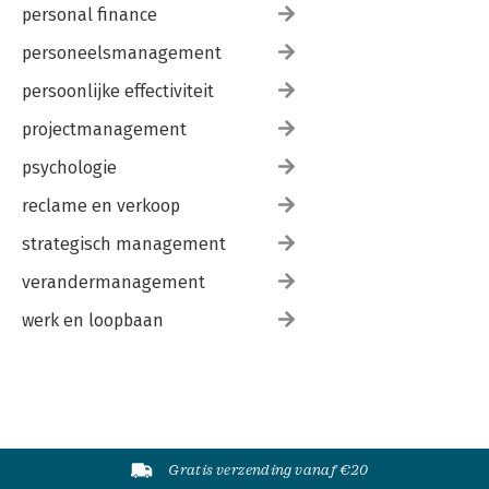
97. Dinand Woesthoff
personal finance
98. Orlando Engelaar
99. Oumayma Elboumeshouli
personeelsmanagement
100. Jay-Way
persoonlijke effectiviteit
projectmanagement
psychologie
reclame en verkoop
strategisch management
verandermanagement
werk en loopbaan
Gratis verzending vanaf €20