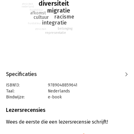
diversiteit
etniciteit
nederland
migratie
huidskleur
afkomst
racisme
cultuur
integratie
huidskleur
belonging
etniciteit
representatie
Specificaties
ISBN13:
9789048859641
Taal:
Nederlands
Bindwijze:
e-book
Beveiliging:
watermerk
Bestandsformaat:
epub
Lezersrecensies
Aantal pagina's:
416
Uitgever:
Uitgeverij Lebowski
Wees de eerste die een lezersrecensie schrijft!
Druk:
1
Verschijningsdatum:
30-7-2020