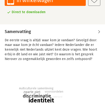
In winkelwagen
Direct te downloaden
Samenvatting
De eerste vraag is altijd: waar kom je vandaan? Gevolgd door:
maar waar kom je écht vandaan? Iedere Nederlander die er
kennelijk niet Nederlands uitziet kent deze vragen. Wie hoort
erbij in dit land en wie juist niet? En waarom is het gesprek
hierover zo ongemakkelijk geworden en zelfs ontspoord?
De afgelopen jaren sprak Robert Vuijsje voor
de Volkskrant
met honderden landgenoten over hun afkomst en welke rol
die speelt in het dagelijks leven. Het leverde een boek op dat
onmisbaar is voor wie het moderne Nederland wil begrijpen.
multiculturele samenleving
vooroordelen
zwarte piet
discriminatie
nederland
identiteit