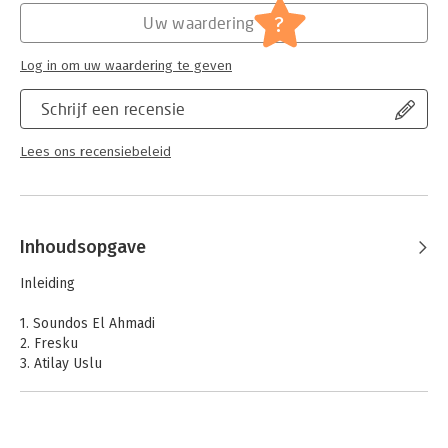
?
Uw waardering
Hoofdrubriek:
Mens en maatschappij
Log in om uw waardering te geven
Schrijf een recensie
Lees ons recensiebeleid
Inhoudsopgave
Inleiding
1. Soundos El Ahmadi
2. Fresku
3. Atilay Uslu
4. Noraly Beyer
5. Sylvana Simons
6. Won Yip
7. Hef