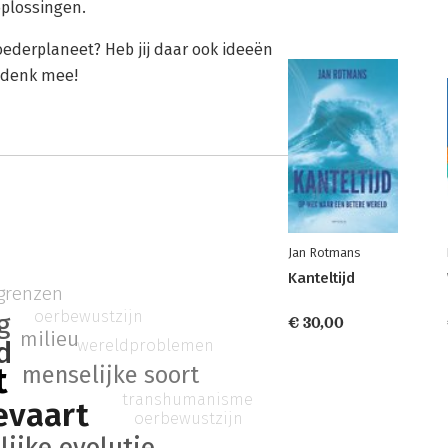
plossingen.
derplaneet? Heb jij daar ook ideeën
n denk mee!
Jan Rotmans
Kanteltijd
 grenzen
oerbewustzijn
g
€ 30,00
milieu
wereldproblemen
d
t
menselijke soort
transhumanisme
evaart
oerbewustzijn
ijke evolutie