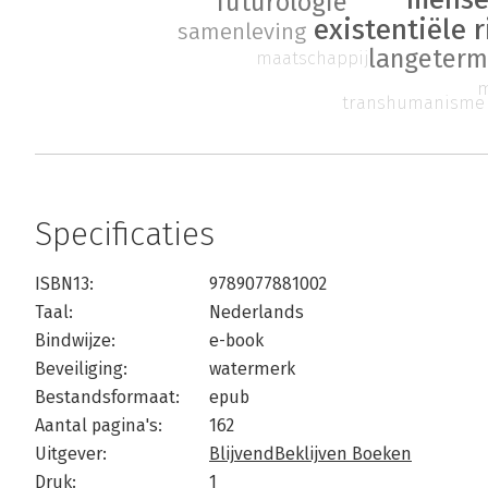
futurologie
existentiële r
samenleving
langeterm
maatschappij
m
transhumanisme
Specificaties
ISBN13:
9789077881002
Taal:
Nederlands
Bindwijze:
e-book
Beveiliging:
watermerk
Bestandsformaat:
epub
Aantal pagina's:
162
Uitgever:
BlijvendBeklijven Boeken
Druk:
1