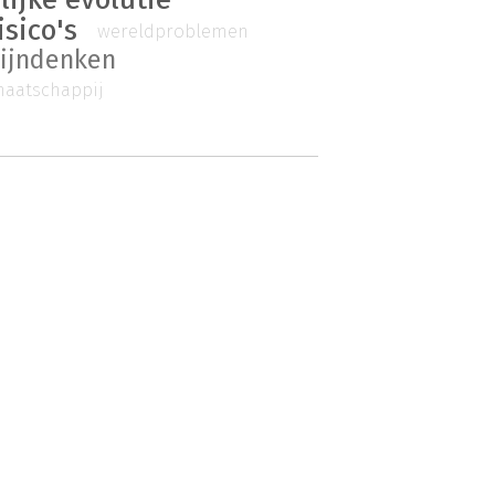
isico's
wereldproblemen
ijndenken
aatschappij