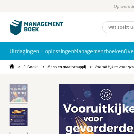
Op werkda
Uitdagingen + oplossingen
Managementboeken
Ove
E-Books
Mens en maatschappij
Vooruitkijken voor ge