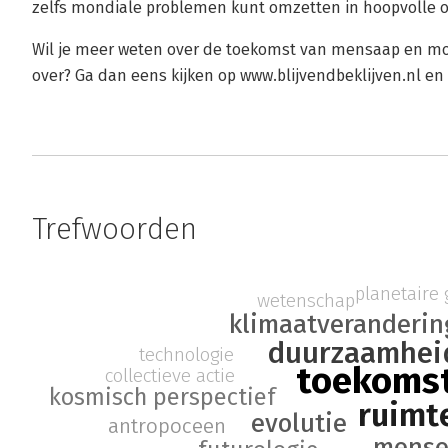
zelfs mondiale problemen kunt omzetten in hoopvolle o
Wil je meer weten over de toekomst van mensaap en moe
over? Ga dan eens kijken op www.blijvendbeklijven.nl e
Trefwoorden
planetaire
wetenschap
klimaatveranderin
duurzaamhei
technologie
toekoms
collectieve actie
kosmisch perspectief
ruimt
evolutie
antropoceen
mensel