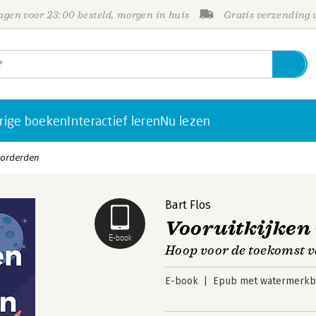
gen voor 23:00 besteld, morgen in huis
Gratis verzending
rige boeken
Interactief leren
Nu lezen
vorderden
Bart Flos
Vooruitkijken
E-book
Hoop voor de toekomst 
E-book
Epub met watermerkbe