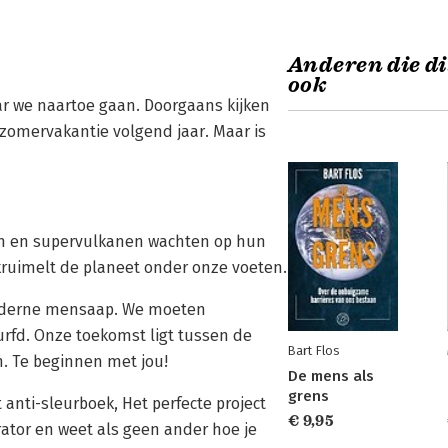
Anderen die di
ook
r we naartoe gaan. Doorgaans kijken
 zomervakantie volgend jaar. Maar is
en en supervulkanen wachten op hun
kruimelt de planeet onder onze voeten.
 moderne mensaap. We moeten
rfd. Onze toekomst ligt tussen de
Bart Flos
n. Te beginnen met jou!
De mens als
grens
 anti-sleurboek, Het perfecte project
€ 9,95
rator en weet als geen ander hoe je