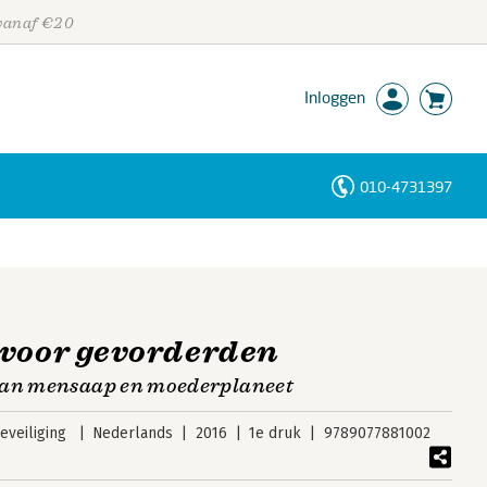
 vanaf €20
Inloggen
010-4731397
Personen
Trefwoorden
 voor gevorderden
van mensaap en moederplaneet
veiliging
Nederlands
2016
1e druk
9789077881002