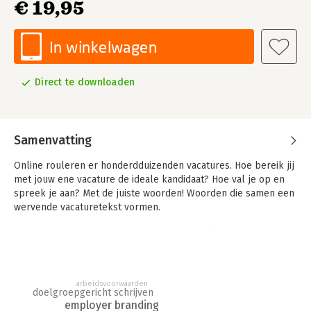
€ 19,95
In winkelwagen
Direct te downloaden
Samenvatting
Online rouleren er honderdduizenden vacatures. Hoe bereik jij
met jouw ene vacature de ideale kandidaat? Hoe val je op en
spreek je aan? Met de juiste woorden! Woorden die samen een
wervende vacaturetekst vormen.
Werven met Woorden is de onmisbare handleiding voor
iedereen die regelmatig vacatureteksten schrijft. Handige tips,
makkelijk toe te passen principes en inspirerende
voorbeelden maken het schrijven van vacatureteksten
arbeidsvoorwaarden
voortaan eenvoudiger, doeltreffender én leuker. Het boek is
doelgroepgericht schrijven
een musthave voor onder meer recruiters, intercedenten, hr-
employer branding