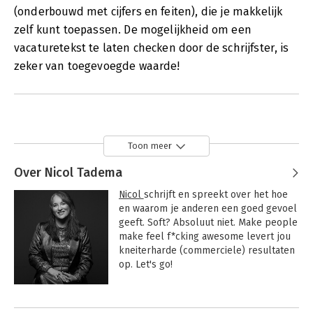
(onderbouwd met cijfers en feiten), die je makkelijk
zelf kunt toepassen. De mogelijkheid om een
vacaturetekst te laten checken door de schrijfster, is
zeker van toegevoegde waarde!
Toon meer
Over Nicol Tadema
Nicol 
schrijft en spreekt over het hoe 
en waarom je anderen een goed gevoel 
geeft. Soft? Absoluut niet. Make people 
make feel f*cking awesome levert jou 
kneiterharde (commerciele) resultaten 
op. Let's go!

Het allermooiste aan deze strategie is 
Andere boeken door Nicol Tadema
dat je vertrekt vanuit de ander. Niet 