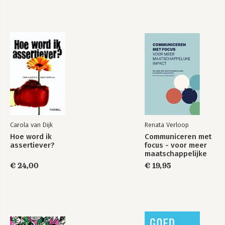
101
De 7 magische
beïnvloedingstechnieken
woorden
Bekijk alle boeken
Carola van Dijk
Renata Verloop
Hoe word ik
Communiceren met
assertiever?
focus - voor meer
maatschappelijke
impact
€ 24,00
€ 19,95