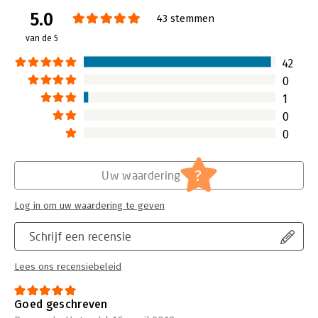
Aantal pagina's:
212
5.0
Uitgever:
Voor Tekst
43 stemmen
Druk:
3
van de 5
Verschijningsdatum:
28-9-2018
42
Hoofdrubriek:
Communicatie en media
0
1
0
0
?
Uw waardering
Log in om uw waardering te geven
Schrijf een recensie
Lees ons recensiebeleid
Goed geschreven