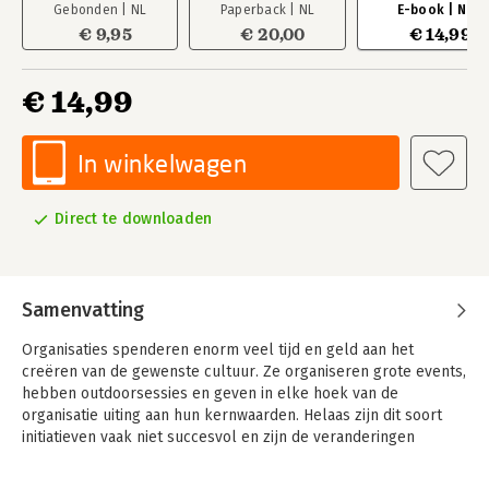
Gebonden | NL
Paperback | NL
E-book | NL
€ 9,95
€ 20,00
€ 14,99
€ 14,99
In winkelwagen
Direct te downloaden
Samenvatting
Organisaties spenderen enorm veel tijd en geld aan het
creëren van de gewenste cultuur. Ze organiseren grote events,
hebben outdoorsessies en geven in elke hoek van de
organisatie uiting aan hun kernwaarden. Helaas zijn dit soort
initiatieven vaak niet succesvol en zijn de veranderingen
minimaal. Organisaties vergeten namelijk de belangrijkste
vragen te stellen: Is het überhaupt nodig om aan de cultuur te