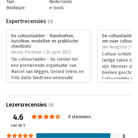
Taal:
Nederlands
Bindwijze:
e-book
Beveiliging:
watermerk
Bestandsformaat:
epub
Expertrecensies
(3)
Aantal pagina's:
116
Uitgever:
Business Contact
De cultuurladder - ‘Handvatten,
De cultuurladder 
Druk:
1
inzichten, modellen en praktische
om naar cultuur te
Verschijningsdatum:
28-10-2021
checklists’
Jan Hoogstra | 8 
Henny Portman | 20 april 2022
Cultuur schijnt e
Hoofdrubriek:
Algemeen management
‘De cultuurladder - De sleutel tot
lastige zaken om 
een presterende organisatie’ van
zijn. Hierover zijn
Marcel van Wiggen, Gerard Vriens en
boeken geschreve
Frits Galle biedt een eenvoudig
Cultuurladder is 
model om de organisatiecultuur
waarin de schrijve
praktisch, meetbaar en uitvoerbaar
Vriens en Galle hu
te maken.
cultuurveranderi
Lees verder
een bewerking van
Lezersrecensies
(5)
theorieën komen.
4.6
Lees verder
9 stemmen
van de 5
8