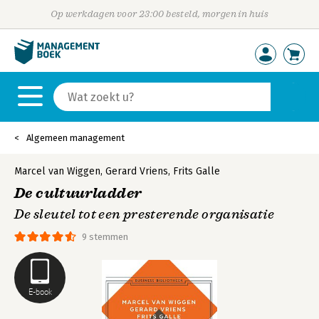
Op werkdagen voor 23:00 besteld, morgen in huis
Algemeen management
Marcel van Wiggen
,
Gerard Vriens
,
Frits Galle
De cultuurladder
De sleutel tot een presterende organisatie
9 stemmen
E-book