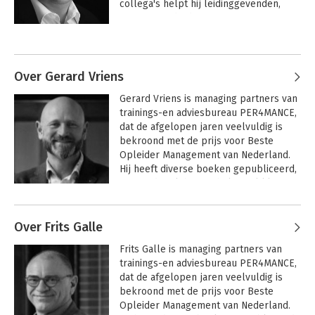
collega's helpt hij leidinggevenden, 
teams en individuen om meer uit 
zichzelf te halen.
Andere boeken door Marcel van
Wiggen
Over Gerard Vriens
Gerard Vriens is managing partners van 
trainings-en adviesbureau PER4MANCE, 
dat de afgelopen jaren veelvuldig is 
bekroond met de prijs voor Beste 
Opleider Management van Nederland. 
Hij heeft diverse boeken gepubliceerd, 
waaronder 'Ik ben er helemaal klaar 
mee'
Andere boeken door Gerard Vriens
Over Frits Galle
De cultuurladder
Ik ben er helemaal
Frits Galle is managing partners van 
klaar mee
trainings-en adviesbureau PER4MANCE, 
dat de afgelopen jaren veelvuldig is 
bekroond met de prijs voor Beste 
Opleider Management van Nederland. 