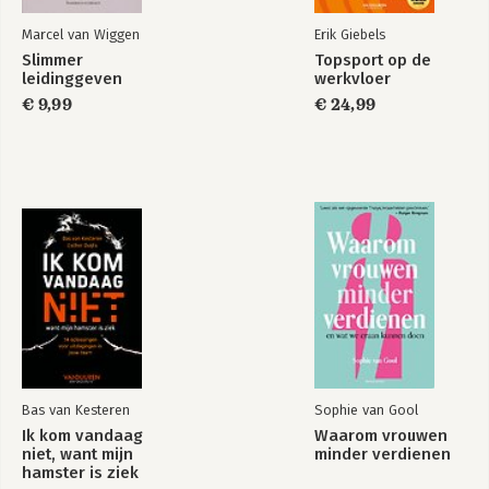
Leiderschapsontwikkeling 149
Marcel van Wiggen
Erik Giebels
Teamontwikkeling 160
Slimmer
Topsport op de
Key Behavior Indicatoren (kbi’s) 162
leidinggeven
werkvloer
Ontwikkel-scorecard 167
€ 9,99
€ 24,99
TOT SLOT 171
Eindnoten 174
Bas van Kesteren
Sophie van Gool
Ik kom vandaag
Waarom vrouwen
niet, want mijn
minder verdienen
hamster is ziek