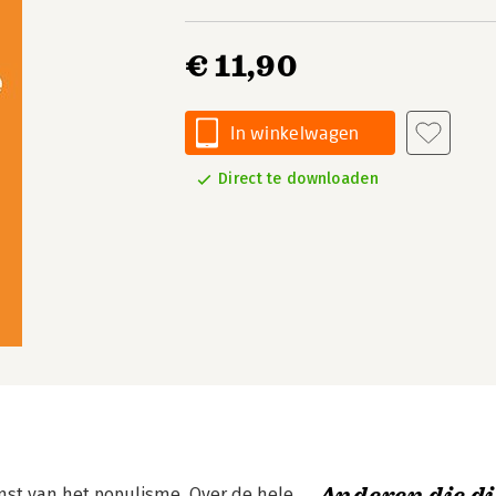
€ 11,90
In winkelwagen
Direct te downloaden
st van het populisme. Over de hele