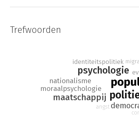
Trefwoorden
migra
identiteitspolitiek
psychologie
ev
popu
nationalisme
moraalpsychologie
politi
maatschappij
democr
angst
co