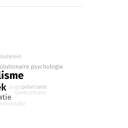
tiebeleid
olutionaire psychologie
lisme
ek
polarisatie
angst
communicatie
atie
mmunicatie