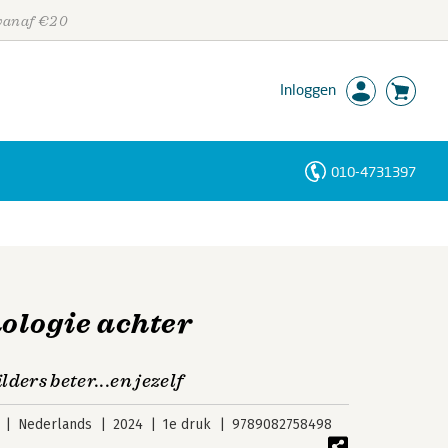
 vanaf €20
Inloggen
010-4731397
Personen
Trefwoorden
ologie achter
ilders beter...en jezelf
Nederlands
2024
1e druk
9789082758498