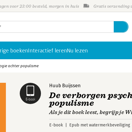
gen voor 23:00 besteld, morgen in huis
Gratis verzending
rige boeken
Interactief leren
Nu lezen
ogie achter populisme
Huub Buijssen
De verborgen psych
E-book
populisme
Als je dit boek leest, begrijp je W
E-book
Epub met watermerkbeveiliging