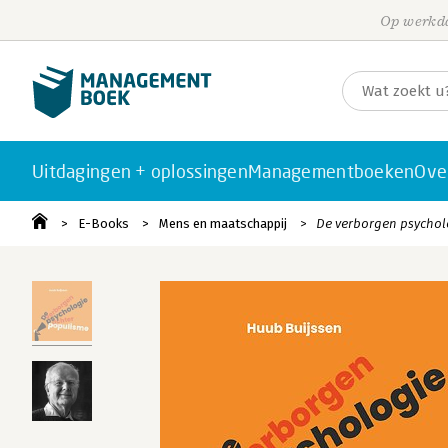
Op werkda
Uitdagingen + oplossingen
Managementboeken
Ove
E-Books
Mens en maatschappij
De verborgen psychol