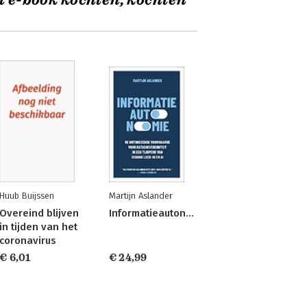
t e-book kochten, kochten
Huub Buijssen
Martijn Aslander
Overeind blijven
Informatieautonomie
in tijden van het
coronavirus
€ 6,01
€ 24,99