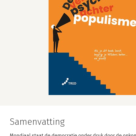
Samenvatting
Mondiaal staat de democratie onder druk door de opkom