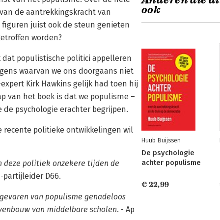
Anderen die di
ook
 van de aantrekkingskracht van
e figuren juist ook de steun genieten
getroffen worden?
dat populistische politici appelleren
angens waarvan we ons doorgaans niet
expert Kirk Hawkins gelijk had toen hij
hap van het boek is dat we populisme –
e de psychologie erachter begrijpen.
 recente politieke ontwikkelingen wil
Huub Buijssen
De psychologie
achter populisme
 deze politiek onzekere tijden de
partijleider D66.
€ 22,99
e gevaren van populisme genadeloos
bovenbouw van middelbare scholen.
- Ap