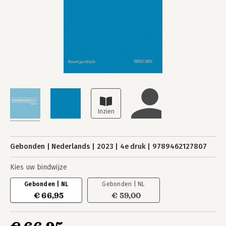
Gebonden
Nederlands
2023
4e druk
9789462127807
Kies uw bindwijze
Gebonden | NL
Gebonden | NL
€ 66,95
€ 59,00