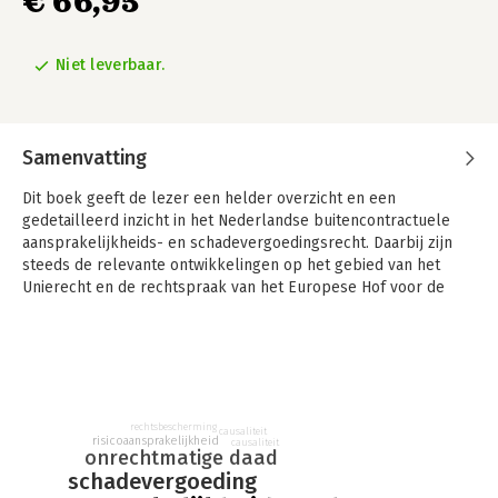
€ 66,95
Niet leverbaar.
Samenvatting
Dit boek geeft de lezer een helder overzicht en een
gedetailleerd inzicht in het Nederlandse buitencontractuele
aansprakelijkheids- en schadevergoedingsrecht. Daarbij zijn
steeds de relevante ontwikkelingen op het gebied van het
Unierecht en de rechtspraak van het Europese Hof voor de
Rechten van de Mens vermeld. Ook deze nieuwe druk is
geschreven als een handboek voor rechterlijke macht en
advocatuur en als een studieboek voor bachelor- en
masterstudenten Nederlands recht.
Het eerste deel bevat een analyse van de kernbegrippen
rechtsbescherming
causaliteit
onrechtmatigheid en toerekening. In het tweede deel komen
risicoaansprakelijkheid
causaliteit
onrechtmatige daad
aansprakelijkheid voor personen, roerende zaken en
schadevergoeding
onroerende zaken aan bod, alsmede