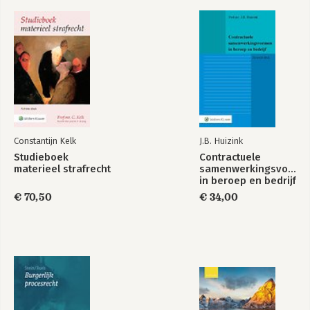
7 Aansprakelijkheid voor onroerende zaken
8 Bijzondere rechtsverhoudingen
Deel III: Herstel van geschonden rechten en belangen
9 Schade en schadevergoeding
10 Causaliteit en eigen schuld
11 Andere remedies dan schadevergoeding
12 Recht hebben en recht krijgen
Aansprakelijkheidsrecht
European Tort Law
Literatuur
Constantijn Kelk
J.B. Huizink
Jurisprudentieregister
Studieboek
Contractuele
Wetsartikelenregister
materieel strafrecht
samenwerkingsvorme
Trefwoordenregister
in beroep en bedrijf
Bekijk alle boeken
€ 70,50
€ 34,00