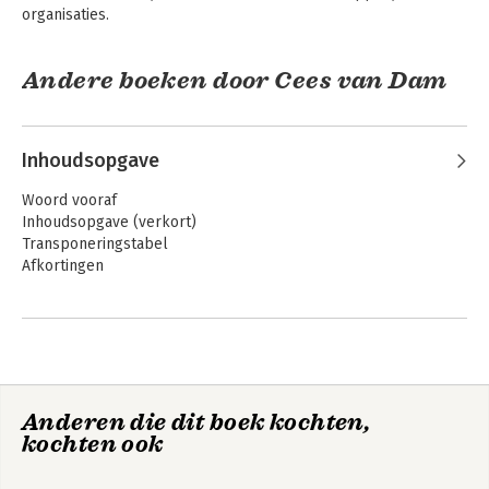
organisaties.
Andere boeken door Cees van Dam
Inhoudsopgave
Woord vooraf
Inhoudsopgave (verkort)
Transponeringstabel
Afkortingen
Deel I: De kern van het aansprakelijkheidsrecht
1 Waar het aansprakelijkheidsrecht goed voor is
2 Onrechtmatigheid
A Bank's Duty of
Rechtshandeling en
Care
3 Toerekening
Overeenkomst
4 Foutaansprakelijkheid en risicoaansprakelijkheid
Anderen die dit boek kochten,
kochten ook
Deel II: Aansprakelijkheid voor personen en zaken
5 Aansprakelijkheid voor personen
6 Aansprakelijkheid voor roerende zaken