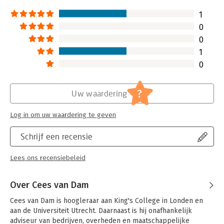
Hoofdrubriek:
Juridisch
Jongbloed:
Aansprakelijkheid - Aansprakelijkheid
1
voorpersonen en zaken
0
Serie:
Boom Masterreeks
0
1
0
?
Uw waardering
Log in om uw waardering te geven
Schrijf een recensie
Lees ons recensiebeleid
Over Cees van Dam
Cees van Dam is hoogleraar aan King's College in Londen en 
aan de Universiteit Utrecht. Daarnaast is hij onafhankelijk 
adviseur van bedrijven, overheden en maatschappelijke 