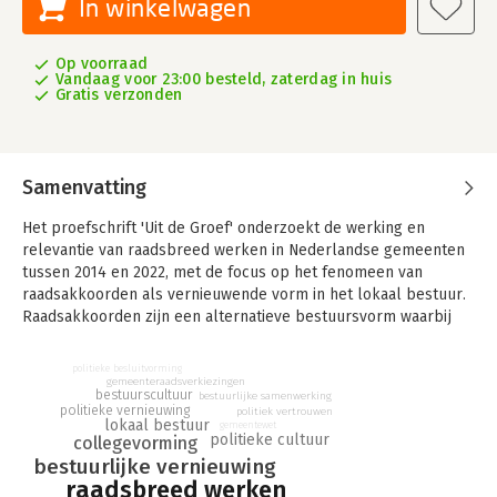
In winkelwagen
Op voorraad
Vandaag voor 23:00 besteld, zaterdag in huis
Gratis verzonden
Samenvatting
Het proefschrift 'Uit de Groef' onderzoekt de werking en
relevantie van raadsbreed werken in Nederlandse gemeenten
tussen 2014 en 2022, met de focus op het fenomeen van
raadsakkoorden als vernieuwende vorm in het lokaal bestuur.
Raadsakkoorden zijn een alternatieve bestuursvorm waarbij
samenwerking en consensus tussen alle politieke partijen in
een gemeenteraad centraal staan, in plaats van de traditionele
politieke besluitvorming
coalitieakkoorden waarbij er een groef tussen coalitie en
gemeenteraadsverkiezingen
bestuurscultuur
bestuurlijke samenwerking
oppositie ligt.
politieke vernieuwing
politiek vertrouwen
lokaal bestuur
gemeentewet
politieke cultuur
collegevorming
Het onderzoek is geïnspireerd door de mislukte poging tot
bestuurlijke vernieuwing
raadsbreed werken in Vlaardingen. Deze ervaring vormde het
raadsbreed werken
vertrekpunt voor een breder onderzoek naar de vraag in