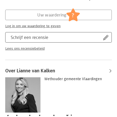
Hoofdrubriek:
Organisatiekunde
Jongbloed:
Bestuursrecht [algemeen]
?
Uw waardering
Serie:
Binnenlands Bestuur en Decentralisatie
Log in om uw waardering te geven
Schrijf een recensie
Lees ons recensiebeleid
Over Lianne van Kalken
Wethouder gemeente Vlaardingen
Andere boeken door Lianne van