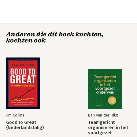
Kalken
Anderen die dit boek kochten,
kochten ook
Van barricade naar
bestuur
Jim Collins
Ben van der Hilst
Bekijk alle boeken
Good to Great
Teamgericht
(Nederlandstalig)
organiseren in het
voortgezet