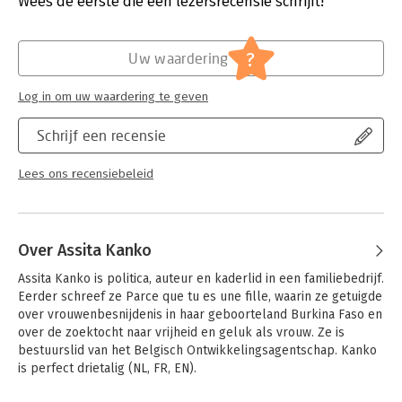
Wees de eerste die een lezersrecensie schrijft!
vrouwenbesnijdenis, waarvan zij zelf slachtoffer was in haar
Aantal pagina's:
262
geboorteland Burkina Faso. Het resultaat is een
Uitgever:
Lannoo
gepassioneerde oproep tot een hernieuwd feminisme die
Druk:
1
?
Uw waardering
niemand onbewogen zal laten: 'We moeten het anders doen.
Verschijningsdatum:
16-10-2015
We moeten onze schoenen, met of zonder hakken, in de hand
Log in om uw waardering te geven
nemen en er hard en luid mee slaan op de tafels in
Hoofdrubriek:
Mens en maatschappij
gemeenteraden, parlementen en universiteiten.'
Schrijf een recensie
Lees ons recensiebeleid
Over Assita Kanko
Assita Kanko is politica, auteur en kaderlid in een familiebedrijf. 
Eerder schreef ze Parce que tu es une fille, waarin ze getuigde 
over vrouwenbesnijdenis in haar geboorteland Burkina Faso en 
over de zoektocht naar vrijheid en geluk als vrouw. Ze is 
bestuurslid van het Belgisch Ontwikkelingsagentschap. Kanko 
is perfect drietalig (NL, FR, EN).