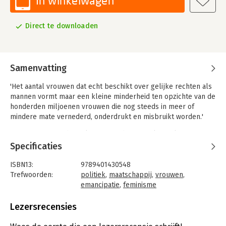
In winkelwagen
Direct te downloaden
Samenvatting
'Het aantal vrouwen dat echt beschikt over gelijke rechten als
mannen vormt maar een kleine minderheid ten opzichte van de
honderden miljoenen vrouwen die nog steeds in meer of
mindere mate vernederd, onderdrukt en misbruikt worden.'
Die verontrustende realiteit zette de Brusselse politica en
auteur Assita Kanko ertoe aan De tweede helft te schrijven. In
Specificaties
dit spraakmakende boek wisselt ze getuigenissen uit haar
eigen leefwereld af met harde feiten en cijfers over de rol van
ISBN13:
9789401430548
vrouwen in onze maatschappij en in de wereld. Haar dwingende
Trefwoorden:
politiek
,
maatschappij
,
vrouwen
,
boodschap vrouwen worden nog altijd onvoldoende naar
emancipatie
,
feminisme
waarde geschat. De strijd is dus nog niet gestreden.
Taal:
Nederlands
Bindwijze:
e-book
Lezersrecensies
Kanko raakt talloze thema’s aan: het glazen plafond, het
Beveiliging:
watermerk
gebrek aan onderwijs voor meisjes, huiselijk geweld, maar ook
Bestandsformaat:
epub