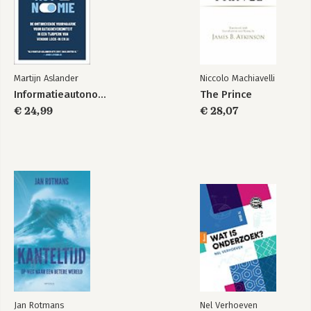
uitstraalt
-Valentine Delwart: De camouflagetechniek
Epiloog
Noten
Martijn Aslander
Niccolo Machiavelli
Informatieautonomie
The Prince
€ 24,99
€ 28,07
Jan Rotmans
Nel Verhoeven