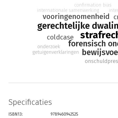
confirmation bias
internationale samenwerking
int
vooringenomenheid
c
gerechtelijke dwali
strafrec
coldcase
forensisch o
onderzoek
bewijsvoe
getuigenverklaringen
onschuldpre
Specificaties
ISBN13:
9789460942525