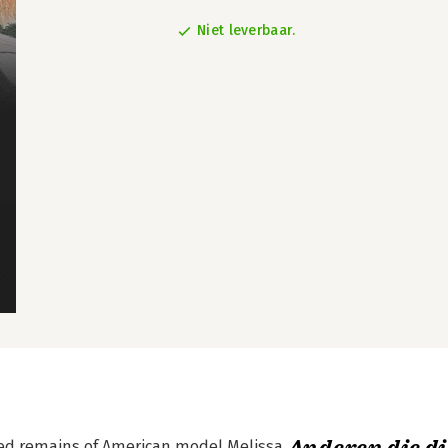
Niet leverbaar.
ded remains of American model Melissa