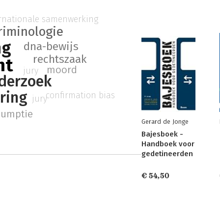
ernationale samenwerking
riminologie
ng
dna-bewijs
rechtszaak
ht
moord
jury
nderzoek
ring
confirmation bias
jury
sumptie
Gerard de Jonge
Bajesboek -
Handboek voor
gedetineerden
€ 54,50