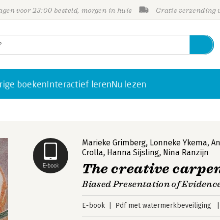
gen voor 23:00 besteld, morgen in huis
Gratis verzending
rige boeken
Interactief leren
Nu lezen
Marieke Grimberg
,
Lonneke Ykema
,
An
Crolla
,
Hanna Sijsling
,
Nina Ranzijn
The creative carpe
E-book
Biased Presentation of Evidence
E-book
Pdf met watermerkbeveiliging