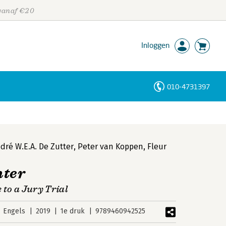
 vanaf €20
Inloggen
010-4731397
Personen
Trefwoorden
dré W.E.A. De Zutter
,
Peter van Koppen
,
Fleur
nter
 to a Jury Trial
Engels
2019
1e druk
9789460942525