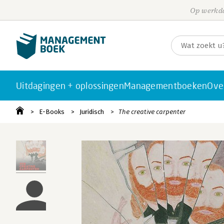
Op werkda
Uitdagingen + oplossingen
Managementboeken
Ove
E-Books
Juridisch
The creative carpenter