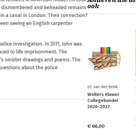
Anderen die di
ook
 the dismembered and beheaded remains
 in a canal in London. Their connection?
been seeing an English carpenter
olice investigation. In 2011, John was
ced to life imprisonment. The
n’s sinister drawings and poems. The
questions about the police
J.E. van den Brink
Wolters Kluwer
Collegebundel
2026-2027
€ 66,00