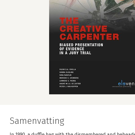
Samenvatting
In 1990, a duffle bag with the dismembered and behea