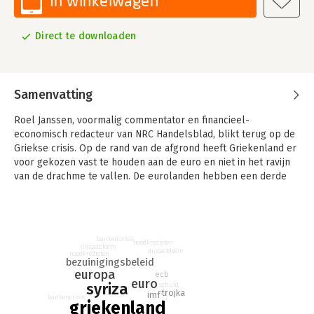
In winkelwagen
Direct te downloaden
Samenvatting
Roel Janssen, voormalig commentator en financieel-
economisch redacteur van NRC Handelsblad, blikt terug op de
Griekse crisis. Op de rand van de afgrond heeft Griekenland er
voor gekozen vast te houden aan de euro en niet in het ravijn
van de drachme te vallen. De eurolanden hebben een derde
noodpakket goedgekeurd en premier Alexis Tsipras, de leider
van Syriza, heeft ingestemd met nieuwe bezuinigingen en
privatiseringen. De trojka is terug in Athene.
bankencrisis
In dit glasheldere, toegankelijke verhaal worden de
noodkredieten
dijsselbloem
dijsselbloem
ontwikkelingen van de afgelopen driekwart jaar geplaatst in
noodkredieten
bezuinigingsbeleid
het bredere perspectief van de totstandkoming van de euro,
europa
ecb
euro
de ‘vloek van de euro’, het Europese speelveld en de links-
syriza
schuld
trojka
imf
populistische ideologie van Syriza. De nadruk ligt op de
bankencrisis
griekenland
onhoudbare verkiezingsbeloftes waarmee Syriza in