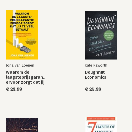
The Art of Audit
Georganiseerde
Misdaad in de Lage
Landen 4
Bekijk alle boeken
Jona van Loenen
Kate Raworth
Waarom de
Doughnut
laagsteprijsgarantie
Economics
ervoor zorgt dat jij
te veel betaalt
€ 23,99
€ 25,38