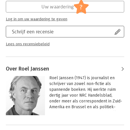
?
Uw waardering
Hoofdrubriek:
Economie
Log in om uw waardering te geven
Schrijf een recensie
Lees ons recensiebeleid
Over Roel Janssen
Roel Janssen (1947) is journalist en 
schrijver van zowel non-fictie als 
spannende boeken. Hij werkte ruim 
dertig jaar voor NRC Handelsblad, 
onder meer als correspondent in Zuid-
Amerika en Brussel en als politiek-
economisch redacteur. Met de thriller 
De tiende vrouw won hij de Gouden 
Andere boeken door Roel Janssen
Strop, de prijs voor het beste 