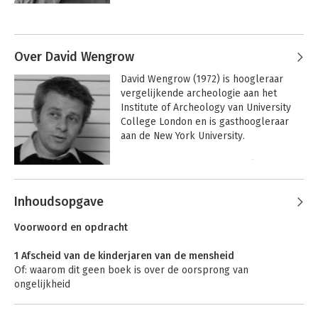
 Als iconisch denker en gerenommeerd 
Andere boeken door David Graeber
activist was hij grondlegger van Occupy 
Wall Street. Hij overleed vlak na het 
afronden van 'Het begin van alles'.
Over David Wengrow
David Wengrow (1972) is hoogleraar 
vergelijkende archeologie aan het 
Institute of Archeology van University 
College London en is gasthoogleraar 
aan de New York University. 

 Hij is de auteur van drie boeken 
waaronder 'What makes civilization?' en 
Andere boeken door David
doet archeologisch veldwerk in 
Inhoudsopgave
Wengrow
verschillende delen van Afrika en het 
Bullshit jobs
Het begin van alles
Midden-Oosten.
Voorwoord en opdracht
1 Afscheid van de kinderjaren van de mensheid
Of: waarom dit geen boek is over de oorsprong van
ongelijkheid
2 Goddeloze vrijheid