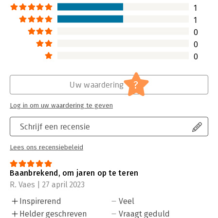
Lees verder
1
Briljant.
- THE ATLANTIC
1
Een radicale herziening van de geschiedenis van de mensheid.
0
- REBECCA SOLNIT
Uptempo en met de potentie om een revolutie te ontketenen.
0
- THE SUNDAY TIMES
0
Fascinerend, uitdagend en verhelderend.
- NOAM CHOMSKY
*The New York Times Bestseller
?
Uw waardering
*BBC History Book of the Year
*#1 Der Spiegel Bestseller
Log in om uw waardering te geven
Schrijf een recensie
Lees ons recensiebeleid
Baanbrekend, om jaren op te teren
R. Vaes | 27 april 2023
Inspirerend
Veel
Helder geschreven
Vraagt geduld