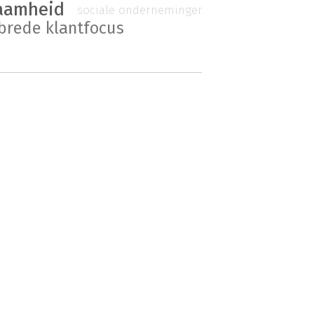
aamheid
sociale ondernemingen
sbrede klantfocus