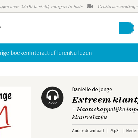
gen voor 23:00 besteld, morgen in huis
Gratis verzending
rige boeken
Interactief leren
Nu lezen
Daniëlle de Jonge
Extreem klant
Audio
= Maatschappelijke imp
klantrelaties
Audio-download
Mp3
Neder