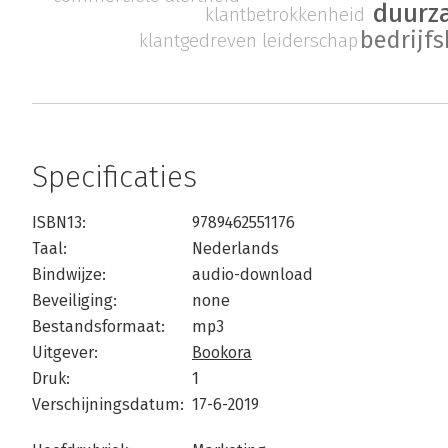
duurz
klantbetrokkenheid
bedrijf
klantgedreven leiderschap
Specificaties
ISBN13:
9789462551176
Taal:
Nederlands
Bindwijze:
audio-download
Beveiliging:
none
Bestandsformaat:
mp3
Uitgever:
Bookora
Druk:
1
Verschijningsdatum:
17-6-2019