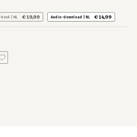
€ 19,99
€ 14,99
-book | NL
Audio-download | NL