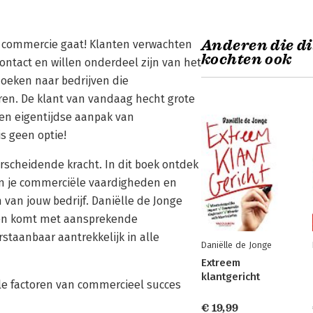
Anderen die d
en commercie gaat! Klanten verwachten
kochten ook
contact en willen onderdeel zijn van het
zoeken naar bedrijven die
ren. De klant van vandaag hecht grote
en eigentijdse aanpak van
is geen optie!
erscheidende kracht. In dit boek ontdek
en je commerciële vaardigheden en
 van jouw bedrijf. Daniëlle de Jonge
n en komt met aansprekende
rstaanbaar aantrekkelijk in alle
Daniëlle de Jonge
Extreem
klantgericht
ale factoren van commercieel succes
€ 19,99