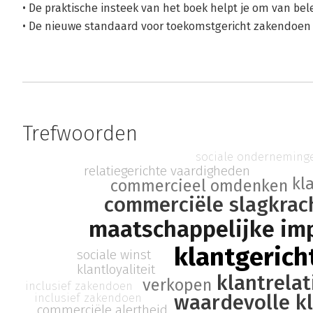
• De praktische insteek van het boek helpt je om van be
• De nieuwe standaard voor toekomstgericht zakendoen l
Trefwoorden
sociale onderneming
relatiegerichte vaardigheden
kl
commercieel omdenken
commerciële slagkrac
maatschappelijke im
klantgerich
sociale winst
klantloyaliteit
klantrelat
verkopen
inclusief zakendoen
waardevolle kl
inclusief zakendoen
commerciële alertheid