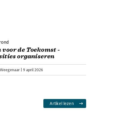
oductie in klantgerichtheid'
 het tegenwoordig om maatschappelijke
le klantrelaties. Dat is de boodschap
klantgericht.
rond
 voor de Toekomst -
ities organiseren
 Weegenaar
9 april 2026
Artikel lezen