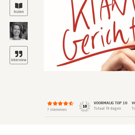
VOORMALIG TOP 10
V
10
Totaal 19 dagen
T
7 stemmen