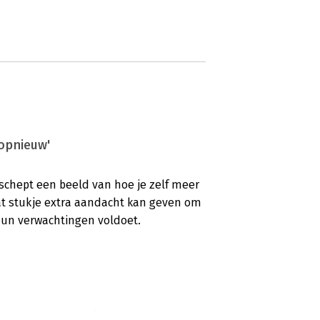
 opnieuw'
schept een beeld van hoe je zelf meer
 dat stukje extra aandacht kan geven om
 hun verwachtingen voldoet.
esbaar en bovendien toepasbaar'