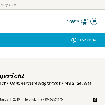
 vanaf €20
Inloggen
010-4731397
Personen
Trefwoorden
gericht
act + Commerciële slagkracht + Waardevolle
lands
2019
1e druk
9789462551176