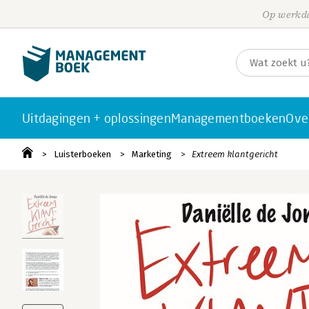
Op werkda
Uitdagingen + oplossingen
Managementboeken
Ove
Luisterboeken
Marketing
Extreem klantgericht