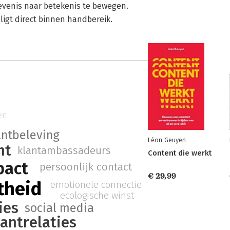
levenis naar betekenis te bewegen.
igt direct binnen handbereik.
en
antbeleving
Léon Geuyen
ht
klantambassadeurs
Content die werkt
pact
persoonlijk contact
€ 29,99
theid
emotionele connectie
ecologische winst
ies
social media
antrelaties