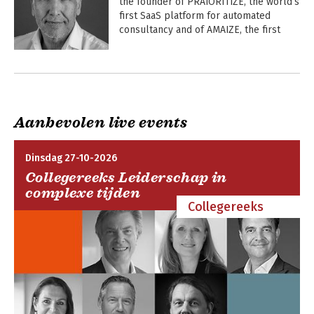
the founder of PRAIORITIZE, the world’s 
first SaaS platform for automated 
consultancy and of AMAIZE, the first 
research magazine about the 
application of A.I. in consultancy.
Andere boeken door Jan van de Poll
Aanbevolen live events
Dinsdag 27-10-2026
Collegereeks Leiderschap in
complexe tijden
Collegereeks
How transformation
Big-4 or Big Tech:
executives sleep so
who drills first?
well