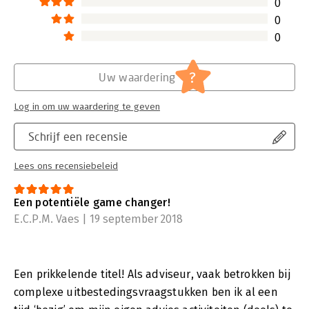
En hoe vergelijkt hiermee de consultancy firma die de uren
0
verkoopt ten behoeve van technologie implementaties (SAP,
0
Salesforce.com, etc.) op basis van spullen van technology
0
vendors? En hoe kan je zoiets nu objectief meten?
?
Uw waardering
Log in om uw waardering te geven
Schrijf een recensie
Lees ons recensiebeleid
Een potentiële game changer!
E.C.P.M. Vaes | 19 september 2018
Een prikkelende titel! Als adviseur, vaak betrokken bij
complexe uitbestedingsvraagstukken ben ik al een