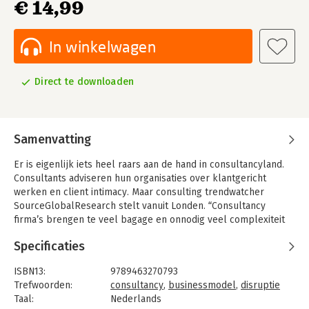
€ 14,99
In winkelwagen
Direct te downloaden
Samenvatting
Er is eigenlijk iets heel raars aan de hand in consultancyland.
Consultants adviseren hun organisaties over klantgericht
werken en client intimacy. Maar consulting trendwatcher
SourceGlobalResearch stelt vanuit Londen. “Consultancy
firma’s brengen te veel bagage en onnodig veel complexiteit
mee. Zijn lastig om mee te werken. Verplaatsen zich niet in de
Specificaties
schoenen van de klant. Zijn onderling verdeeld in silo’s”.
Consultants roepen om het hardst dat klanten moeten werken
ISBN13:
9789463270793
aan hun digital transformation maar zijn zelf één van de meest
Trefwoorden:
consultancy
,
businessmodel
,
disruptie
ondergeautomatiseerde bedrijfstakken. En de altijd blije
Taal:
Nederlands
Virgin-oprichter en serial entrepreneur Richard Branson is