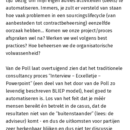
tijd ‘bezig’ om mijn eigen advies activiteiten (deels) te
automatiseren. Immers, je zult er versteld van staan
hoe vaak problemen in een sourcingslifecycle (van
aanbesteden tot contractbeheersing) eenzelfde
oorzaak hebben… Komen we onze project/proces
afspraken wel na? Werken we wel volgens best
practices? Hoe beheersen we de organisatorische
volwassenheid?
Van de Poll laat overtuigend zien dat het traditionele
consultancy proces “Interview – Ecxelletje –
Powerpoint” (een deel van het door van de Poll zo
levendig beschreven BLIEP model), heel goed te
automatiseren is. Los van het feit dat je méér
mensen bereikt én betrekt in de casus, dat de
resultaten niet van de “buitenstaander” (lees: de
adviseur) komt - en dus de uitkomsten voor partijen
zeer herkenbaar blijken en dus niet ter discussie