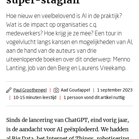
super-stagiair
Hoe nieuw en veelbelovend is AI in de praktijk?
Wat is de impact op organisaties c.q.
medewerkers? Hoe krijg je ze mee? Een tour in
vogelvlucht langs kansen en mogelijkheden van AI,
aan de hand van de auteurs van drie
uiteenlopende boeken over dit onderwerp: Menno
Lanting, Job van den Berg en Laurens Vreekamp.
Paul Groothengel
|
Aad Goudappel
|
1 september 2023
|
10-15 minuten leestijd
|
1 persoon vond dit artikel nuttig
Sinds de lancering van ChatGPT, eind vorig jaar,
is de aandacht voor AI geëxplodeerd. We hadden
al Big Data, het Internet of Things, robotisering,