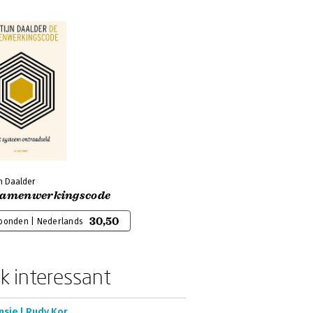
n Daalder
Samenwerkingscode
30,50
bonden | Nederlands
k interessant
nsie | Rudy Kor