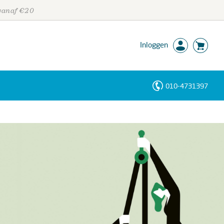
 vanaf €20
Inloggen
010-4731397
Personen
Trefwoorden