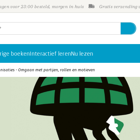
gen voor 23:00 besteld, morgen in huis
Gratis verzending
rige boeken
Interactief leren
Nu lezen
isaties - Omgaan met partijen, rollen en motieven