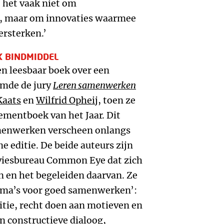
 het vaak niet om
g, maar om innovaties waarmee
ersterken.’
K BINDMIDDEL
n leesbaar boek over een
emde de jury
Leren samenwerken
Kaats
en
Wilfrid Opheij
, toen ze
ementboek van het Jaar. Dit
menwerken verscheen onlangs
e editie. De beide auteurs zijn
dviesbureau Common Eye dat zich
 en het begeleiden daarvan. Ze
hema’s voor goed samenwerken’:
tie, recht doen aan motieven en
n constructieve dialoog,