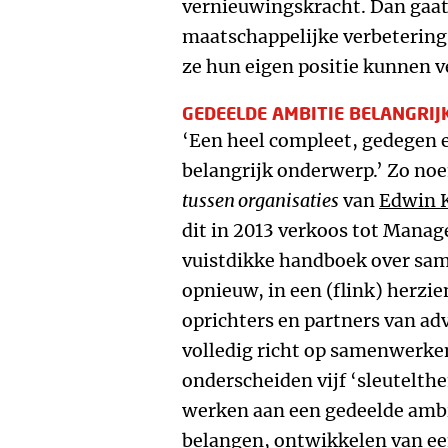
vernieuwingskracht. Dan gaat
maatschappelijke verbeterin
ze hun eigen positie kunnen v
GEDEELDE AMBITIE BELANGRIJ
‘Een heel compleet, gedegen e
belangrijk onderwerp.’ Zo no
tussen organisaties
van
Edwin 
dit in 2013 verkoos tot Manag
vuistdikke handboek over sa
opnieuw, in een (flink) herzien
oprichters en partners van a
volledig richt op samenwerken
onderscheiden vijf ‘sleutelt
werken aan een gedeelde ambi
belangen, ontwikkelen van ee