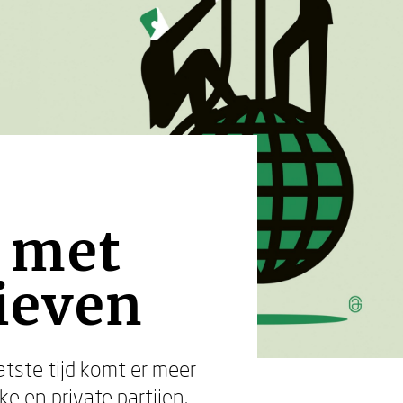
 met
tieven
tste tijd komt er meer
e en private partijen.