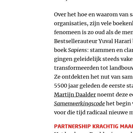
Over het hoe en waarom van 
organisaties, zijn vele boeke
fenomeen is zo oud als de mens
Bestsellerauteur Yuval Harari b
boek
Sapiens
: stammen en cla
gingen geleidelijk steeds vak
transformeerden tot landbou
Ze ontdekten het nut van sa
5500 jaar geleden de eerste s
Martijn Daalder
noemt deze ee
Samenwerkingscode
het begin 
voor die tijd radicaal nieuw
PARTNERSHIP KRACHTIG MAAR