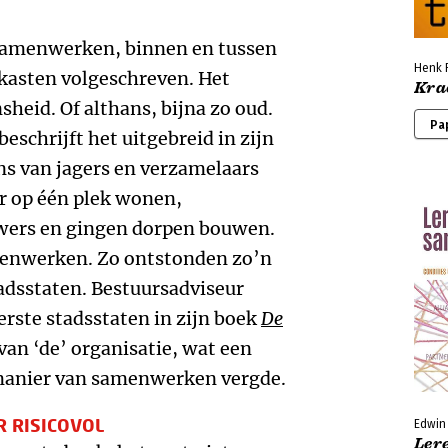
samenwerken, binnen en tussen
Henk 
nkasten volgeschreven. Het
Krac
heid. Of althans, bijna zo oud.
Pa
eschrijft het uitgebreid in zijn
ns van jagers en verzamelaars
er op één plek wonen,
wers en gingen dorpen bouwen.
menwerken. Zo ontstonden zo’n
tadsstaten. Bestuursadviseur
rste stadsstaten in zijn boek
De
van ‘de’ organisatie, wat een
e manier van samenwerken vergde.
 RISICOVOL
Edwin 
Ler