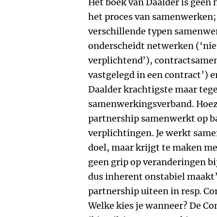
Het boek van Daalder is geen 
het proces van samenwerken; D
verschillende typen samenwe
onderscheidt netwerken (‘niet
verplichtend’), contractsame
vastgelegd in een contract’) e
Daalder krachtigste maar tegel
samenwerkingsverband. Hoezo
partnership samenwerkt op ba
verplichtingen. Je werkt sam
doel, maar krijgt te maken me
geen grip op veranderingen bi
dus inherent onstabiel maakt’,
partnership uiteen in resp. Co
Welke kies je wanneer? De Com