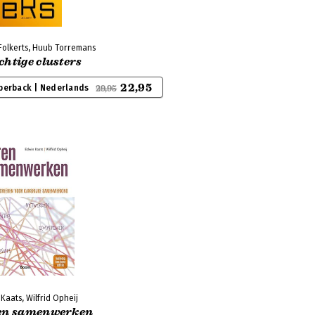
Folkerts, Huub Torremans
htige clusters
22,95
perback | Nederlands
29,95
Kaats, Wilfrid Opheij
en samenwerken