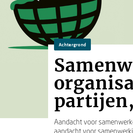
Achtergrond
Samenwe
organis
partijen
Aandacht voor samenwerken 
aandacht voor samenwerking