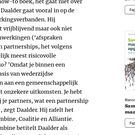
how-to boek, het gaat niet over
aalder gaat vooral in op de
Pa
rkingsverbanden. Hij
 vrijblijvend maar ook niet
nwerkingen (‘afspraken
n partnerships, het volgens
ijk meest risicovolle
? ’Omdat je binnen een
sis van wederzijdse
en aan een gemeenschappelijk
t onzekere uitkomsten. Je hebt
j je partners, wat een partnership
Manon
Sam
 zegt Daalder. Hij rafelt het
maa
mbine, Coalitie en Alliantie.
Pa
bine betitelt Daalder als