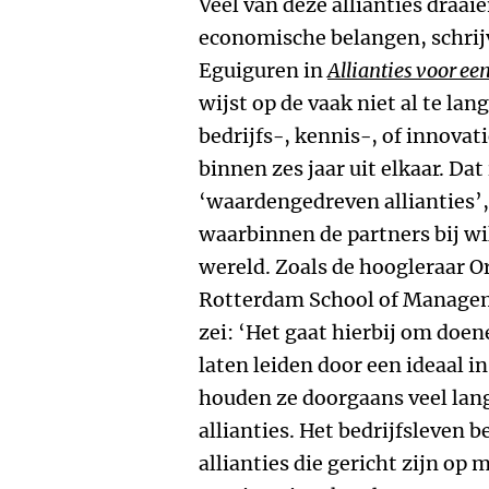
Veel van deze allianties draai
economische belangen, schrij
Eguiguren in
Allianties voor e
wijst op de vaak niet al te la
bedrijfs-, kennis-, of innovat
binnen zes jaar uit elkaar. Dat
‘waardengedreven allianties
waarbinnen de partners bij wi
wereld. Zoals de hoogleraar O
Rotterdam School of Manage
zei: ‘Het gaat hierbij om doe
laten leiden door een ideaal i
houden ze doorgaans veel lan
allianties. Het bedrijfsleven b
allianties die gericht zijn op