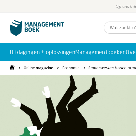
Op werkda
Uitdagingen + oplossingen
Managementboeken
Ove
Online magazine
Economie
Samenwerken tussen organ