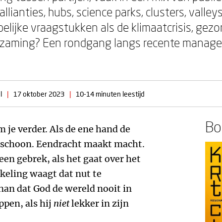
allianties, hubs, science parks, clusters, valley
elijke vraagstukken als de klimaatcrisis, gez
urzaming? Een rondgang langs recente manage
l
|
17 oktober 2023
|
10-14 minuten leestijd
Boe
m je verder. Als de ene hand de
 schoon. Eendracht maakt macht.
een gebrek, als het gaat over het
eling waagt dat nut te
nan dat God de wereld nooit in
pen, als hij
niet
lekker in zijn