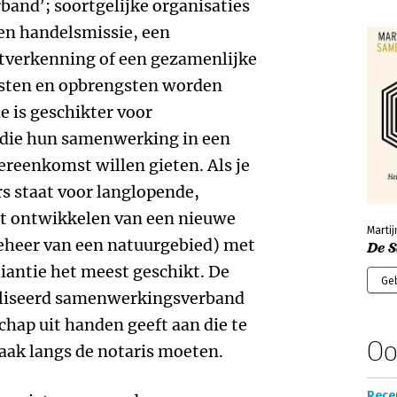
and’; soortgelijke organisaties
en handelsmissie, een
tverkenning of een gezamenlijke
Kosten en opbrengsten worden
ie is geschikter voor
s die hun samenwerking in een
reenkomst willen gieten. Als je
 staat voor langlopende,
t ontwikkelen van een nieuwe
Martij
beheer van een natuurgebied) met
De 
liantie het meest geschikt. De
Ge
onaliseerd samenwerkingsverband
chap uit handen geeft aan die te
Oo
vaak langs de notaris moeten.
Rece