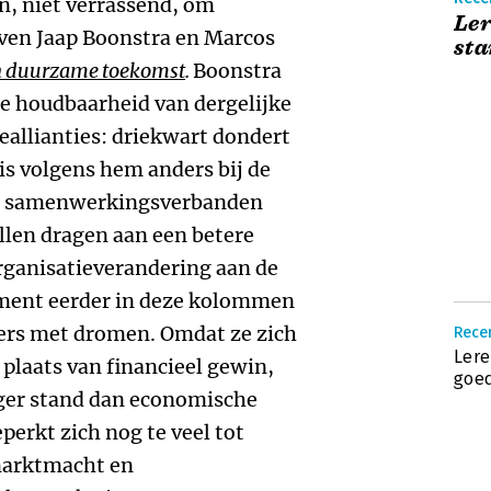
en, niet verrassend, om
Le
ven Jaap Boonstra en Marcos
st
en duurzame toekomst
.
Boonstra
nge houdbaarheid van dergelijke
ieallianties: driekwart dondert
 is volgens hem anders bij de
’, samenwerkingsverbanden
llen dragen aan een betere
rganisatieverandering aan de
ment eerder in deze kolommen
ners met dromen. Omdat ze zich
Recen
Ler
n plaats van financieel gewin,
goed
ger stand dan economische
eperkt zich nog te veel tot
 marktmacht en