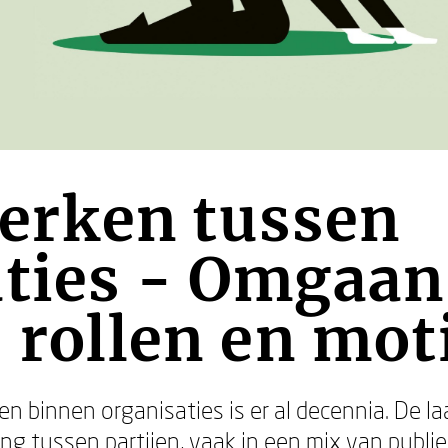
rken tussen
aties - Omgaan
, rollen en mo
binnen organisaties is er al decennia. De laa
 tussen partijen, vaak in een mix van publiek