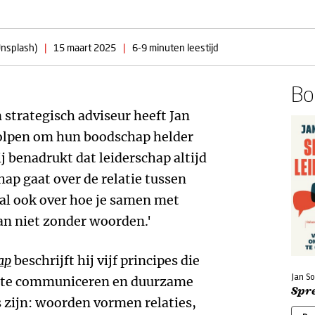
Unsplash)
|
15 maart 2025
|
6-9 minuten leestijd
Boe
 strategisch adviseur heeft Jan
holpen om hun boodschap helder
j benadrukt dat leiderschap altijd
chap gaat over de relatie tussen
ral ook over hoe je samen met
an niet zonder woorden.'
ap
beschrijft hij vijf principes die
Jan S
g te communiceren en duurzame
Spr
 zijn: woorden vormen relaties,