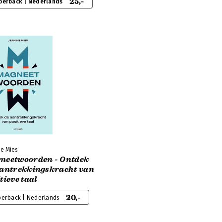
25,-
perback | Nederlands
ne Mies
neetwoorden - Ontdek
aantrekkingskracht van
tieve taal
20,-
perback | Nederlands