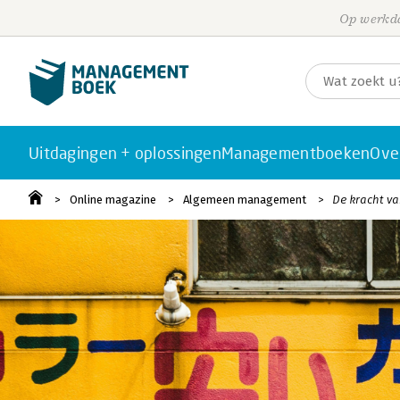
Op werkda
Uitdagingen + oplossingen
Managementboeken
Ove
Online magazine
Algemeen management
De kracht va