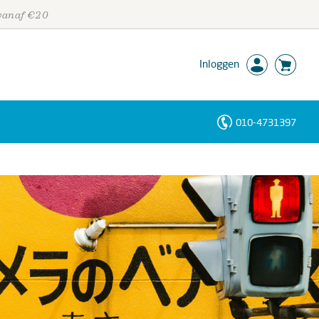
 vanaf €20
Inloggen
010-4731397
Personen
Trefwoorden