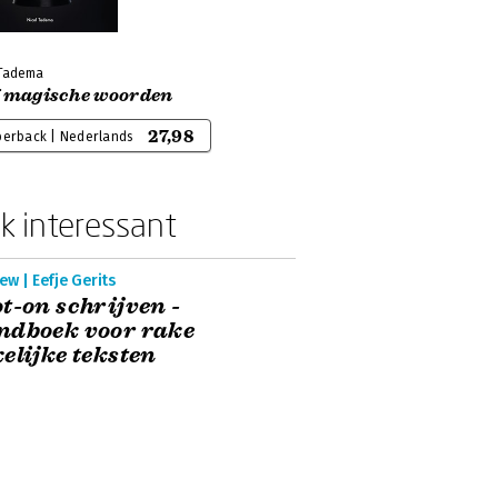
 Tadema
7 magische woorden
27,98
perback | Nederlands
k interessant
ew | Eefje Gerits
t-on schrijven -
ndboek voor rake
elijke teksten