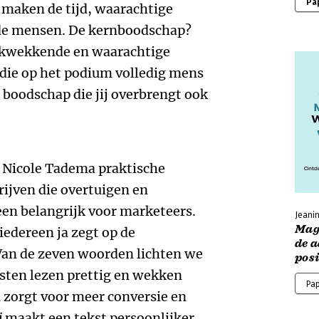
Pa
maken de tijd, waarachtige
e mensen. De kernboodschap?
ukwekkende en waarachtige
die op het podium volledig mens
e boodschap die jij overbrengt ook
 Nicole Tadema praktische
ijven die overtuigen en
leen belangrijk voor marketeers.
Jeani
Mag
 iedereen ja zegt op de
de 
? Van de zeven woorden lichten we
posi
eksten lezen prettig en wekken
Pa
zorgt voor meer conversie en
j
maakt een tekst persoonlijker.