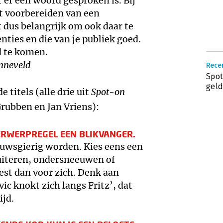
er een woord gesproken is. Bij
t voorbereiden van een
t dus belangrijk om ook daar te
ties en die van je publiek goed.
d te komen.
onneveld
Recen
Spot
geld
 titels (alle drie uit
Spot-on
Grubben en Jan Vriens):
DERWERPREGEL EEN BLIKVANGER.
uwsgierig worden. Kies eens een
uiteren, ondersneeuwen of
eest dan voor zich. Denk aan
ic knokt zich langs Fritz’, dat
ijd.