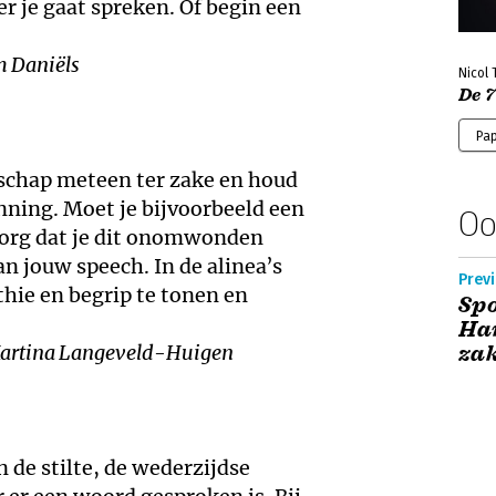
 je gaat spreken. Of begin een
m Daniëls
Nicol
De 
Pa
schap meteen ter zake en houd
anning. Moet je bijvoorbeeld een
Oo
Zorg dat je dit onomwonden
n jouw speech. In de alinea’s
Previ
thie en begrip te tonen en
Spo
Ha
, Martina Langeveld-Huigen
zak
 de stilte, de wederzijdse