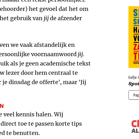
toehoorder) het gevoel dat het om
het gebruik van
jij
de afzender
en we vaak afstandelijk en
persoonlijke voornaamwoord
jij
.
ik als je geen academische tekst
ouw lezer door hem centraal te
Eefje 
r je dinsdag de offerte', maar 'Jij
Spot
Pa
EN
veel kennis halen. Wij
irect toe te passen korte tips
d te benutten.