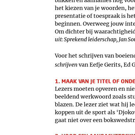
blikken en aannames nog voor 
het kiezen van je woorden, he
presentatie of toespraak is he
beginnen. Overweeg jouw inten
Om dichter bij waarachtighei
uit: Sprekend leiderschap, Jan S
Voor het schrijven van boeiende
schrijven
van Eefje Gerits, Ed 
1. MAAK VAN JE TITEL OF ON
Lezers moeten opveren en nie
beeldend werkwoord zoals st
blazen. De lezer ziet wat hij l
koppen uit de sport als ‘Djokov
gaat niet over een bokswedstr