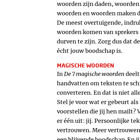
woorden zijn daden, woorden 
woorden en woorden maken d
De meest overtuigende, indr
woorden komen van sprekers 
durven te zijn. Zorg dus dat d
écht jouw boodschap is.
MAGISCHE WOORDEN
In
De 7 magische woorden
deelt
handvatten om teksten te schr
converteren. En dat is niet al
Stel je voor wat er gebeurt als
voorstellen die jij hen mailt
er één uit: jij. Persoonlijke t
vertrouwen. Meer vertrouwen 
een blijvende boodschap. En
ji