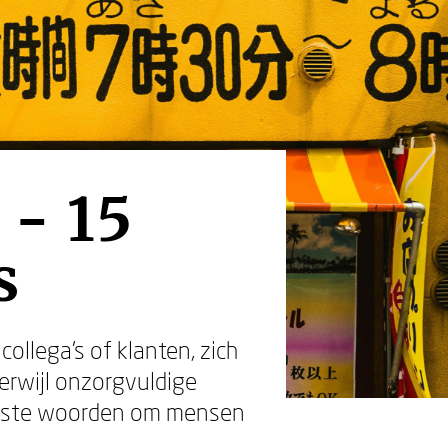
 - 15
s
llega’s of klanten, zich
rwijl onzorgvuldige
 juiste woorden om mensen