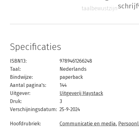
schrij
taalbewustzijn
Specificaties
ISBN13:
9789461266248
Taal:
Nederlands
Bindwijze:
paperback
Aantal pagina's:
144
Uitgever:
Uitgeverij Haystack
Druk:
3
Verschijningsdatum:
25-9-2024
Hoofdrubriek:
Communicatie en media
,
Persoonli