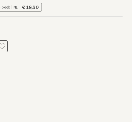
€ 18,50
E-book | NL
s