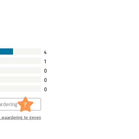
4
1
0
0
0
?
rdering
 waardering te geven