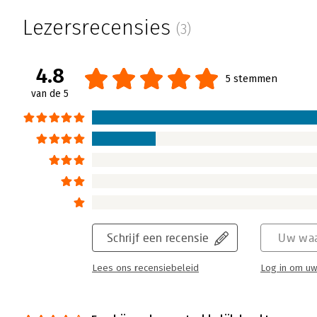
Lezersrecensies
(3)
4.8
5 stemmen
van de 5
Schrijf een recensie
Uw waa
Lees ons recensiebeleid
Log in om uw