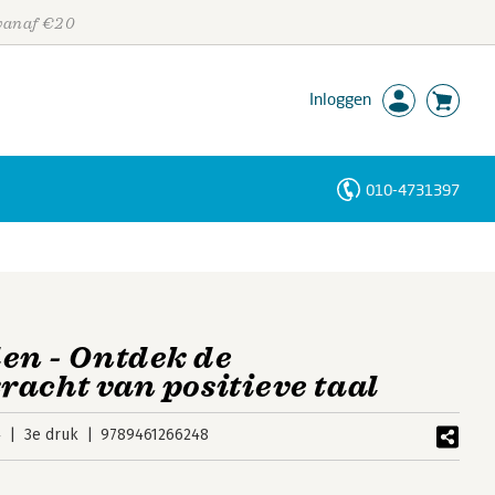
 vanaf €20
Inloggen
010-4731397
Personen
Trefwoorden
n - Ontdek de
acht van positieve taal
4
3e druk
9789461266248