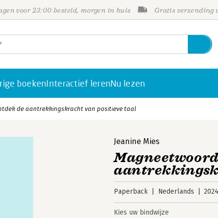
gen voor 23:00 besteld, morgen in huis
Gratis verzending
rige boeken
Interactief leren
Nu lezen
dek de aantrekkingskracht van positieve taal
Jeanine Mies
Magneetwoorde
aantrekkingskr
Paperback
Nederlands
202
Kies uw bindwijze