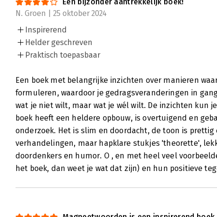
Een bijzonder aantrekkelijk boek!
N. Groen | 25 oktober 2024
Inspirerend
Helder geschreven
Praktisch toepasbaar
Een boek met belangrijke inzichten over manieren waar
formuleren, waardoor je gedragsveranderingen in gang k
wat je niet wilt, maar wat je wél wilt. De inzichten kun
boek heeft een heldere opbouw, is overtuigend en geb
onderzoek. Het is slim en doordacht, de toon is prettig
verhandelingen, maar hapklare stukjes 'theorette', lekk
doordenkers en humor. O , en met heel veel voorbeelden 
het boek, dan weet je wat dat zijn) en hun positieve t
Magneetwoorden is een inspirerend boek 