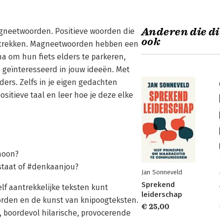
Anderen die di
gneetwoorden. Positieve woorden die
ook
ntrekken. Magneetwoorden hebben een
a om hun fiets elders te parkeren,
 geïnteresseerd in jouw ideeën. Met
rs. Zelfs in je eigen gedachten
sitieve taal en leer hoe je deze elke
choon?
staat of #denkaanjou?
Jan Sonneveld
Sprekend
f aantrekkelijke teksten kunt
leiderschap
rden en de kunst van knipoogteksten.
€ 25,00
 boordevol hilarische, provocerende