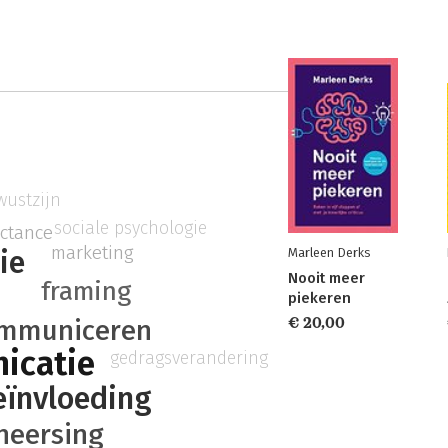
wustzijn
sociale psychologie
actance
marketing
ie
Marleen Derks
Nooit meer
framing
piekeren
mmuniceren
€ 20,00
icatie
gedragsverandering
ïnvloeding
heersing