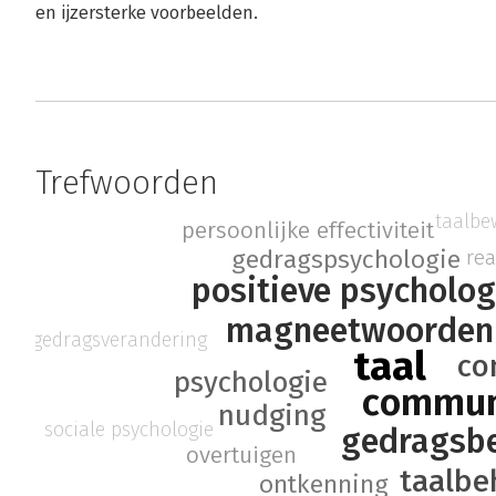
en ijzersterke voorbeelden.
Trefwoorden
taalbe
persoonlijke effectiviteit
gedragspsychologie
re
positieve psycholog
magneetwoorden
gedragsverandering
taal
co
psychologie
commun
nudging
sociale psychologie
gedragsbe
overtuigen
taalbe
ontkenning