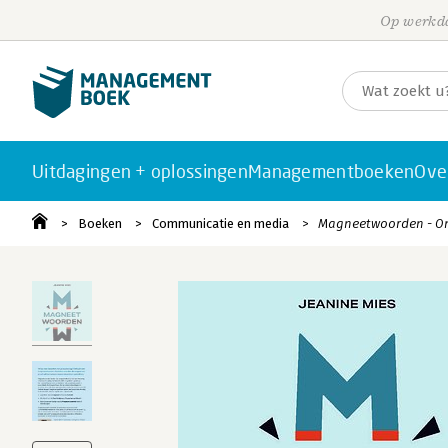
Op werkda
Uitdagingen + oplossingen
Managementboeken
Ove
Boeken
Communicatie en media
Magneetwoorden - Ont