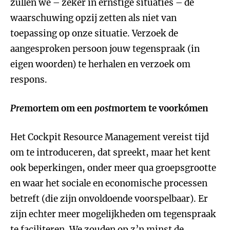
zullen we – zeker in ernstige situaties – de
waarschuwing opzij zetten als niet van
toepassing op onze situatie. Verzoek de
aangesproken persoon jouw tegenspraak (in
eigen woorden) te herhalen en verzoek om
respons.
Pre
mortem om een
post
mortem te voorkómen
Het Cockpit Resource Management
vereist tijd
om te introduceren, dat spreekt, maar het kent
ook beperkingen, onder meer qua groepsgrootte
en waar het sociale en economische processen
betreft (die zijn onvoldoende voorspelbaar). Er
zijn echter meer mogelijkheden om tegenspraak
te faciliteren. We zouden op z’n minst de