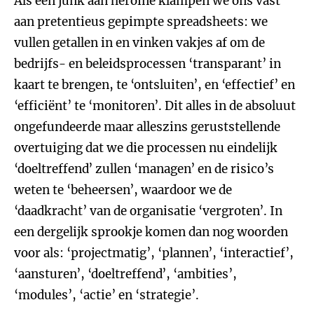
Als een junk aan heroïne klampen we ons vast
aan pretentieus gepimpte spreadsheets: we
vullen getallen in en vinken vakjes af om de
bedrijfs- en beleidsprocessen ‘transparant’ in
kaart te brengen, te ‘ontsluiten’, en ‘effectief’ en
‘efficiënt’ te ‘monitoren’. Dit alles in de absoluut
ongefundeerde maar alleszins geruststellende
overtuiging dat we die processen nu eindelijk
‘doeltreffend’ zullen ‘managen’ en de risico’s
weten te ‘beheersen’, waardoor we de
‘daadkracht’ van de organisatie ‘vergroten’. In
een dergelijk sprookje komen dan nog woorden
voor als: ‘projectmatig’, ‘plannen’, ‘interactief’,
‘aansturen’, ‘doeltreffend’, ‘ambities’,
‘modules’, ‘actie’ en ‘strategie’.