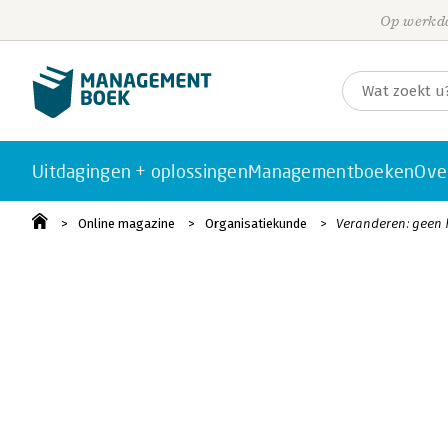
Op werkda
Uitdagingen + oplossingen
Managementboeken
Ove
Online magazine
Organisatiekunde
Veranderen: geen 