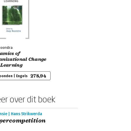
Boonstra
amics of
anizational Change
 Learning
278,94
bonden | Engels
er over dit boek
nsie | Hans Strikwerda
percompetition