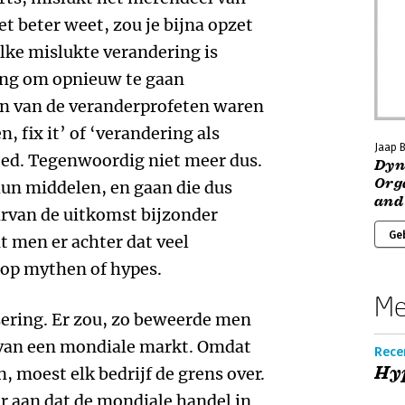
et beter weet, zou je bijna opzet
lke mislukte verandering is
ding om opnieuw te gaan
en van de veranderprofeten waren
en, fix it’ of ‘verandering als
Jaap 
ed. Tegenwoordig niet meer dus.
Dyn
Org
hun middelen, en gaan die dus
and
arvan de uitkomst bijzonder
Ge
t men er achter dat veel
 op mythen of hypes.
Me
ering. Er zou, zo beweerde men
n van een mondiale markt. Omdat
Rece
Hy
 moest elk bedrijf de grens over.
r aan dat de mondiale handel in