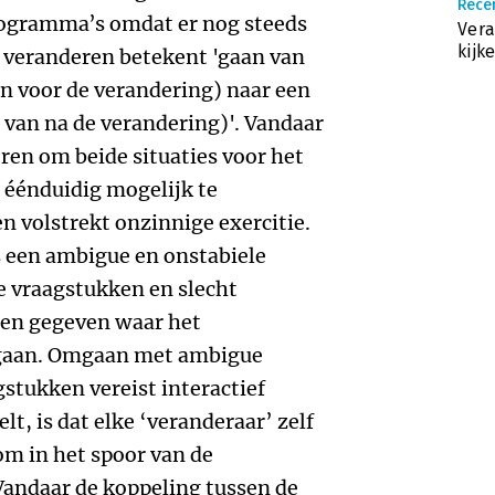
Recen
rogramma’s omdat er nog steeds
Vera
kijk
t veranderen betekent 'gaan van
van voor de verandering) naar een
e van na de verandering)'. Vandaar
eren om beide situaties voor het
 éénduidig mogelijk te
en volstrekt onzinnige exercitie.
s een ambigue en onstabiele
e vraagstukken en slecht
een gegeven waar het
 gaan. Omgaan met ambigue
gstukken vereist interactief
lt, is dat elke ‘veranderaar’ zelf
m in het spoor van de
 Vandaar de koppeling tussen de