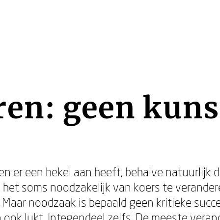
ren: geen kuns
n er een hekel aan heeft, behalve natuurlijk 
s het soms noodzakelijk van koers te verander
. Maar noodzaak is bepaald geen kritieke succ
 ook lukt. Integendeel zelfs. De meeste veran