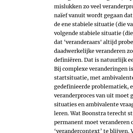
mislukken zo veel veranderp
naïef vanuit wordt gegaan da
de ene stabiele situatie (die 
volgende stabiele situatie (di
dat 'veranderaars' altijd prob
daadwerkelijke veranderen zo
definiëren. Dat is natuurlijk e
Bij complexe veranderingen i
startsituatie, met ambivalent
gedefinieerde problematiek, 
veranderproces van uit moet
situaties en ambivalente vraa
leren. Wat Boonstra terecht ste
permanent moet veranderen o
‘verandercontext’ te blijven.