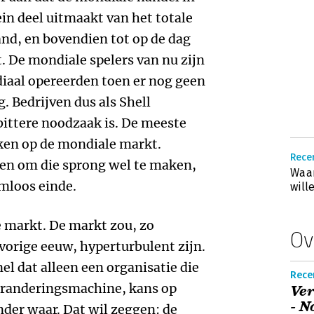
ein deel uitmaakt van het totale
and, en bovendien tot op de dag
. De mondiale spelers van nu zijn
diaal opereerden toen er nog geen
. Bedrijven dus als Shell
ittere noodzaak is. De meeste
eken op de mondiale markt.
Recen
hten om die sprong wel te maken,
Waa
emloos einde.
will
 markt. De markt zou, zo
Ov
orige eeuw, hyperturbulent zijn.
l dat alleen een organisatie die
Rece
veranderingsmachine, kans op
Ver
- N
nder waar. Dat wil zeggen: de