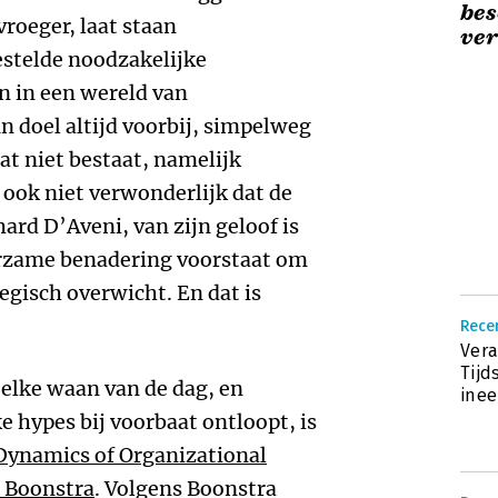
bes
vroeger, laat staan
ve
estelde noodzakelijke
n in een wereld van
 doel altijd voorbij, simpelweg
dat niet bestaat, namelijk
n ook niet verwonderlijk dat de
ard D’Aveni, van zijn geloof is
urzame benadering voorstaat om
egisch overwicht. En dat is
Recen
Vera
Tijd
 elke waan van de dag, en
ine
e hypes bij voorbaat ontloopt, is
Dynamics of Organizational
 Boonstra
. Volgens Boonstra