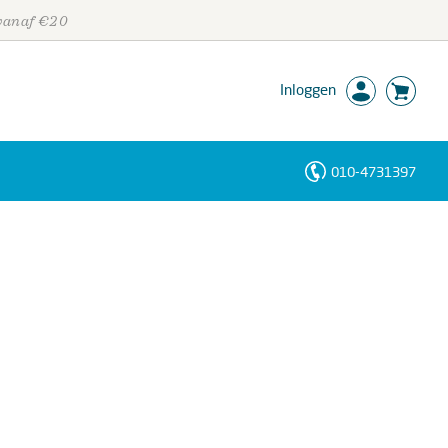
 vanaf €20
Inloggen
010-4731397
Personen
Trefwoorden