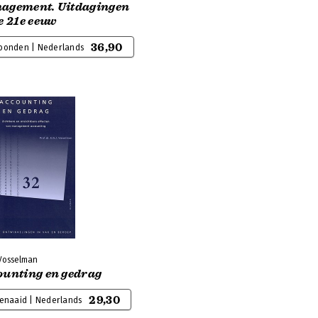
agement. Uitdagingen
e 21e eeuw
36,90
bonden | Nederlands
 Vosselman
ounting en gedrag
29,30
genaaid | Nederlands