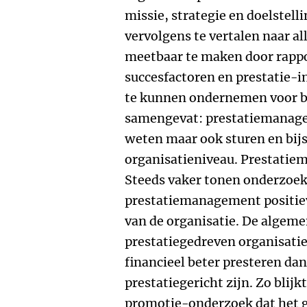
missie, strategie en doelstell
vervolgens te vertalen naar al
meetbaar te maken door rappo
succesfactoren en prestatie-in
te kunnen ondernemen voor bij
samengevat: prestatiemanagem
weten maar ook sturen en bijs
organisatieniveau. Prestatieme
Steeds vaker tonen onderzoek
prestatiemanagement positieve
van de organisatie. De algemen
prestatiegedreven organisaties
financieel beter presteren da
prestatiegericht zijn. Zo blij
promotie-onderzoek dat het g