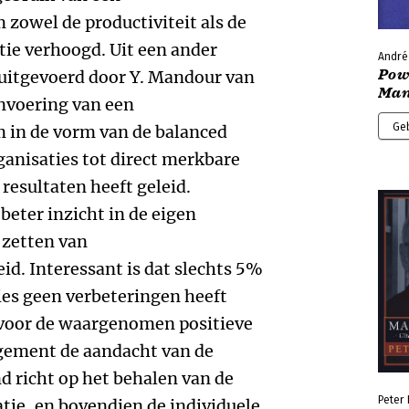
owel de productiviteit als de
tie verhoogd. Uit een ander
André
Pow
uitgevoerd door Y. Mandour van
Man
invoering van een
Ge
in de vorm van de balanced
rganisaties tot direct merkbare
 resultaten heeft geleid.
beter inzicht in de eigen
g zetten van
id. Interessant is dat slechts 5%
ies geen verbeteringen heeft
voor de waargenomen positieve
agement de aandacht van de
d richt op het behalen van de
Peter
atie, en bovendien de individuele