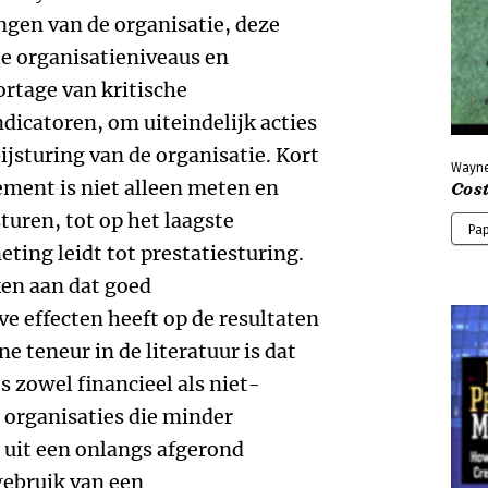
ingen van de organisatie, deze
le organisatieniveaus en
rtage van kritische
dicatoren, om uiteindelijk acties
sturing van de organisatie. Kort
Wayne
ent is niet alleen meten en
Cos
turen, tot op het laagste
Pap
ting leidt tot prestatiesturing.
en aan dat goed
 effecten heeft op de resultaten
e teneur in de literatuur is dat
 zowel financieel als niet-
n organisaties die minder
kt uit een onlangs afgerond
ebruik van een