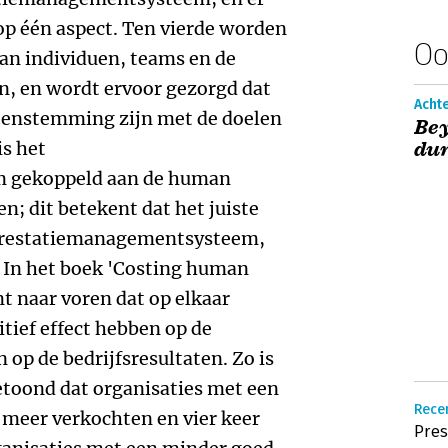
 op één aspect. Ten vierde worden
Oo
van individuen, teams en de
n, en wordt ervoor gezorgd dat
Acht
reenstemming zijn met de doelen
Bey
is het
dur
 gekoppeld aan de human
 dit betekent dat het juiste
 prestatiemanagementsysteem,
 In het boek 'Costing human
t naar voren dat op elkaar
tief effect hebben op de
op de bedrijfsresultaten. Zo is
etoond dat organisaties met een
Rece
meer verkochten en vier keer
Pres