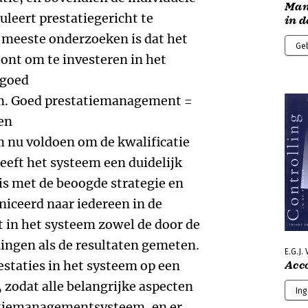
Man
eert prestatiegericht te
in d
 meeste onderzoeken is dat het
Ge
oont om te investeren in het
 goed
. Goed prestatiemanagement =
en
nu voldoen om de kwalificatie
heeft het systeem een duidelijk
is met de beoogde strategie en
niceerd naar iedereen in de
 in het systeem zowel de door de
ingen als de resultaten gemeten.
E.G.J.
estaties in het systeem op een
Acc
zodat alle belangrijke aspecten
In
atiemanagementsysteem, en er