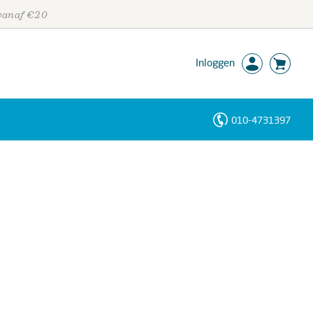
 vanaf €20
Inloggen
010-4731397
Personen
Trefwoorden