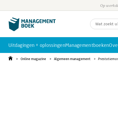
Op werkda
Uitdagingen + oplossingen
Managementboeken
Ove
Online magazine
Algemeen management
Prestatieman