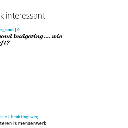
k interessant
ergrond | 0
ond budgeting .... wie
ft?
nsie | Henk Hogeweg
teren is mensenwerk