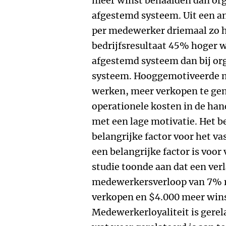
meer winst behaalden dan org
afgestemd systeem. Uit een an
per medewerker driemaal zo 
bedrijfsresultaat 45% hoger w
afgestemd systeem dan bij org
systeem. Hooggemotiveerde m
werken, meer verkopen te gene
operationele kosten in de ha
met een lage motivatie. Het 
belangrijke factor voor het v
een belangrijke factor is voo
studie toonde aan dat een verl
medewerkersverloop van 7% r
verkopen en $4.000 meer win
Medewerkerloyaliteit is gerel