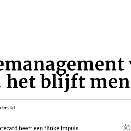
iemanagement 
.. het blijft m
 leestijd
Boe
orecard heeft een flinke impuls