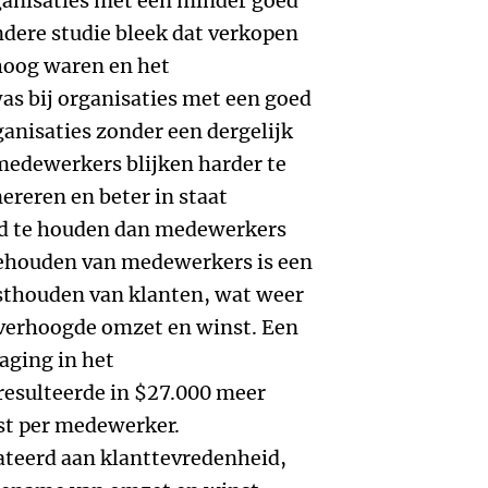
anisaties met een minder goed
dere studie bleek dat verkopen
hoog waren en het
as bij organisaties met een goed
anisaties zonder een dergelijk
edewerkers blijken harder te
reren en beter in staat
nd te houden dan medewerkers
behouden van medewerkers is een
asthouden van klanten, wat weer
r verhoogde omzet en winst. Een
aging in het
esulteerde in $27.000 meer
st per medewerker.
ateerd aan klanttevredenheid,