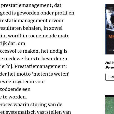
n prestatiemanagement, dat
oed is geworden onder profit en
 prestatiemanagement ervoor
resultaten behalen, in zowel
e zin, wordt in toenemende mate
tijk dat, om
cesvol te maken, het nodig is
lle medewerkers te bevorderen.
André
ierbij. Prestatiemanagement:
Pre
der het motto 'meten is weten'
Ge
ies een systeem voor
 zodoende een
e te worden.
roces waarin sturing van de
het systematisch vaststellen van