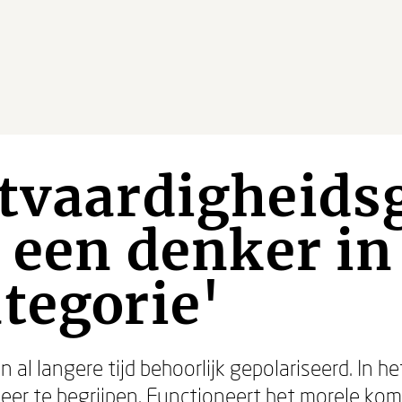
tvaardigheids
s een denker in
tegorie'
al langere tijd behoorlijk gepolariseerd. In he
eer te begrijpen. Functioneert het morele ko