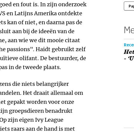
ed en fout is. In zijn onderzoek
Pa
VS en Latijns Amerika ontdekte
ts kan of niet, en daarna pas de
Me
uit aan bij de ideeën van de
e, aan wie we dit mooie citaat
Recen
the passions". Haidt gebruikt zelf
Het
ïtieve olifant. De bestuurder, de
- ‘
pas in de tweede plaats.
ens die niets belangrijker
andelen. Het draait allemaal om
niet gepakt worden voor onze
zijn groepsdieren benadrukt
Op zijn eigen Ivy League
 iets raars aan de hand is met