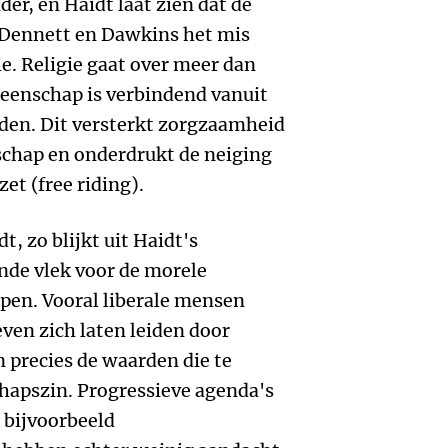
der, en Haidt laat zien dat de
s Dennett en Dawkins het mis
ie. Religie gaat over meer dan
meenschap is verbindend vanuit
rden. Dit versterkt zorgzaamheid
chap en onderdrukt de neiging
et (free riding).
t, zo blijkt uit Haidt's
nde vlek voor de morele
en. Vooral liberale mensen
ven zich laten leiden door
jn precies de waarden die te
pszin. Progressieve agenda's
 bijvoorbeeld