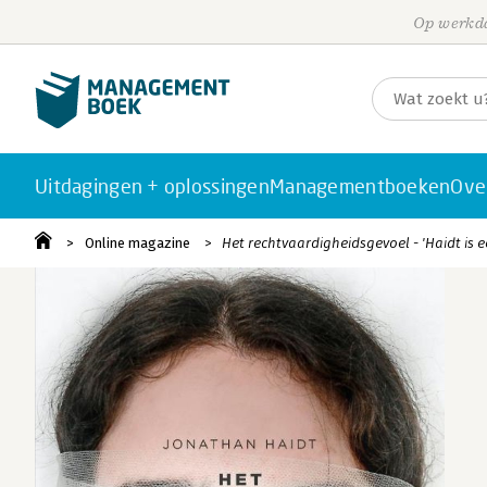
Op werkda
Uitdagingen + oplossingen
Managementboeken
Ove
Online magazine
Het rechtvaardigheidsgevoel - 'Haidt is 