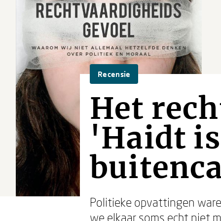
Recensie
Het rech
'Haidt i
buitenca
Politieke opvattingen waren 
we elkaar soms echt niet m