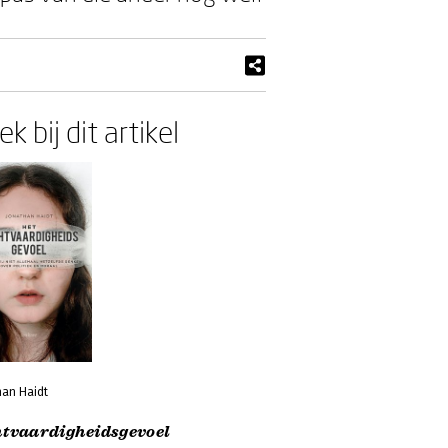
k bij dit artikel
han Haidt
htvaardigheidsgevoel