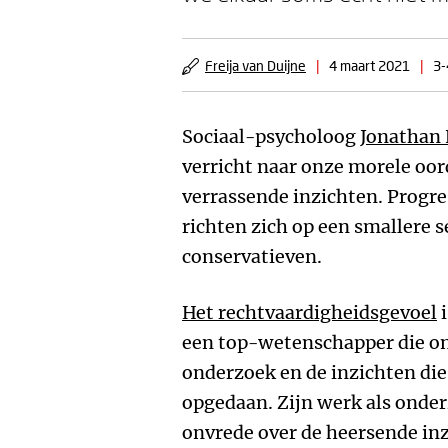
Freija van Duijne
|
4 maart 2021
|
3-
Sociaal-psycholoog
Jonathan 
verricht naar onze morele oo
verrassende inzichten. Progre
richten zich op een smallere 
conservatieven.
Het rechtvaardigheidsgevoel
i
een top-wetenschapper die on
onderzoek en de inzichten die 
opgedaan. Zijn werk als onde
onvrede over de heersende inz