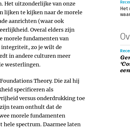
Recen
. Het uitzonderlijke van onze
Het 
een lijken te kijken naar de morele
waar
ade aanrichten (waar ook
erlijkheid. Overal elders zijn
Ov
de morele fundamenten van
 integriteit, zo je wilt de
Recen
rdt in andere culturen meer
Gen
‘Co
le westerlingen.
een
Foundations Theory. Die zal hij
kheid specificeren als
 vrijheid versus onderdrukking toe
zijn team onthult dat de
 twee morele fundamenten
t hele spectrum. Daarmee laten