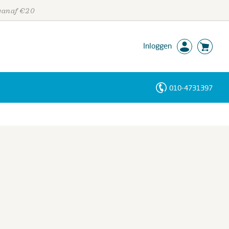
 vanaf €20
Inloggen
010-4731397
Personen
Trefwoorden