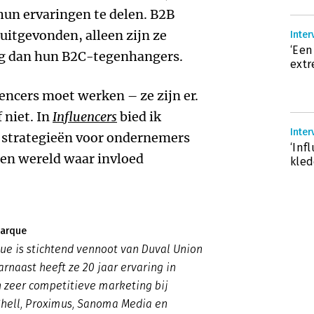
hun ervaringen te delen. B2B
 uitgevonden, alleen zijn ze
Inter
‘Een
ig dan hun B2C-tegenhangers.
extr
uencers moet werken – ze zijn er.
 niet. In
Influencers
bied ik
Inter
 strategieën voor ondernemers
‘Inf
 een wereld waar invloed
kled
marque
ue is stichtend vennoot van Duval Union
arnaast heeft ze 20 jaar ervaring in
 zeer competitieve marketing bij
Shell, Proximus, Sanoma Media en