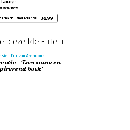
e Lamarque
luencers
34,99
perback | Nederlands
er dezelfde auteur
sie | Eric van Arendonk
notic - 'Leerzaam en
pirerend boek'