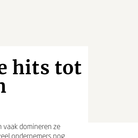
 hits tot
n
 en vaak domineren ze
 veel ondernemers nog