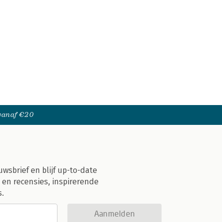
 vanaf €20
uwsbrief en blijf up-to-date
 en recensies, inspirerende
s.
Aanmelden