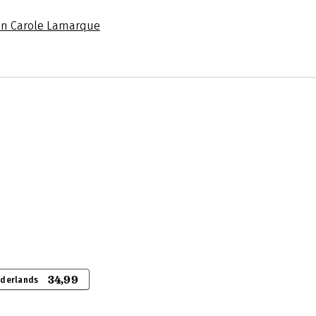
an Carole Lamarque
34,99
ederlands