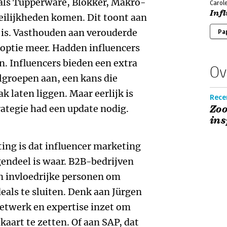
als Tupperware, Blokker, Makro-
Carol
Inf
ilijkheden komen. Dit toont aan
 is. Vasthouden aan verouderde
Pa
 optie meer. Hadden influencers
. Influencers bieden een extra
Ov
lgroepen aan, een kans die
k laten liggen. Maar eerlijk is
Recen
rategie had een update nodig.
Zoo
ins
ng is dat influencer marketing
gendeel is waar. B2B-bedrijven
n invloedrijke personen om
als te sluiten. Denk aan Jürgen
netwerk en expertise inzet om
kaart te zetten. Of aan SAP, dat