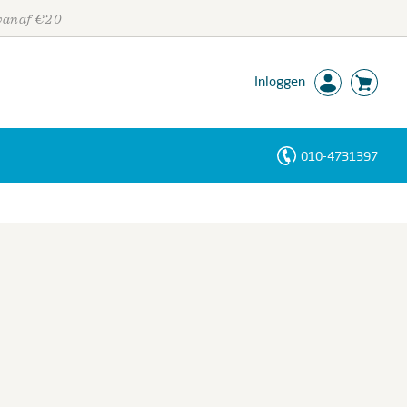
 vanaf €20
Inloggen
010-4731397
Personen
Trefwoorden