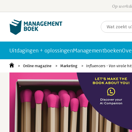
Op werkda
Uitdagingen + oplossingen
Managementboeken
Ove
Online magazine
Marketing
Influencers - Van virale hi