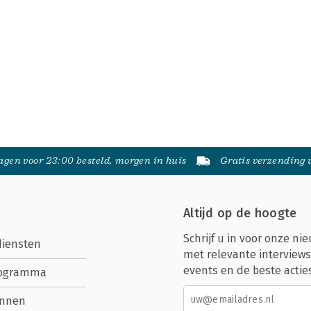
gen voor 23:00 besteld, morgen in huis
Gratis verzending
Altijd op de hoogte
Schrijf u in voor onze nie
diensten
met relevante interviews
events en de beste actie
rogramma
nnen