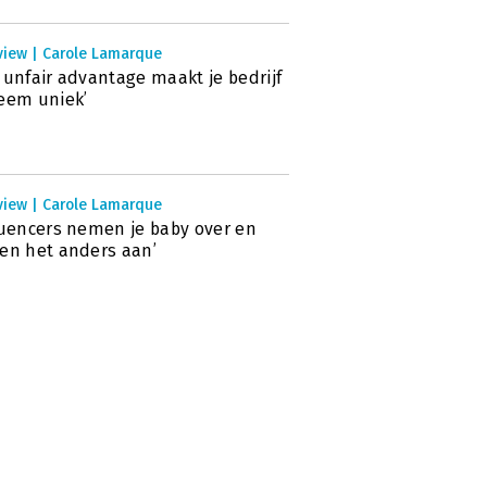
view | Carole Lamarque
 unfair advantage maakt je bedrijf
eem uniek’
view | Carole Lamarque
luencers nemen je baby over en
en het anders aan’