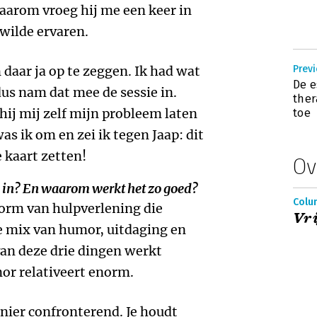
 Daarom vroeg hij me een keer in
 wilde ervaren.
 daar ja op te zeggen. Ik had wat
Previ
De e
us nam dat mee de sessie in.
thera
hij mij zelf mijn probleem laten
toe
s ik om en zei ik tegen Jaap: dit
 kaart zetten!
Ov
 in? En waarom werkt het zo goed?
Colum
vorm van hulpverlening die
Vri
e mix van humor, uitdaging en
an deze drie dingen werkt
r relativeert enorm.
anier confronterend. Je houdt