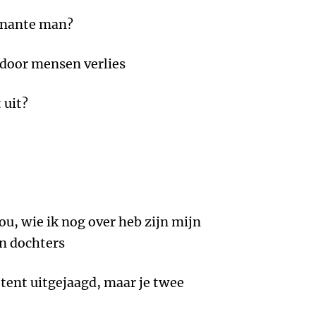
minante man?
rdoor mensen verlies
 uit?
u, wie ik nog over heb zijn mijn
n dochters
e tent uitgejaagd, maar je twee