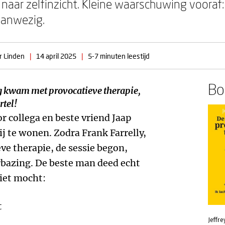
 naar zelfinzicht. Kleine waarschuwing vooraf
aanwezig.
r Linden
|
14 april 2025
|
5-7 minuten leestijd
Boe
ing kwam met provocatieve therapie,
rtel!
r collega en beste vriend Jaap
 te wonen. Zodra Frank Farrelly,
ve therapie, de sessie begon,
bazing. De beste man deed echt
niet mocht:
t
Jeffre