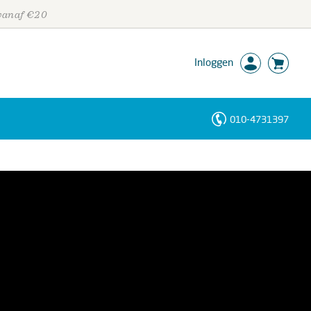
 vanaf €20
Inloggen
010-4731397
Personen
Trefwoorden