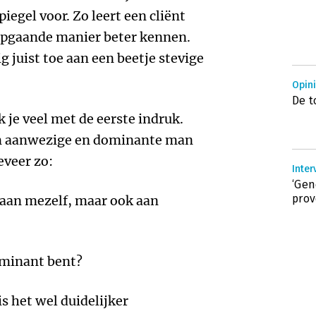
iegel voor. Zo leert een cliënt
iepgaande manier beter kennen.
 juist toe aan een beetje stevige
Opin
De t
 je veel met de eerste indruk.
m aanwezige en dominante man
eveer zo:
Inter
‘Gen
prov
 aan mezelf, maar ook aan
dominant bent?
s het wel duidelijker