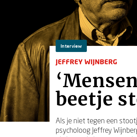
Interview
JEFFREY WIJNBERG
‘Mensen 
beetje s
Als je niet tegen een stoo
psycholoog Jeffrey Wijnberg