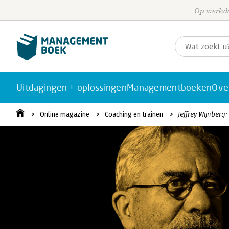
Op werkda
Uitdagingen + oplossingen
Managementboeken
Ove
Online magazine
Coaching en trainen
Jeffrey Wijnberg: