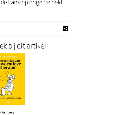
: de kans op ongebreideld
k bij dit artikel
y Wijnberg