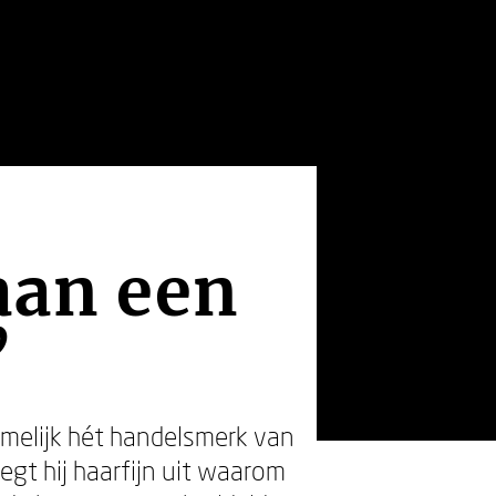
aan een
’
amelijk hét handelsmerk van
egt hij haarfijn uit waarom