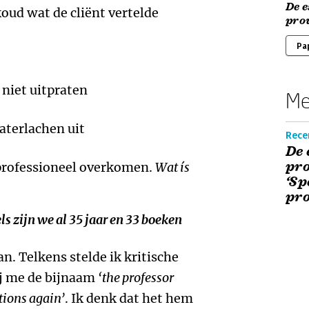
De e
koud wat de cliënt vertelde
pro
Pa
r niet uitpraten
Me
haterlachen uit
Rece
De 
pro
professioneel overkomen.
Wat ís
‘Sp
pro
s zijn we al 35 jaar en 33 boeken
n. Telkens stelde ik kritische
hij me de bijnaam
‘the professor
tions again’
. Ik denk dat het hem