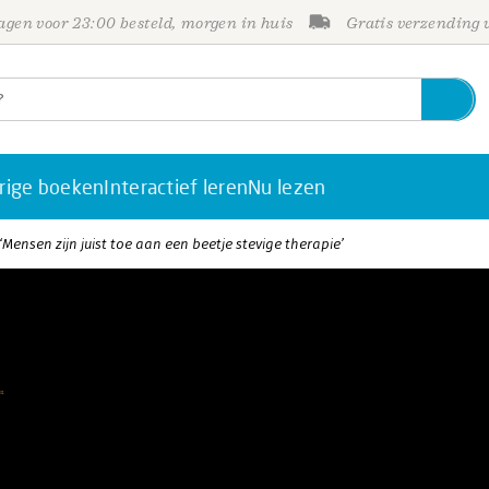
gen voor 23:00 besteld, morgen in huis
Gratis verzending
rige boeken
Interactief leren
Nu lezen
 ‘Mensen zijn juist toe aan een beetje stevige therapie’