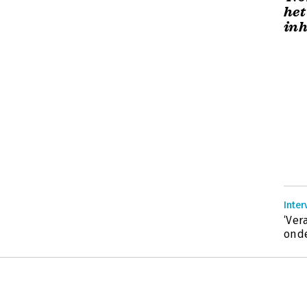
het
inh
Inter
‘Ver
onde