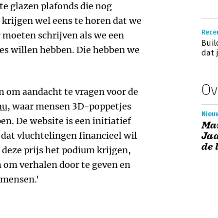
ste glazen plafonds die nog
krijgen wel eens te horen dat we
Recen
r moeten schrijven als we een
Buil
es willen hebben. Die hebben we
dat 
Ov
n om aandacht te vragen voor de
nu
, waar mensen 3D-poppetjes
Nieuw
n. De website is een initiatief
Ma
dat vluchtelingen financieel wil
Jaa
de 
 deze prijs het podium krijgen,
n om verhalen door te geven en
 mensen.'