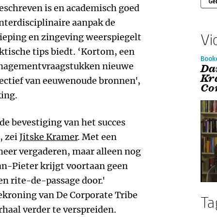
Ge
eschreven is en academisch goed
nterdisciplinaire aanpak de
Vi
dieping en zingeving weerspiegelt
aktische tips biedt. ‘Kortom, een
Book
nagementvraagstukken nieuwe
Da
Kr
pectief van eeuwenoude bronnen',
Co
king.
de bevestiging van het succes
, zei
Jitske Kramer
. Met een
meer vergaderen, maar alleen nog
n-Pieter krijgt voortaan geen
n rite-de-passage door.'
ekroning van De Corporate Tribe
Ta
rhaal verder te verspreiden.