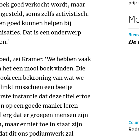
prijz
t boek goed verkocht wordt, maar
ingesteld, soms zelfs activistisch.
Me
gen goed kunnen helpen bij
isaties. Dat is een onderwerp
Nieuw
en.'
De 
goed, zei Kramer. ‘We hebben vaak
 het een mooi boek vinden. Die
 ook een bekroning van wat we
inkt misschien een beetje
rste instantie dat deze titel ertoe
n op een goede manier leren
 erg dat er groepen mensen zijn
Colum
maar er niet toe in staat zijn.
Reda
 dat dit ons podiumwerk zal