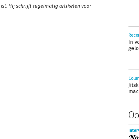
ist. Hij schrijft regelmatig artikelen voor
Recen
In v
gelo
Colum
Jits
mac
Oo
Inter
‘No