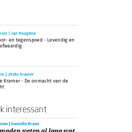
sie | Jan Hoogstra
oor- en tegenspoed - Levendig en
ofwaardig
n | Jitske Kramer
ke Kramer - De onmacht van de
ht
k interessant
view | Danielle Braun
maden weten al lang wat