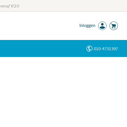
 vanaf €20
Inloggen
010-4731397
Personen
Trefwoorden