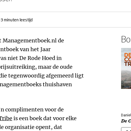
-3 minuten leestijd
Boe
dat Managementboek.nl de
ntboek van het Jaar
was niet De Rode Hoed in
rijsuitreiking, maar de oude
die tegenwoordig afgemeerd ligt
Managementboeks thuishaven
ijn complimenten voor de
Daniel
Tribe
is een boek dat voor elke
De 
e organisatie opent, dat