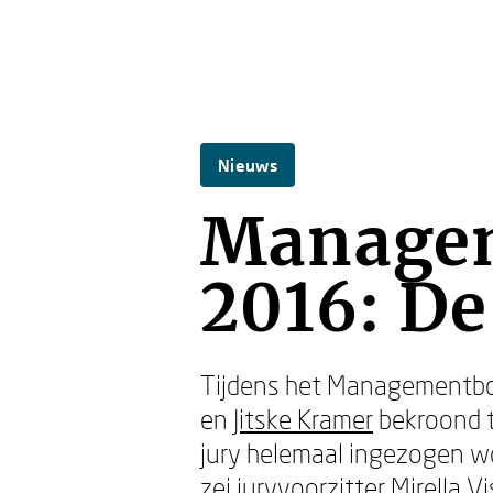
Nieuws
Managem
2016: De
Tijdens het Managementbo
en
Jitske Kramer
bekroond t
jury helemaal ingezogen wor
zei juryvoorzitter Mirella Vi