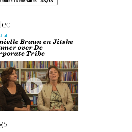
45,95
bonden | Nederlands
deo
chat
nielle Braun en Jitske
amer over De
rporate Tribe
gs