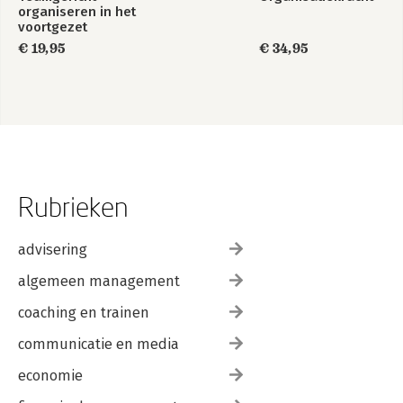
organiseren in het
voortgezet
onderwijs
€ 19,95
€ 34,95
Rubrieken
advisering
algemeen management
coaching en trainen
communicatie en media
economie