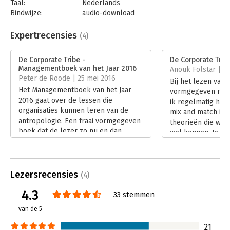
Taal:
Nederlands
De antropologische verhalen in dit boek geven inzicht en
Bindwijze:
audio-download
praktische tools en modellen voor organiseren, veranderen en
Beveiliging:
none
leiden van organisaties. We kijken de kunst af bij verre
Bestandsformaat:
mp3
Expertrecensies
(4)
vreemde volken. Omdat we al lang weten hoe we moeten
Uitgever:
Bookora
organiseren. We zijn het soms alleen even vergeten.​
Druk:
1
De Corporate Tribe -
De Corporate Trib
Verschijningsdatum:
21-2-2020
Managementboek van het Jaar 2016
Anouk Folstar | 1
Peter de Roode | 25 mei 2016
Bij het lezen van 
Hoofdrubriek:
Organisatiekunde
Het Managementboek van het Jaar
vormgegeven ma
2016 gaat over de lessen die
ik regelmatig het
organisaties kunnen leren van de
mix and match is 
antropologie. Een fraai vormgegeven
theorieën die we a
boek dat de lezer zo nu en dan
wel kennen. Je le
meeneemt naar een andere plek op
informatie, gebas
aarde om vervolgens terug te keren
onderzoeken, in ee
naar de wereld van organisaties. Deze
geldt niet voor ‘D
opzet van de auteurs pakt zeer goed
Lezersrecensies
van Danielle Brau
(4)
uit: een prima balans ontstaat zo
Lees verder
4.3
tussen de lessen uit de antropologie
33 stemmen
en de te leren lessen voor
van de 5
organisaties.
Lees verder
21