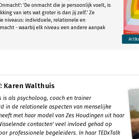
Onmacht': 'De onmacht die je persoonlijk voelt, is
king van iets wat groter is dan jij zelf.' Ze
ie niveaus: individuele, relationele en
macht - waarbij elk niveau een andere aanpak
Artik
: Karen Walthuis
 is als psycholoog, coach en trainer
rd in de relationele aspecten van menselijke
e heeft met haar model van Zes Houdingen uit haar
Wisselende contacten' veel invloed gehad op
oor professionele begeleiders. In haar TEDxTalk