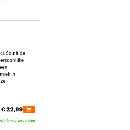
ca Solnit de
ersoonlijke
 een
miek in
eze
€ 22,99
is | Gratis verzonden