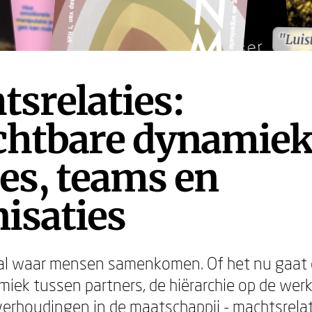
"Luis
"Luis
srelaties:
chtbare dynamiek
ies, teams en
isaties
ral waar mensen samenkomen. Of het nu gaat
miek tussen partners, de hiërarchie op de werk
erhoudingen in de maatschappij - machtsrela