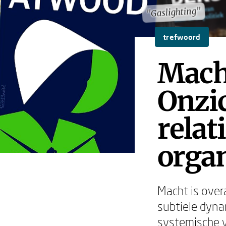
"Gaslighting"
"Gaslighting"
trefwoord
Macht
Onzi
relat
organ
Macht is ove
subtiele dyna
systemische v