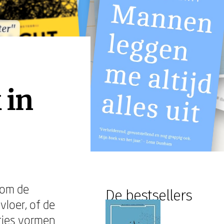
ter"
ter"
 in
 om de
De bestsellers
vloer, of de
ties vormen