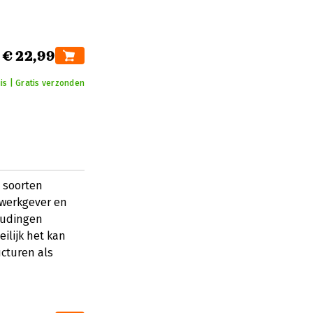
€ 22,99
is | Gratis verzonden
e soorten
 werkgever en
oudingen
ilijk het kan
cturen als