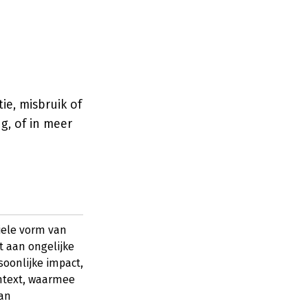
e, misbruik of
g, of in meer
iele vorm van
t aan ongelijke
soonlijke impact,
ontext, waarmee
van