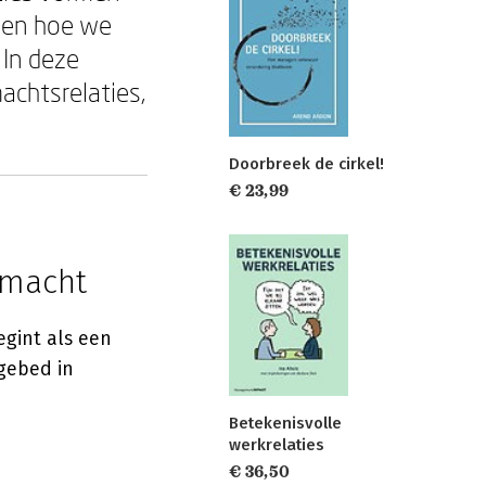
den hoe we
 In deze
chtsrelaties,
Doorbreek de cirkel!
€ 23,99
nmacht
egint als een
ngebed in
Betekenisvolle
werkrelaties
€ 36,50