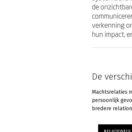
de onzichtbar
communiceren,
verkenning on
hun impact, 
De versch
Machtsrelaties m
persoonlijk gevo
bredere relatio