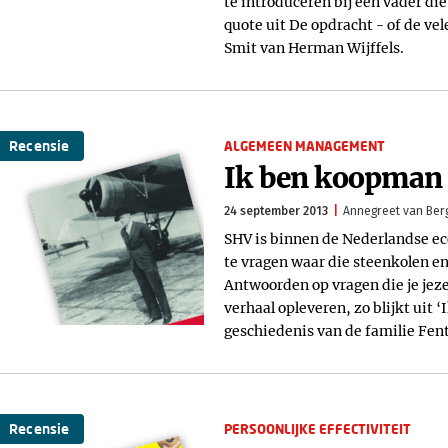
te introduceren bij een vader di
quote uit De opdracht - of de ve
Smit van Herman Wijffels.
Recensie
ALGEMEEN MANAGEMENT
Ik ben koopman
24 september 2013
Annegreet van Ber
SHV is binnen de Nederlandse ec
te vragen waar die steenkolen e
Antwoorden op vragen die je jeze
verhaal opleveren, zo blijkt uit
geschiedenis van de familie Fent
Recensie
PERSOONLIJKE EFFECTIVITEIT