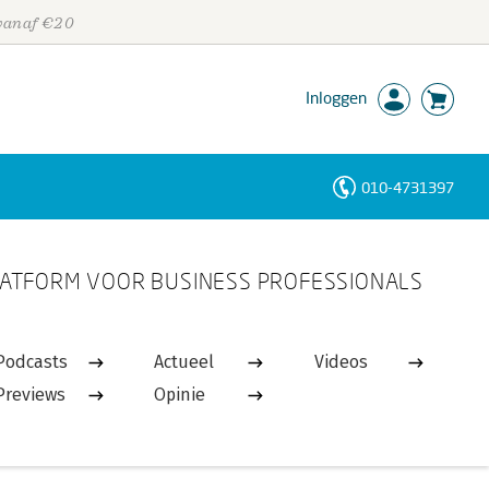
 vanaf €20
Inloggen
010-4731397
Personen
ATFORM VOOR BUSINESS PROFESSIONALS
Trefwoorden
Podcasts
Actueel
Videos
Previews
Opinie