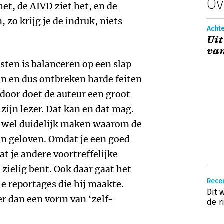
Ov
 het, de AIVD ziet het, en de
zo krijg je de indruk, niets
Acht
Uit
van
sten is balanceren op een slap
n en dus ontbreken harde feiten
door doet de auteur een groot
zijn lezer. Dat kan en dat mag.
r wel duidelijk maken waarom de
en geloven. Omdat je een goed
t je andere voortreffelijke
zielig bent. Ook daar gaat het
Recen
ele reportages die hij maakte.
Dit 
er dan een vorm van ‘zelf-
de r