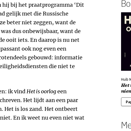
Boe
 hij bij het praatprogramma ‘Dit
ad gelijk met die Russische
ze beter niet zeggen, want de
 was dus onbewijsbaar, want de
 ooit iets. En daarop is nu net
n passant ook nog even een
rotendeels gebouwd: informatie
ligheidsdiensten die niet te
Huib 
Het 
en: ik vind
Het is oorlog
een
niem
schreven. Het lijdt aan een paar
Pa
. Het is los zand. Het ontbeert
 niet. En ik weet nu even niet wat
Me