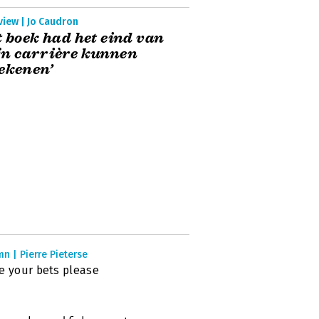
view | Jo Caudron
t boek had het eind van
jn carrière kunnen
ekenen’
n | Pierre Pieterse
e your bets please