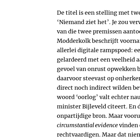
De titel is een stelling met tw
‘Niemand ziet het’. Je zou ver
van die twee premissen aantoo
Modderkolk beschrijft voorna
allerlei digitale rampspoed: ee
gelardeerd met een veelheid a
gevoel van onrust opwekken bij
daarvoor steevast op onherke
direct noch indirect wilden b
woord ‘oorlog’ valt echter nauw
minister Bijleveld citeert. En 
onpartijdige bron. Maar vooruit
circumstantial evidence
vinden 
rechtvaardigen. Maar dat niem