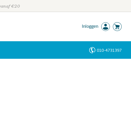
 vanaf €20
Inloggen
010-4731397
Personen
Trefwoorden