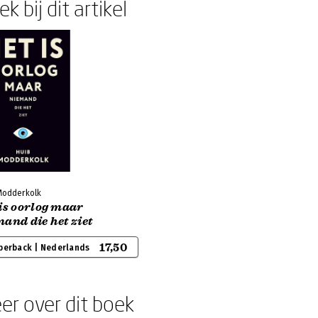
k bij dit artikel
Modderkolk
is oorlog maar
and die het ziet
17,50
perback | Nederlands
er over dit boek