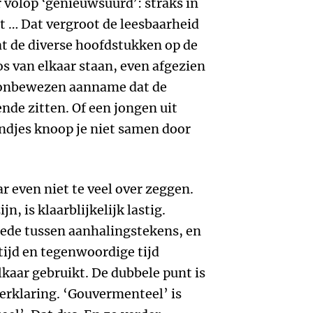
r volop ‘genieuwsuurd’: straks in
t … Dat vergroot de leesbaarheid
at de diverse hoofdstukken op de
s van elkaar staan, even afgezien
f onbewezen aanname dat de
ende zitten. Of een jongen uit
indjes knoop je niet samen door
ar even niet te veel over zeggen.
, is klaarblijkelijk lastig.
rede tussen aanhalingstekens, en
tijd en tegenwoordige tijd
lkaar gebruikt. De dubbele punt is
 verklaring. ‘Gouvermenteel’ is