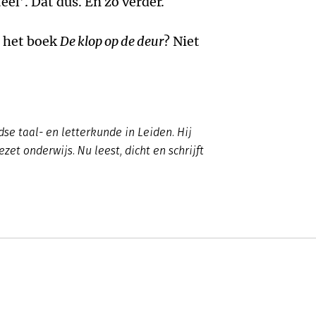
el’. Dat dus. En zo verder.
n het boek
De klop op de deur
? Niet
se taal- en letterkunde in Leiden. Hij
ezet onderwijs. Nu leest, dicht en schrijft