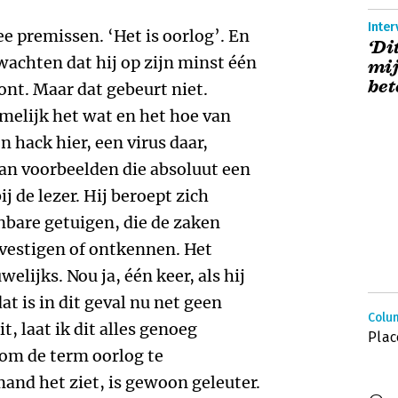
Inter
ee premissen. ‘Het is oorlog’. En
‘Di
wachten dat hij op zijn minst één
mi
bet
nt. Maar dat gebeurt niet.
melijk het wat en het hoe van
n hack hier, een virus daar,
an voorbeelden die absoluut een
 de lezer. Hij beroept zich
nbare getuigen, die de zaken
evestigen of ontkennen. Het
elijks. Nou ja, één keer, als hij
dat is in dit geval nu net geen
Colum
, laat ik dit alles genoeg
Plac
om de term oorlog te
and het ziet, is gewoon geleuter.