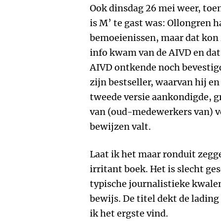
Ook dinsdag 26 mei weer, toen
is M’ te gast was: Ollongren h
bemoeienissen, maar dat kon 
info kwam van de AIVD en dat
AIVD ontkende noch bevestigde
zijn bestseller, waarvan hij e
tweede versie aankondigde, g
van (oud-medewerkers van) vei
bewijzen valt.
Laat ik het maar ronduit zegg
irritant boek. Het is slecht ge
typische journalistieke kwalen
bewijs. De titel dekt de lading
ik het ergste vind.