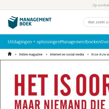
Op werkda
Uitdagingen + oplossingen
Managementboeken
Ove
Online magazine
Internet en social media
Ik zie ik zie w