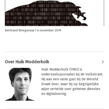
Bertrand Weegenaar
6 november 2019
Over Huib Modderkolk
Huib Modderkolk (1982) is 
onderzoeksjournalist bij de Volkskrant. 
Hij was een vaste gast bij De Wereld 
Draait Door, waar hij op begrijpelijke 
wijze vertelde over geheime diensten 
en digitalisering. 

Hij won de prestigieuze journalistieke 
prijzen De Tegel (2016) en De Loep 