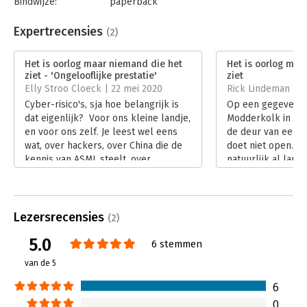
Bindwijze:
paperback
Aantal pagina's:
288
'Wie vroeger de wereld wilde begrijpen, las de Bijbel. Wie de
Uitgever:
Uitgeverij Podium
Expertrecensies
(2)
wereld van nu wil begrijpen, leest dit boek.' - Arjen Lubach
Druk:
1
Verschijningsdatum:
21-7-2022
'Dit is nog beter dan John le Carré, want het is waar.' - Matthijs
Het is oorlog maar niemand die het
Het is oorlog maa
van Nieuwkerk
ziet - 'Ongelooflijke prestatie'
ziet
Hoofdrubriek:
Internet en social media
Elly Stroo Cloeck | 22 mei 2020
Rick Lindeman | 2
'Huib Modderkolk is de perfecte gids in deze nieuwe wereld.' -
Cyber-risico's, sja hoe belangrijk is
Op een gegeven m
De Correspondent
dat eigenlijk? Voor ons kleine landje,
Modderkolk in An
en voor ons zelf. Je leest wel eens
de deur van een g
'Modderkolks oorlogsboek leest als een thriller.' - Maxim
wat, over hackers, over China die de
doet niet open. M
Februari
kennis van ASML steelt, over
natuurlijk al lang d
afluisterpraktijken. Maar dat raakt
op het vliegveld
ons niet. Toch? Na het lezen van dit
hotel zich. De vr
boek denk je daar wel anders over.
waren langs gekom
En dat is nodig, want er zijn maar
Lees verder
Lezersrecensies
(2)
weinig mensen die de dreiging ervan
5.0
echt begrijpen.
6 stemmen
Lees verder
van de 5
6
0