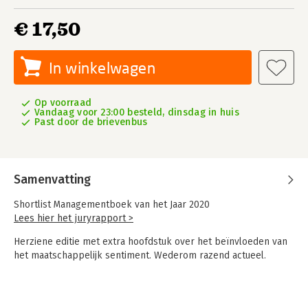
€ 17,50
In winkelwagen
Op voorraad
Vandaag voor 23:00 besteld, dinsdag in huis
Past door de brievenbus
Samenvatting
Shortlist Managementboek van het Jaar 2020
Lees hier het juryrapport >
Herziene editie met extra hoofdstuk over het beïnvloeden van
het maatschappelijk sentiment. Wederom razend actueel.
Inmiddels moesten we Het is oorlog maar niemand die het ziet
al elf keer herdrukken en zijn 75.000 boeken verkocht. Het
boek zal dit jaar in het Duits en het Engels verschijnen. Media