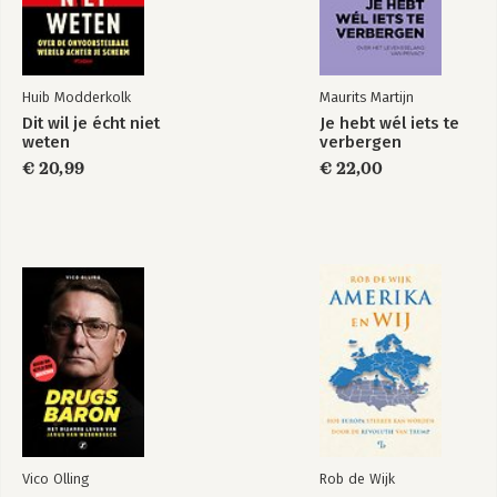
12 Vechten zonder regels
Epiloog
Huib Modderkolk
Maurits Martijn
13 Het perfecte wapen
Dit wil je écht niet
Je hebt wél iets te
weten
verbergen
Verantwoording
Het is oorlog maar
€ 20,99
€ 22,00
Dankwoord
niemand die het
Literatuurlijst
ziet
Register
Bekijk alle boeken
Vico Olling
Rob de Wijk