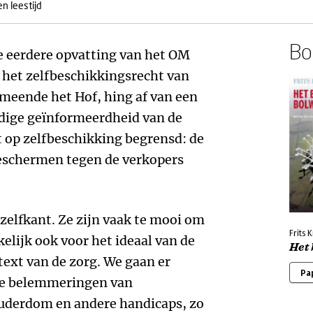
n leestijd
Boe
 eerdere opvatting van het OM
 het zelfbeschikkingsrecht van
o meende het Hof, hing af van een
edige geïnformeerdheid van de
 op zelfbeschikking begrensd: de
eschermen tegen de verkopers
 zelfkant. Ze zijn vaak te mooi om
Frits 
kelijk ook voor het ideaal van de
Het
text van de zorg. We gaan er
Pa
de belemmeringen van
uderdom en andere handicaps, zo