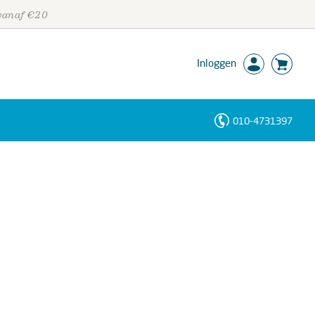
 vanaf €20
Inloggen
010-4731397
Personen
Trefwoorden