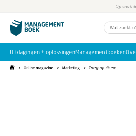
Op werkda
Uitdagingen + oplossingen
Managementboeken
Ove
Online magazine
Marketing
Zorgpopulisme