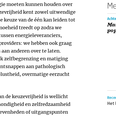
Me
regie moeten kunnen houden over
zevrijheid kent zowel uitwendige
Achte
e keuze van de één kan leiden tot
Mar
moeheid treedt op zodra we
po
tussen energieleveranciers,
providers: we hebben ook graag
 aan anderen over te laten.
ok zelfbegrenzing en matiging
ontsnappen aan pathologisch
lustheid, overmatige eerzucht
n de keuzevrijheid is wellicht
Recen
Het
mondigheid en zelfredzaamheid
evenheden of uitgangspunten