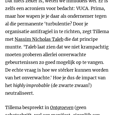
Dat niets zeker is, weten we inmiddels wel. Er is
zelfs een acroniem voor bedacht: VUCA. Prima,
maar hoe wapen je je daar als ondernemer tegen
al die permanente ‘turbulentie? Door je
organisatie antifragiel in te richten, zegt Tillema
met
Nassim Nicholas Taleb
die dat principe
muntte. ‘Taleb laat zien dat we niet krampachtig
moeten proberen allerlei onverwachte
gebeurtenissen zo goed mogelijk op te vangen.
De echte vraag is hoe we stérker kunnen worden
van het onverwachte.' Hoe je dus de impact van
het
highly improbable
(de zwarte zwaan!)
neutraliseert.
Tillema bespreekt in
Ontgroeven
(geen