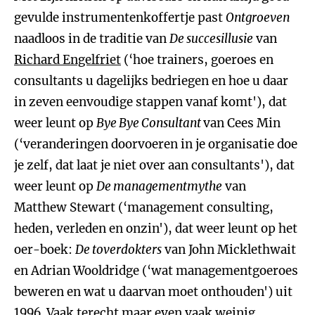
gevulde instrumentenkoffertje past
Ontgroeven
naadloos in de traditie van
De succesillusie
van
Richard Engelfriet
(‘hoe trainers, goeroes en
consultants u dagelijks bedriegen en hoe u daar
in zeven eenvoudige stappen vanaf komt'), dat
weer leunt op
Bye Bye Consultant
van Cees Min
(‘veranderingen doorvoeren in je organisatie doe
je zelf, dat laat je niet over aan consultants'), dat
weer leunt op
De managementmythe
van
Matthew Stewart (‘management consulting,
heden, verleden en onzin'), dat weer leunt op het
oer-boek:
De toverdokters
van John Micklethwait
en Adrian Wooldridge (‘wat managementgoeroes
beweren en wat u daarvan moet onthouden') uit
1996. Vaak terecht maar even vaak weinig