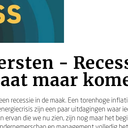
rsten - Reces
 Laat maar ko
een recessie in de maak. Een torenhoge inflati
nergiecrisis zijn een paar uitdagingen waar i
 ervan die we nu zien, zijn nog maar het begi
 ondernemerschap en management volledig het