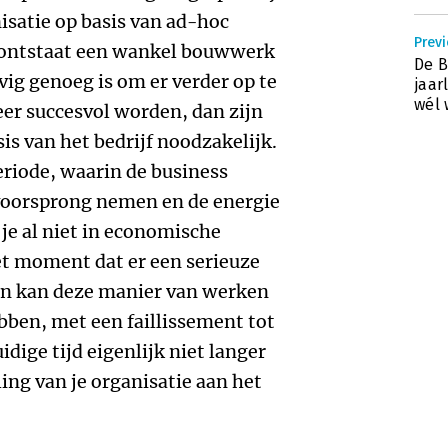
isatie op basis van ad-hoc
Previ
 ontstaat een wankel bouwwerk
De B
vig genoeg is om er verder op te
jaar
wél 
er succesvol worden, dan zijn
is van het bedrijf noodzakelijk.
eriode, waarin de business
voorsprong nemen en de energie
 je al niet in economische
et moment dat er een serieuze
Dan kan deze manier van werken
bben, met een faillissement tot
idige tijd eigenlijk niet langer
ng van je organisatie aan het