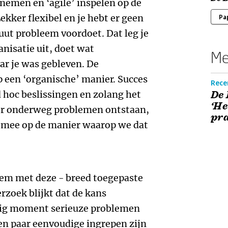
emen en ‘agile’ inspelen op de
kker flexibel en je hebt er geen
Pa
uut probleem voordoet. Dat leg je
nisatie uit, doet wat
Me
ar je was gebleven. De
p een ‘organische’ manier. Succes
Rece
d hoc beslissingen en zolang het
De 
‘He
 er onderweg problemen ontstaan,
pra
 mee op de manier waarop we dat
leem met deze - breed toegepaste
rzoek blijkt dat de kans
enig moment serieuze problemen
en paar eenvoudige ingrepen zijn