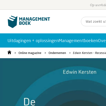
Op werkda
Uitdagingen + oplossingen
Managementboeken
Ove
Online magazine
Ondernemen
Edwin Kersten - Recess