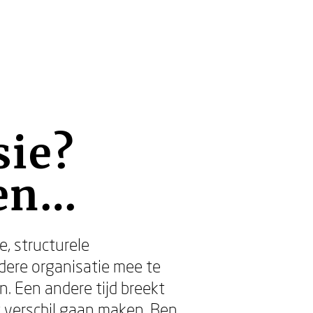
sie?
men…
e, structurele
edere organisatie mee te
n. Een andere tijd breekt
 verschil gaan maken. Ben