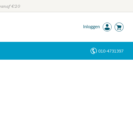
 vanaf €20
Inloggen
010-4731397
Personen
Trefwoorden