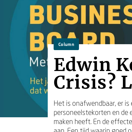
Column
Edwin Ke
Crisis?
Het is onafwendbaar, er is 
personeelstekorten en de e
maken heeft. En de effecten
aan. Een tijd waarin goed