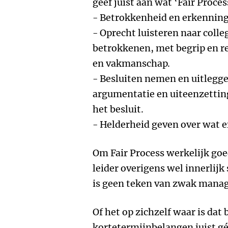
geef juist aan wat ‘Fair Proces
- Betrokkenheid en erkenning
- Oprecht luisteren naar coll
betrokkenen, met begrip en re
en vakmanschap.
- Besluiten nemen en uitlegge
argumentatie en uiteenzetting
het besluit.
- Helderheid geven over wat e
Om Fair Process werkelijk go
leider overigens wel innerlijk
is geen teken van zwak mana
Of het op zichzelf waar is dat 
kortetermijnbelangen juist géé