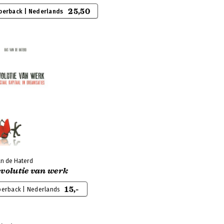
25,50
perback | Nederlands
an de Haterd
evolutie van werk
15,-
perback | Nederlands