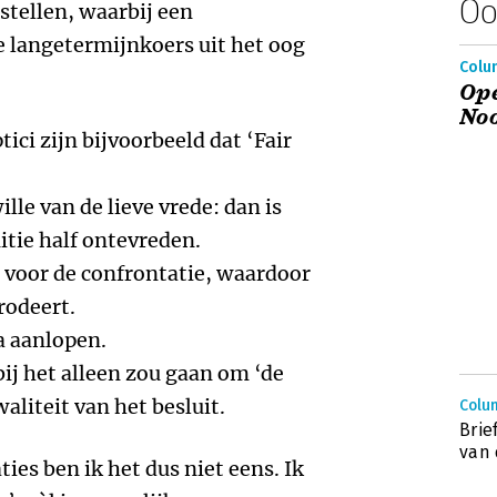
Oo
stellen, waarbij een
 langetermijnkoers uit het oog
Colu
Ope
Noo
ci zijn bijvoorbeeld dat ‘Fair
le van de lieve vrede: dan is
nitie half ontevreden.
 voor de confrontatie, waardoor
rodeert.
a aanlopen.
ij het alleen zou gaan om ‘de
liteit van het besluit.
Colu
Brie
van 
es ben ik het dus niet eens. Ik