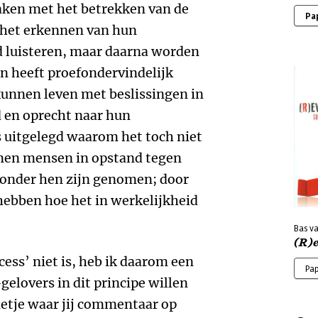
maken met het betrekken van de
Pa
 het erkennen van hun
d luisteren, maar daarna worden
n heeft proefondervindelijk
kunnen leven met beslissingen in
d en oprecht naar hun
s uitgelegd waarom het toch niet
en mensen in opstand tegen
zonder hen zijn genomen; door
 hebben hoe het in werkelijkheid
Bas v
(R)
ess’ niet is, heb ik daarom een
Pa
elovers in dit principe willen
etje waar jij commentaar op