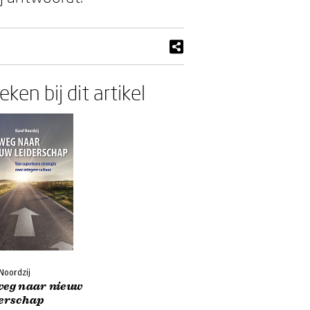
ken bij dit artikel
Noordzij
weg naar nieuw
derschap