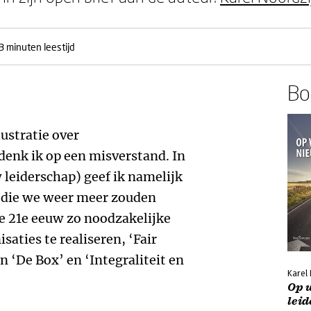
3 minuten leestijd
Boe
lustratie over
 denk ik op een misverstand. In
leiderschap) geef ik namelijk
s die we weer meer zouden
e 21e eeuw zo noodzakelijke
saties te realiseren, ‘Fair
n ‘De Box’ en ‘Integraliteit en
Karel 
Op 
lei