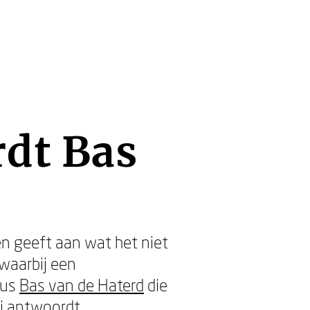
rdt Bas
en geeft aan wat het niet
, waarbij een
dus
Bas van de Haterd
die
j
antwoordt.