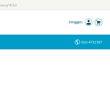
 vanaf €20
Inloggen
010-4731397
Personen
Trefwoorden