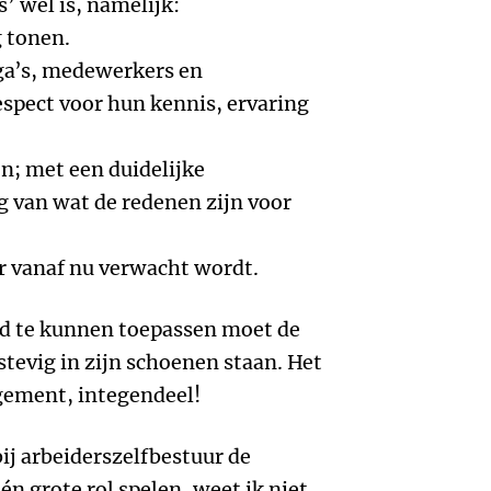
s’ wèl is, namelijk:
 tonen.
ega’s, medewerkers en
spect voor hun kennis, ervaring
n; met een duidelijke
 van wat de redenen zijn voor
r vanaf nu verwacht wordt.
ed te kunnen toepassen moet de
 stevig in zijn schoenen staan. Het
gement, integendeel!
bij arbeiderszelfbestuur de
n grote rol spelen, weet ik niet.