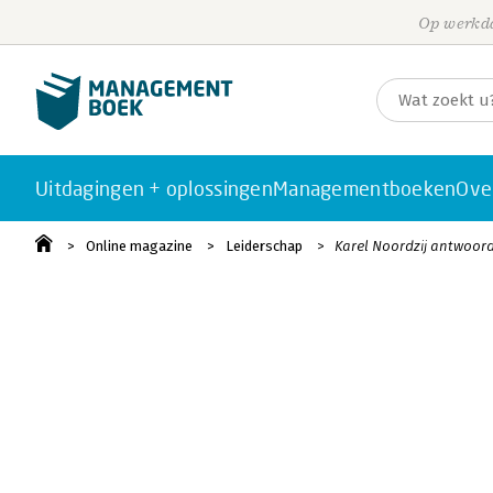
Op werkda
Uitdagingen + oplossingen
Managementboeken
Ove
Online magazine
Leiderschap
Karel Noordzij antwoor