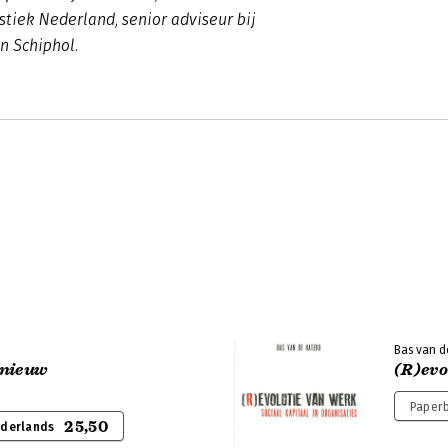
tiek Nederland, senior adviseur bij
n Schiphol.
Bas van d
 nieuw
(R)evo
Paperb
25,50
ederlands