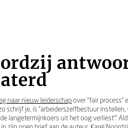
ordzij antwoo
aterd
g naar nieuw leiderschap
over "fair process" 
 zo schrijf je, is "arbeiderszelfbestuur instellen
de langetermijnkoers uit het oog verliest".’ Al
 in zijn open brief aan de auteur.
Karel Noordzi