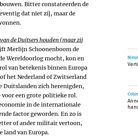
 bouwen. Bitter constateerden de
eventig dat niet zíj, maar de
ewonnen.
an de Duitsers houden (maar zij
jft Merlijn Schoonenboom de
ede Wereldoorlog mocht, kon en
Nieu
Vert
 rol van betekenis binnen Europa
sof het Nederland of Zwitserland
ee Duitslanden zich herenigden,
Colu
voor een grote politieke rol.
Anne
economie in de internationale
han
nde factor geworden. En zo is
ter of ander militair vertoon,
e land van Europa.