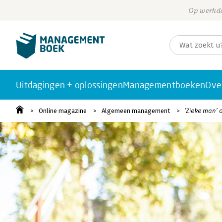
Op werkda
Uitdagingen + oplossingen
Managementboeken
Ove
Online magazine
Algemeen management
‘Zieke man’