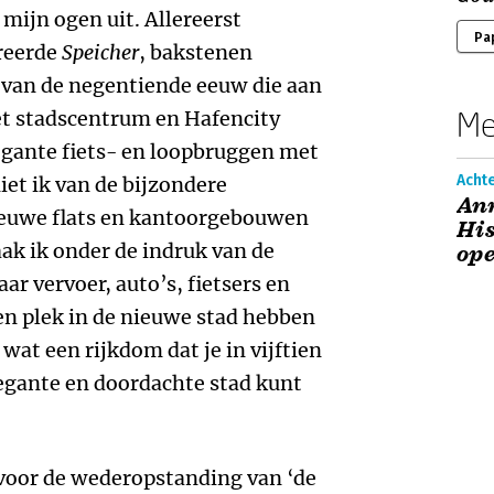
er mijn ogen uit. Allereerst
Pa
ureerde
Speicher
, bakstenen
 van de negentiende eeuw die aan
Me
et stadscentrum en Hafencity
legante fiets- en loopbruggen met
Acht
et ik van de bijzondere
Ann
nieuwe flats en kantoorgebouwen
His
aak ik onder de indruk van de
ope
 vervoer, auto’s, fietsers en
en plek in de nieuwe stad hebben
wat een rijkdom dat je in vijftien
egante en doordachte stad kunt
voor de wederopstanding van ‘de