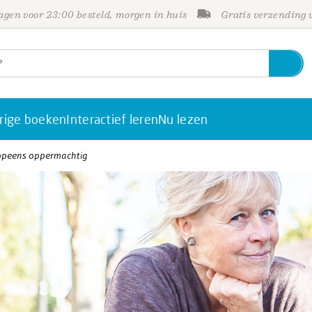
gen voor 23:00 besteld, morgen in huis
Gratis verzending
rige boeken
Interactief leren
Nu lezen
 opeens oppermachtig