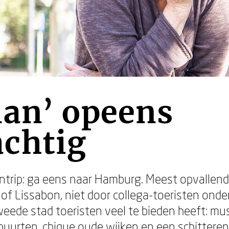
man’ opeens
chtig
trip: ga eens naar Hamburg. Meest opvallende
 of Lissabon, niet door collega-toeristen ond
weede stad toeristen veel te bieden heeft: mu
buurten, chique oude wijken en een schitterend