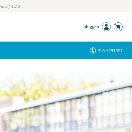
 vanaf €20
Inloggen
010-4731397
Personen
Trefwoorden