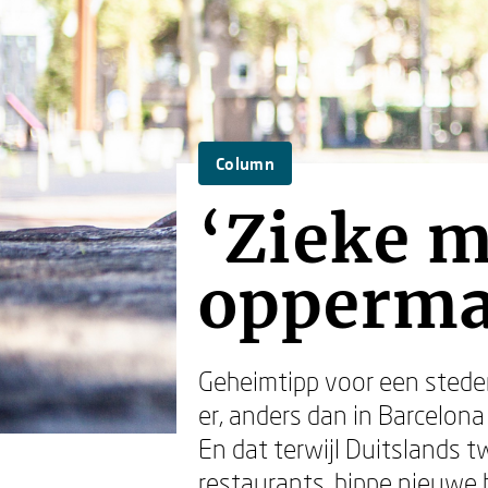
Column
‘Zieke 
opperma
Geheimtipp voor een steden
er, anders dan in Barcelona
En dat terwijl Duitslands t
restaurants, hippe nieuwe 