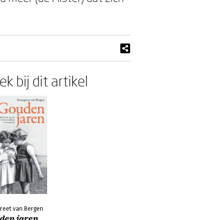
k bij dit artikel
reet van Bergen
den jaren