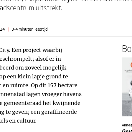
tadscentrum uitstrekt.
014
|
3-4 minuten leestijd
Boe
ity. Een project waarbij
rschrompelt; alsof er in
beerd om zoveel mogelijk
p een klein lapje grond te
 en ruimte. Op dit 157 hectare
binnenstad lagen vroeger havens
 de gemeenteraad het kwijnende
 te geven; een geraffineerde
ls en cultuur.
Anneg
Gou