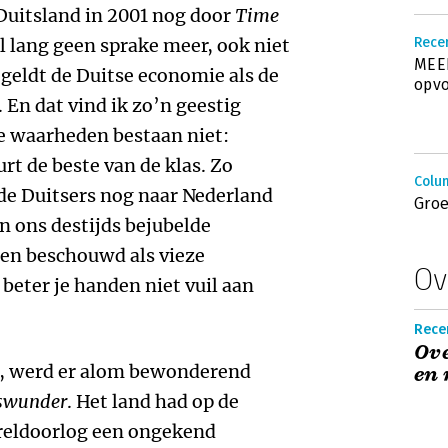
Duitsland in 2001 nog door
Time
l lang geen sprake meer, ook niet
Rece
MEER
 geldt de Duitse economie als de
opvo
 En dat vind ik zo’n geestig
e waarheden bestaan niet:
eurt de beste van de klas. Zo
Colu
de Duitsers nog naar Nederland
Groe
an ons destijds bejubelde
en beschouwd als vieze
Ov
 beter je handen niet vuil aan
Recen
Ove
d, werd er alom bewonderend
en 
tswunder
. Het land had op de
eldoorlog een ongekend