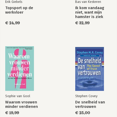
Erik Giebels
Bas van Kesteren
-Kantoorwerk
Topsport op de
Ik kom vandaag
-Vrije tijd voor iedereen
werkvloer
niet, want mijn
hamster is ziek
Verantwoording en literatuur
€ 24,99
€ 32,99
Dankwoord
Personenregister
Sophie van Gool
Stephen Covey
Waarom vrouwen
De snelheid van
minder verdienen
vertrouwen
€ 19,99
€ 25,00