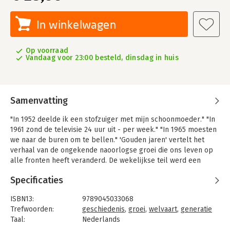
In winkelwagen
Op voorraad
Vandaag voor 23:00 besteld, dinsdag in huis
Samenvatting
"In 1952 deelde ik een stofzuiger met mijn schoonmoeder." "In
1961 zond de televisie 24 uur uit - per week." "In 1965 moesten
we naar de buren om te bellen." 'Gouden jaren' vertelt het
verhaal van de ongekende naoorlogse groei die ons leven op
alle fronten heeft veranderd. De wekelijkse teil werd een
dagelijkse douche, het papieren loonzakje een digitale
Specificaties
bankrekening en de boterham met tevredenheid een broodje
gezond.
ISBN13:
9789045033068
Vertrouwde beroepen verdwenen, nieuwe deden hun intrede.
Trefwoorden:
geschiedenis
,
groei
,
welvaart
,
generatie
Wie had er in de jaren vijftig al gehoord van mondhygiëniste of
Taal:
Nederlands
activiteitenbegeleider? 'Gouden jaren' staat vol met
Bindwijze:
paperback