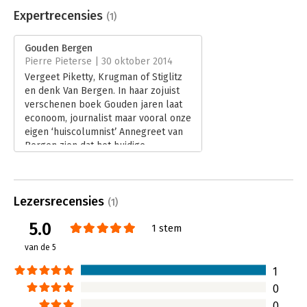
herkenbare anekdotes, scherpe observaties en schitterende
Aantal pagina's:
352
Expertrecensies
(1)
foto's. Het laat zien hoe compleet anders ons leven er een
Uitgever:
Atlas-Contact
halve eeuw geleden uitzag en dat we rijker zijn geworden dan
Druk:
1
Gouden Bergen
we ooit voor mogelijk hadden gehouden.
Verschijningsdatum:
14-1-2019
Pierre Pieterse | 30 oktober 2014
Vergeet Piketty, Krugman of Stiglitz
Hoofdrubriek:
Algemeen management
en denk Van Bergen. In haar zojuist
verschenen boek Gouden jaren laat
econoom, journalist maar vooral onze
eigen ‘huiscolumnist’ Annegreet van
Bergen zien dat het huidige
doemdenken omgekeerd evenredig
is aan onze comfortabele positie.
Lees verder
Lezersrecensies
(1)
5.0
1 stem
van de 5
1
0
0