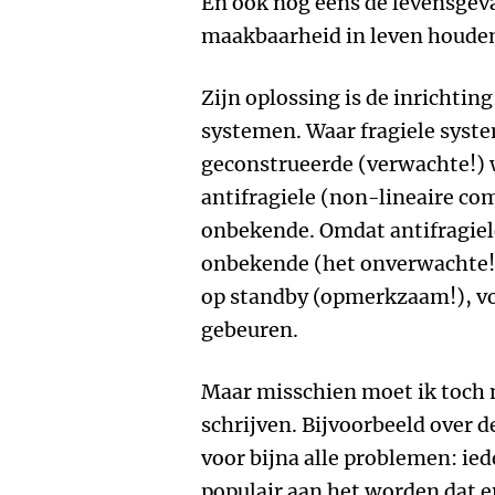
En ook nog eens de levensgevaa
maakbaarheid in leven houde
Zijn oplossing is de inrichtin
systemen. Waar fragiele syste
geconstrueerde (verwachte!) 
antifragiele (non-lineaire co
onbekende. Omdat antifragiel
onbekende (het onverwachte!
op standby (opmerkzaam!), vo
gebeuren.
Maar misschien moet ik toch 
schrijven. Bijvoorbeeld over d
voor bijna alle problemen: ied
populair aan het worden dat 