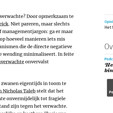
nverwachte? Door opmerkzaam te
Opini
eick
. Niet pareren, maar slechts
Het
af managementjargon: ga er maar
n op hoeveel manieren iets mis
Ov
anismen die de directe negatieve
 wending minimaliseert. In feite
Podc
nverwachte
onvervalst
‘He
bin
zwanen eigentijds in toom te
 Nicholas Taleb
stelt dat het
Po
e onvermijdelijk tot fragiele
stand zijn tegen het verwachte.