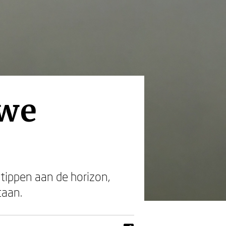
uwe
stippen aan de horizon,
taan.