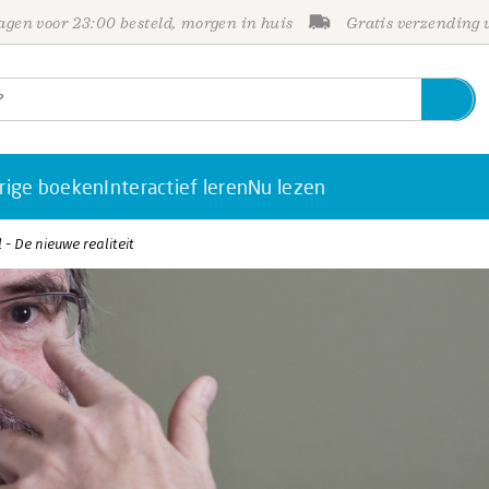
gen voor 23:00 besteld, morgen in huis
Gratis verzending
rige boeken
Interactief leren
Nu lezen
 - De nieuwe realiteit