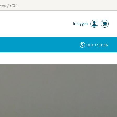
 vanaf €20
Inloggen
010-4731397
Personen
Trefwoorden