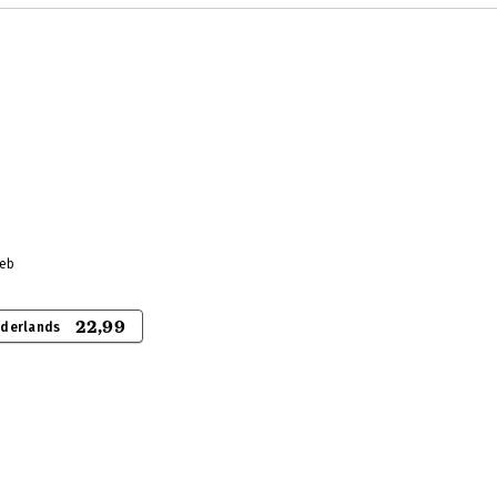
leb
22,99
ederlands