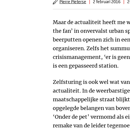
Pierre Pieterse
|
2 februari 2016
|
2
Maar de actualiteit heeft me w
the fan’ in onvervalst urban s
beerputten openen zich in een
organiseren. Zelfs het summu
crisismanagement, ‘er is geen 
is een gepasseerd station.
Zelfsturing is ook wel wat van
actualiteit. In de weerbarstige
maatschappelijke straat blijkt
opgelegde belangen van boven i
‘Onder de pet’ vermomd als e
remake van de leider
tegemoet