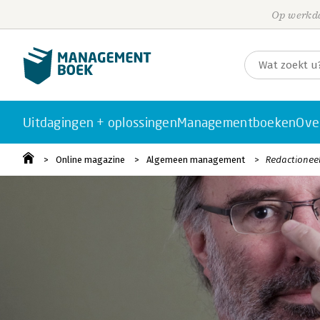
Op werkda
Uitdagingen + oplossingen
Managementboeken
Ove
Online magazine
Algemeen management
Redactioneel