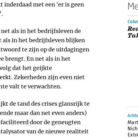
Me
kt inderdaad met een ‘er is geen
’.
Colum
Red
net als in het bedrijfsleven de
Ta
 als in het bedrijfsleven blijken
twoord te zijn op de uitdagingen
e brengt. En net als in het
volg dat het geijkte
rkt. Zekerheden zijn even niet
te valt te verwachten.
kt de tand des crises glansrijk te
rende maar dan net even anders)
Achte
faciliteerd door de geneugten
Mart
Nich
talysator van de nieuwe realiteit
Ext