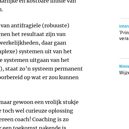
rlijke en kostbare illusie van
n.
g van antifragiele (robuuste)
Inter
‘Pri
men het resultaat zijn van
vera
werkelijkheden, daar gaan
mplexe) systemen uit van het
e systemen uitgaan van het
Nieu
), staat zo’n systeem permanent
Wijz
orbereid op wat er zou kunnen
maar gewoon een vrolijk stukje
e toch wel curieuze oplossing
ereen coach! Coaching is zo
er een toekomst nakende is