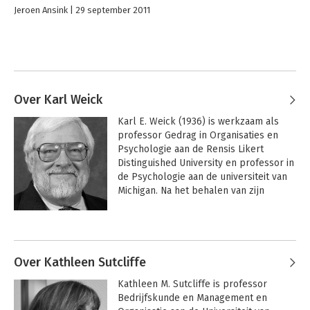
Jeroen Ansink
29 september 2011
Over Karl Weick
Karl E. Weick (1936) is werkzaam als 
professor Gedrag in Organisaties en 
Psychologie aan de Rensis Likert 
Distinguished University en professor in 
de Psychologie aan de universiteit van 
Michigan. Na het behalen van zijn 
doctoraat in 1962 aan de Ohio State 
University, volgt in 1969 een 
Andere boeken door Karl Weick
onopvallend boekje 'The social 
psychology of organizing' dat in de 
decennia erna uitgroeit tot een 
Over Kathleen Sutcliffe
beroemd boek in de 
Kathleen M. Sutcliffe is professor 
organisatiepsychologie.
Bedrijfskunde en Management en 