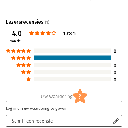
heeft geduurd voo
echter veel bedrijven een belangrijk
het Nederlands is 
aspect over het hoofd: de
omdat het over ee
mindfulness van hun medewerkers.
paradoxaal onder
Lezersrecensies
In Management van het onverwachte'
(1)
valt er te managen
illustreren zij dat, om ernstige
4.0
onverwacht, en dus
1 stem
bedrijfsrisico's te voorkomen, er
onbekend is? Veel
continue en verfijnde aandacht moet
van de 5
Karl E. Weick en K
zijn voor verstorende incidenten en
overtuigend uitle
omstandigheden.
0
Lees verder
Lees verder
1
0
0
0
?
Uw waardering
Log in om uw waardering te geven
Schrijf een recensie