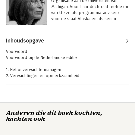
Organisatie aan de Universiteit van 
Michigan. Voor haar doctoraat leefde en 
werkte ze als programma-adviseur 
voor de staat Alaska en als senior 
manager bij een van de regionale 
corporaties voor gezondheidszorg aan 
Andere boeken door Kathleen
Alaska-indianen.
Inhoudsopgave
Sutcliffe
Sensemaking in
Managing the
Organizations
Unexpected
Voorwoord
Voorwoord bij de Nederlandse editie
1. Het onverwachte managen
2. Verwachtingen en opmerkzaamheid
3. De drie principes van anticipatie
4. Principes van indamming
5. Uw capaciteiten tot veerkrachtig functioneren beoordelen
6. Organisatiecultuur: opmerkzaamheid institutionaliseren
7. Hoe opmerkzaam te managen
Anderen die dit boek kochten,
kochten ook
De auteurs
Managing the
Literatuursuggesties
Unexpected
Index