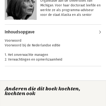
Organisatie aan de Universiteit van 
Michigan. Voor haar doctoraat leefde en 
werkte ze als programma-adviseur 
voor de staat Alaska en als senior 
manager bij een van de regionale 
corporaties voor gezondheidszorg aan 
Andere boeken door Kathleen
Alaska-indianen.
Inhoudsopgave
Sutcliffe
Sensemaking in
Managing the
Organizations
Unexpected
Voorwoord
Voorwoord bij de Nederlandse editie
1. Het onverwachte managen
2. Verwachtingen en opmerkzaamheid
3. De drie principes van anticipatie
4. Principes van indamming
5. Uw capaciteiten tot veerkrachtig functioneren beoordelen
6. Organisatiecultuur: opmerkzaamheid institutionaliseren
7. Hoe opmerkzaam te managen
Anderen die dit boek kochten,
kochten ook
De auteurs
Managing the
Literatuursuggesties
Unexpected
Index