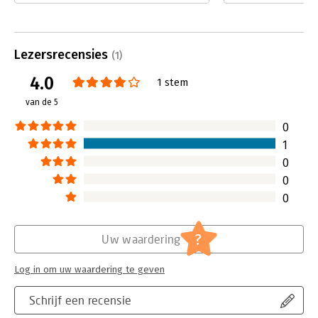
heeft geduurd voo
echter veel bedrijven een belangrijk
het Nederlands is 
aspect over het hoofd: de
omdat het over ee
mindfulness van hun medewerkers.
paradoxaal onder
Lezersrecensies
In Management van het onverwachte'
(1)
valt er te managen
illustreren zij dat, om ernstige
4.0
onverwacht, en dus
1 stem
bedrijfsrisico's te voorkomen, er
onbekend is? Veel
continue en verfijnde aandacht moet
van de 5
Karl E. Weick en K
zijn voor verstorende incidenten en
overtuigend uitle
omstandigheden.
0
Lees verder
Lees verder
1
0
0
0
?
Uw waardering
Log in om uw waardering te geven
Schrijf een recensie