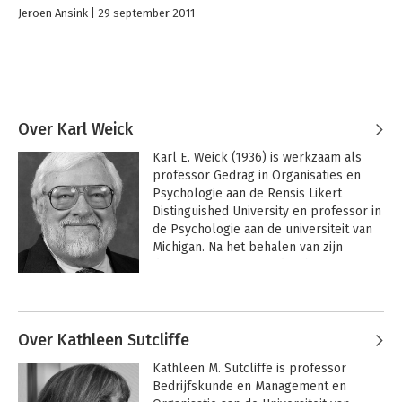
Jeroen Ansink
29 september 2011
Over Karl Weick
Karl E. Weick (1936) is werkzaam als 
professor Gedrag in Organisaties en 
Psychologie aan de Rensis Likert 
Distinguished University en professor in 
de Psychologie aan de universiteit van 
Michigan. Na het behalen van zijn 
doctoraat in 1962 aan de Ohio State 
University, volgt in 1969 een 
Andere boeken door Karl Weick
onopvallend boekje 'The social 
psychology of organizing' dat in de 
decennia erna uitgroeit tot een 
Over Kathleen Sutcliffe
beroemd boek in de 
Kathleen M. Sutcliffe is professor 
organisatiepsychologie.
Bedrijfskunde en Management en 